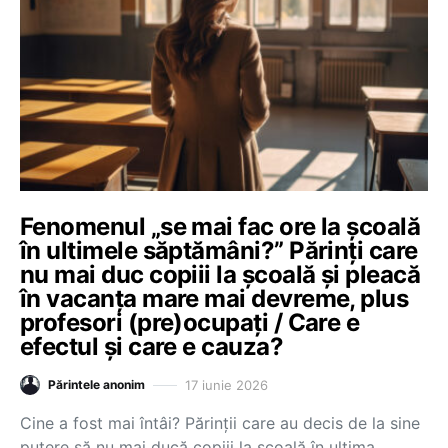
Fenomenul „se mai fac ore la școală
în ultimele săptămâni?” Părinți care
nu mai duc copiii la școală și pleacă
în vacanța mare mai devreme, plus
profesori (pre)ocupați / Care e
efectul și care e cauza?
17 iunie 2026
Părintele anonim
Cine a fost mai întâi? Părinții care au decis de la sine
putere să nu mai ducă copiii la școală în ultima