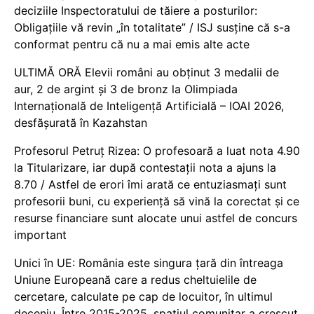
deciziile Inspectoratului de tăiere a posturilor:
Obligațiile vă revin „în totalitate” / ISJ susține că s-a
conformat pentru că nu a mai emis alte acte
ULTIMĂ ORĂ Elevii români au obținut 3 medalii de
aur, 2 de argint și 3 de bronz la Olimpiada
Internațională de Inteligență Artificială – IOAI 2026,
desfășurată în Kazahstan
Profesorul Petruț Rizea: O profesoară a luat nota 4.90
la Titularizare, iar după contestații nota a ajuns la
8.70 / Astfel de erori îmi arată ce entuziasmați sunt
profesorii buni, cu experiență să vină la corectat și ce
resurse financiare sunt alocate unui astfel de concurs
important
Unici în UE: România este singura țară din întreaga
Uniune Europeană care a redus cheltuielile de
cercetare, calculate pe cap de locuitor, în ultimul
deceniu. Între 2015-2025, spațiul comunitar a crescut