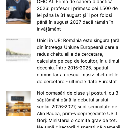
OFICIAL Prima de carieră didactică
2026: profesorii primesc cei 1.500 de
lei până la 31 august și îi pot folosi
până în august 2027 dacă rămân în
învățământ
Unici în UE: România este singura țară
din întreaga Uniune Europeană care a
redus cheltuielile de cercetare,
calculate pe cap de locuitor, în ultimul
deceniu. Între 2015-2025, spațiul
comunitar a crescut masiv cheltuielile
de cercetare - ultimele date Eurostat
Noi comasări de clase și posturi, cu 3
săptămâni până la debutul anului
școlar 2026-2027, sunt semnalate de
Alin Badea, prim-vicepreședinte USLI
Gorj: Ministerul o comite grav de tot.
Ne sună directorii disperați că oamenii