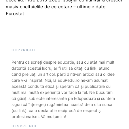
masiv cheltuielile de cercetare – ultimele date
Eurostat
COPYRIGHT
Pentru că scrieți despre educație, sau cu atât mai mult
datorită acestui lucru, ar fi util să citați cu link, atunci
când preluați un articol, părți dintr-un articol sau o idee
care v-a inspirat. Noi, la EduPedu.ro ne-am asumat
această conduită etică și sperăm că și publicațiile cu
mult mai multă experiență vor face la fel. Ne bucurăm
că găsiți subiecte interesante pe Edupedu.ro și suntem
siguri că înțelegeți rugămintea noastră de a cita sursa
(cu link), ca o declarație reciprocă de respect și
profesionalism. Vă mulțumim!
DESPRE NOI