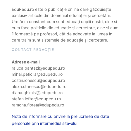
EduPedu.ro este o publicație online care găzduiește
exclusiv articole din domeniul educației și cercetării.
Urmărim constant cum sunt educați copiii noștri, cine și
cum face politicile din educație și cercetare, cine și cum
îi formează pe profesori, cât de adecvate la lumea în
care trăim sunt sistemele de educație și cercetare.
CONTACT REDACȚIE
Adrese e-mail
raluca.pantazi@edupedu.ro
mihai.peticila@edupedu.ro
costin.ionescu@edupedu.ro
alexa.stanescu@edupedu.ro
diana.ghimisi@edupedu.ro
stefan.lefter@edupedu.ro
ramona.florea@edupedu.ro
Notă de informare cu privire la prelucrarea de date
personale prin intermediul site-ului