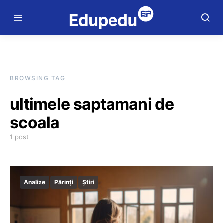
BROWSING TAG
ultimele saptamani de
scoala
1 post
Analize
Părinți
Știri