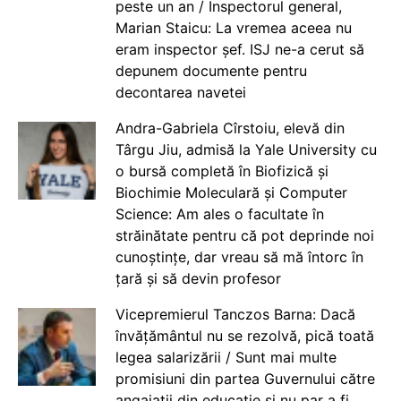
peste un an / Inspectorul general,
Marian Staicu: La vremea aceea nu
eram inspector șef. ISJ ne-a cerut să
depunem documente pentru
decontarea navetei
Andra-Gabriela Cîrstoiu, elevă din
Târgu Jiu, admisă la Yale University cu
o bursă completă în Biofizică și
Biochimie Moleculară și Computer
Science: Am ales o facultate în
străinătate pentru că pot deprinde noi
cunoștințe, dar vreau să mă întorc în
țară și să devin profesor
Vicepremierul Tanczos Barna: Dacă
învățământul nu se rezolvă, pică toată
legea salarizării / Sunt mai multe
promisiuni din partea Guvernului către
angajații din educație și nu par a fi