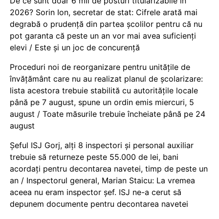
De ce sunt doar 6 mii de posturi titularizabile în
2026? Sorin Ion, secretar de stat: Cifrele arată mai
degrabă o prudență din partea școlilor pentru că nu
pot garanta că peste un an vor mai avea suficienți
elevi / Este și un joc de concurență
Proceduri noi de reorganizare pentru unitățile de
învățământ care nu au realizat planul de școlarizare:
lista acestora trebuie stabilită cu autoritățile locale
până pe 7 august, spune un ordin emis miercuri, 5
august / Toate măsurile trebuie încheiate până pe 24
august
Șeful ISJ Gorj, alți 8 inspectori și personal auxiliar
trebuie să returneze peste 55.000 de lei, bani
acordați pentru decontarea navetei, timp de peste un
an / Inspectorul general, Marian Staicu: La vremea
aceea nu eram inspector șef. ISJ ne-a cerut să
depunem documente pentru decontarea navetei