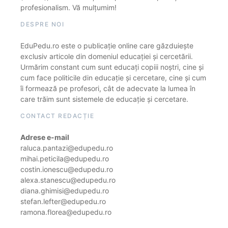
profesionalism. Vă mulțumim!
DESPRE NOI
EduPedu.ro este o publicație online care găzduiește
exclusiv articole din domeniul educației și cercetării.
Urmărim constant cum sunt educați copiii noștri, cine și
cum face politicile din educație și cercetare, cine și cum
îi formează pe profesori, cât de adecvate la lumea în
care trăim sunt sistemele de educație și cercetare.
CONTACT REDACȚIE
Adrese e-mail
raluca.pantazi@edupedu.ro
mihai.peticila@edupedu.ro
costin.ionescu@edupedu.ro
alexa.stanescu@edupedu.ro
diana.ghimisi@edupedu.ro
stefan.lefter@edupedu.ro
ramona.florea@edupedu.ro