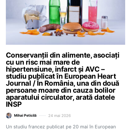
Conservanții din alimente, asociați
cu un risc mai mare de
hipertensiune, infarct și AVC –
studiu publicat în European Heart
Journal / În România, una din două
persoane moare din cauza bolilor
aparatului circulator, arată datele
INSP
24 mai 2026
Mihai Peticilă
Un studiu francez publicat pe 20 mai în European