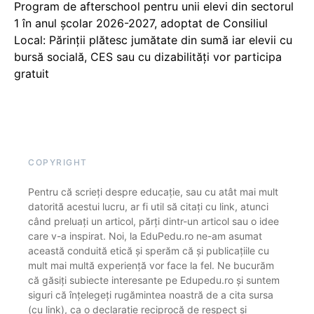
Program de afterschool pentru unii elevi din sectorul
1 în anul școlar 2026-2027, adoptat de Consiliul
Local: Părinții plătesc jumătate din sumă iar elevii cu
bursă socială, CES sau cu dizabilităţi vor participa
gratuit
COPYRIGHT
Pentru că scrieți despre educație, sau cu atât mai mult
datorită acestui lucru, ar fi util să citați cu link, atunci
când preluați un articol, părți dintr-un articol sau o idee
care v-a inspirat. Noi, la EduPedu.ro ne-am asumat
această conduită etică și sperăm că și publicațiile cu
mult mai multă experiență vor face la fel. Ne bucurăm
că găsiți subiecte interesante pe Edupedu.ro și suntem
siguri că înțelegeți rugămintea noastră de a cita sursa
(cu link), ca o declarație reciprocă de respect și