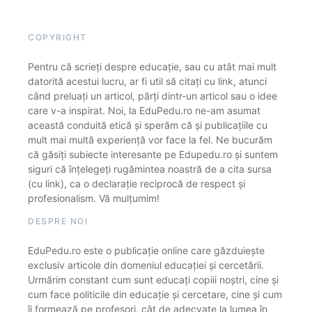
COPYRIGHT
Pentru că scrieți despre educație, sau cu atât mai mult
datorită acestui lucru, ar fi util să citați cu link, atunci
când preluați un articol, părți dintr-un articol sau o idee
care v-a inspirat. Noi, la EduPedu.ro ne-am asumat
această conduită etică și sperăm că și publicațiile cu
mult mai multă experiență vor face la fel. Ne bucurăm
că găsiți subiecte interesante pe Edupedu.ro și suntem
siguri că înțelegeți rugămintea noastră de a cita sursa
(cu link), ca o declarație reciprocă de respect și
profesionalism. Vă mulțumim!
DESPRE NOI
EduPedu.ro este o publicație online care găzduiește
exclusiv articole din domeniul educației și cercetării.
Urmărim constant cum sunt educați copiii noștri, cine și
cum face politicile din educație și cercetare, cine și cum
îi formează pe profesori, cât de adecvate la lumea în