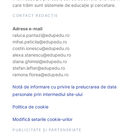
care trăim sunt sistemele de educație și cercetare.
CONTACT REDACȚIE
Adrese e-mail
raluca.pantazi@edupedu.ro
mihai.peticila@edupedu.ro
costin.ionescu@edupedu.ro
alexa.stanescu@edupedu.ro
diana.ghimisi@edupedu.ro
stefan.lefter@edupedu.ro
ramona.florea@edupedu.ro
Notă de informare cu privire la prelucrarea de date
personale prin intermediul site-ului
Politica de cookie
Modifică setarile cookie-urilor
PUBLICITATE ȘI PARTENERIATE