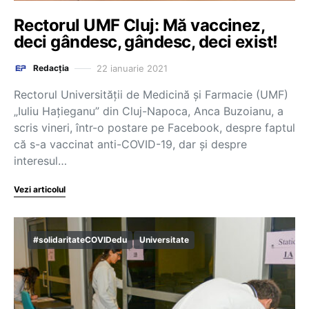
Rectorul UMF Cluj: Mă vaccinez,
deci gândesc, gândesc, deci exist!
22 ianuarie 2021
Redacția
Rectorul Universităţii de Medicină şi Farmacie (UMF)
„Iuliu Haţieganu” din Cluj-Napoca, Anca Buzoianu, a
scris vineri, într-o postare pe Facebook, despre faptul
că s-a vaccinat anti-COVID-19, dar şi despre
interesul…
Vezi articolul
#solidaritateCOVIDedu
Universitate