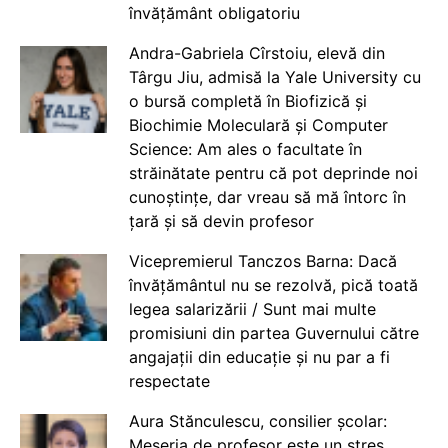
învățământ obligatoriu
Andra-Gabriela Cîrstoiu, elevă din
Târgu Jiu, admisă la Yale University cu
o bursă completă în Biofizică și
Biochimie Moleculară și Computer
Science: Am ales o facultate în
străinătate pentru că pot deprinde noi
cunoștințe, dar vreau să mă întorc în
țară și să devin profesor
Vicepremierul Tanczos Barna: Dacă
învățământul nu se rezolvă, pică toată
legea salarizării / Sunt mai multe
promisiuni din partea Guvernului către
angajații din educație și nu par a fi
respectate
Aura Stănculescu, consilier școlar:
Meseria de profesor este un stres