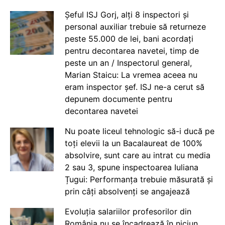
Șeful ISJ Gorj, alți 8 inspectori și
personal auxiliar trebuie să returneze
peste 55.000 de lei, bani acordați
pentru decontarea navetei, timp de
peste un an / Inspectorul general,
Marian Staicu: La vremea aceea nu
eram inspector șef. ISJ ne-a cerut să
depunem documente pentru
decontarea navetei
Nu poate liceul tehnologic să-i ducă pe
toți elevii la un Bacalaureat de 100%
absolvire, sunt care au intrat cu media
2 sau 3, spune inspectoarea Iuliana
Țugui: Performanța trebuie măsurată și
prin câți absolvenți se angajează
Evoluția salariilor profesorilor din
România nu se încadrează în niciun