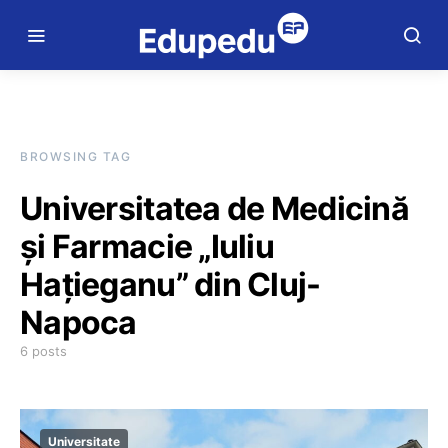
BROWSING TAG
Universitatea de Medicină
și Farmacie „Iuliu
Hațieganu” din Cluj-
Napoca
6 posts
Universitate