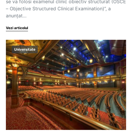
se va folosi examenul clinic obiectiv structurat (OSCE
– Objective Structured Clinical Examination)”, a
anunțat…
Vezi articolul
Universitate