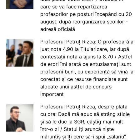
care se va face repartizarea
profesorilor pe posturi începând cu 20
august, după reorganizarea școlilor -
adresă oficială
Profesorul Petruț Rizea: O profesoară a
luat nota 4.90 la Titularizare, iar după
contestații nota a ajuns la 8.70 / Astfel
de erori îmi arată ce entuziasmați sunt
profesorii buni, cu experiență să vină la
corectat și ce resurse financiare sunt
alocate unui astfel de concurs
important
Profesorul Petruț Rizea, despre plata
cu ora: Dacă mă apuc să strâng sticle
și să le duc la SGR, câștig mai mult
într-o zi / Statul îți aruncă niște
mărunțiș și îți cere să-i spui „salariu”.