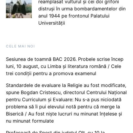
reamplasat vulturul și cei doi grifoni
distruși în urma bombardamentelor din
anul 1944 pe frontonul Palatului
Universității
CELE MAI NOI
Sesiunea de toamnă BAC 2026. Probele scrise încep
luni, 10 august, cu Limba și literatura română / Cele
trei condiții pentru a promova examenul
Standardele de evaluare la Religie au fost modificate,
spune Bogdan Cristescu, directorul Centrului Național
pentru Curriculum și Evaluare: Nu s-a pus niciodată
problema să îi pui elevului notă pentru că merge la
Biserică / Au fost niște lucruri nu minunat înțelese și
nu minunat formulate
Profesoară de Sport din județul Olt, cu 10 la