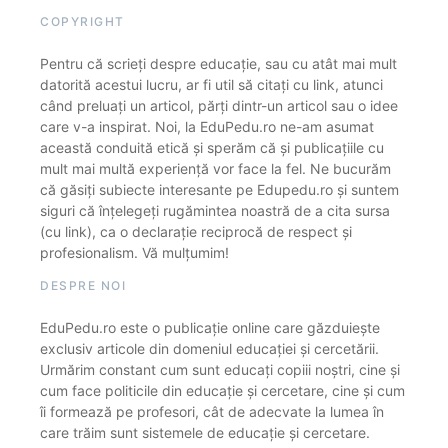
COPYRIGHT
Pentru că scrieți despre educație, sau cu atât mai mult
datorită acestui lucru, ar fi util să citați cu link, atunci
când preluați un articol, părți dintr-un articol sau o idee
care v-a inspirat. Noi, la EduPedu.ro ne-am asumat
această conduită etică și sperăm că și publicațiile cu
mult mai multă experiență vor face la fel. Ne bucurăm
că găsiți subiecte interesante pe Edupedu.ro și suntem
siguri că înțelegeți rugămintea noastră de a cita sursa
(cu link), ca o declarație reciprocă de respect și
profesionalism. Vă mulțumim!
DESPRE NOI
EduPedu.ro este o publicație online care găzduiește
exclusiv articole din domeniul educației și cercetării.
Urmărim constant cum sunt educați copiii noștri, cine și
cum face politicile din educație și cercetare, cine și cum
îi formează pe profesori, cât de adecvate la lumea în
care trăim sunt sistemele de educație și cercetare.