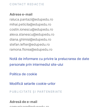
CONTACT REDACȚIE
Adrese e-mail
raluca.pantazi@edupedu.ro
mihai.peticila@edupedu.ro
costin.ionescu@edupedu.ro
alexa.stanescu@edupedu.ro
diana.ghimisi@edupedu.ro
stefan.lefter@edupedu.ro
ramona.florea@edupedu.ro
Notă de informare cu privire la prelucrarea de date
personale prin intermediul site-ului
Politica de cookie
Modifică setarile cookie-urilor
PUBLICITATE ȘI PARTENERIATE
Adresă de e-mail
comunicare@edupedu.ro