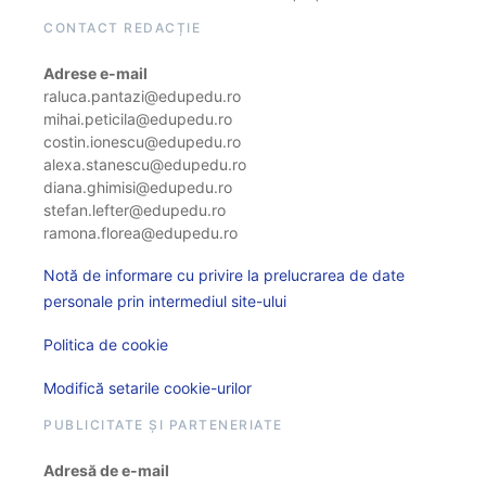
CONTACT REDACȚIE
Adrese e-mail
raluca.pantazi@edupedu.ro
mihai.peticila@edupedu.ro
costin.ionescu@edupedu.ro
alexa.stanescu@edupedu.ro
diana.ghimisi@edupedu.ro
stefan.lefter@edupedu.ro
ramona.florea@edupedu.ro
Notă de informare cu privire la prelucrarea de date
personale prin intermediul site-ului
Politica de cookie
Modifică setarile cookie-urilor
PUBLICITATE ȘI PARTENERIATE
Adresă de e-mail