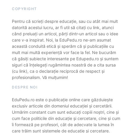
COPYRIGHT
Pentru că scrieți despre educație, sau cu atât mai mult
datorită acestui lucru, ar fi util să citați cu link, atunci
când preluați un articol, părți dintr-un articol sau o idee
care v-a inspirat. Noi, la EduPedu.ro ne-am asumat
această conduită etică și sperăm că și publicațiile cu
mult mai multă experiență vor face la fel. Ne bucurăm
că găsiți subiecte interesante pe Edupedu.ro și suntem
siguri că înțelegeți rugămintea noastră de a cita sursa
(cu link), ca o declarație reciprocă de respect și
profesionalism. Vă mulțumim!
DESPRE NOI
EduPedu.ro este o publicație online care găzduiește
exclusiv articole din domeniul educației și cercetării.
Urmărim constant cum sunt educați copiii noștri, cine și
cum face politicile din educație și cercetare, cine și cum
îi formează pe profesori, cât de adecvate la lumea în
care trăim sunt sistemele de educație și cercetare.