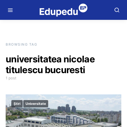
BROWSING TAG
universitatea nicolae
titulescu bucuresti
1 post
Știri
Universitate