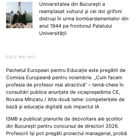
Universitatea din București a
reamplasat vulturul și cei doi grifoni
distruși în urma bombardamentelor din
anul 1944 pe frontonul Palatului
Universității
CELE MAI NOI
Pachetul European pentru Educație este pregătit de
Comisia Europeană pentru noiembrie. „Cum facem
profesia de profesor mai atractivă” – temă-cheie în
consultări publice anunțate de vicepreședinta CE,
Roxana Mînzatu / Alte două teme: competențele de
bază și educația digitală sub impactul IA
ISMB a publicat planurile de dezvoltare ale școlilor
din București pentru concursul de directori 2026.
Profesorii își pot pregăti proiectul managerial, probă