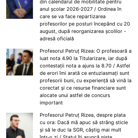
din calendarul de mobilitate pentru
anul școlar 2026-2027 / Ordinea în
care se va face repartizarea
profesorilor pe posturi începând cu 20
august, după reorganizarea școlilor -
adresă oficială
Profesorul Petruț Rizea: O profesoară a
luat nota 4.90 la Titularizare, iar după
contestații nota a ajuns la 8.70 / Astfel
de erori îmi arată ce entuziasmați sunt
profesorii buni, cu experiență să vină la
corectat și ce resurse financiare sunt
alocate unui astfel de concurs
important
Profesorul Petruț Rizea, despre plata
cu ora: Dacă mă apuc să strâng sticle
și să le duc la SGR, câștig mai mult
într-o zi / Statul îți aruncă niște