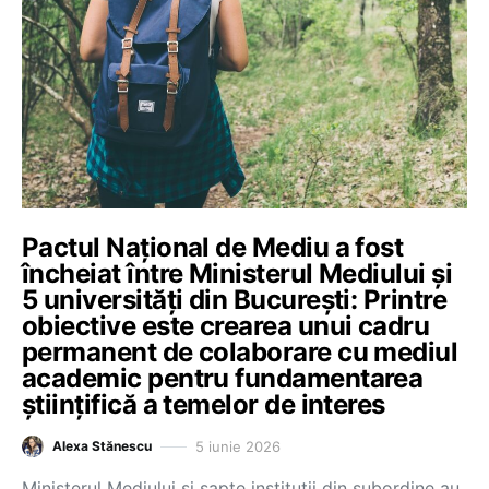
Pactul Naţional de Mediu a fost
încheiat între Ministerul Mediului și
5 universități din București: Printre
obiective este crearea unui cadru
permanent de colaborare cu mediul
academic pentru fundamentarea
științifică a temelor de interes
5 iunie 2026
Alexa Stănescu
Ministerul Mediului şi şapte instituţii din subordine au