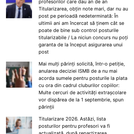
profesorilor care dau an de an
Titularizarea, obțin note mari, dar nu au
post pe perioadă nedeterminată: În
ultimii ani am încercat să ținem cât se
poate de bine sub control posturile
titularizabile / La niciun concurs nu poți
garanta de la început asigurarea unui
post
Mai mulți părinți solicită, într-o petiție,
anularea deciziei ISMB de a nu mai
acorda sumele pentru posturile la plata
cu ora din cadrul cluburilor copiilor:
Multe cercuri de activități extrașcolare
vor dispărea de la 1 septembrie, spun
părinții
Titularizare 2026. Astăzi, lista
posturilor pentru profesori va fi
actualizată, după repartizarea