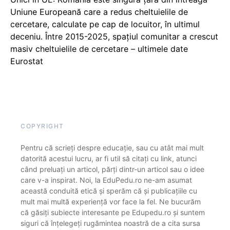
Uniune Europeană care a redus cheltuielile de
cercetare, calculate pe cap de locuitor, în ultimul
deceniu. Între 2015-2025, spațiul comunitar a crescut
masiv cheltuielile de cercetare – ultimele date
Eurostat
COPYRIGHT
Pentru că scrieți despre educație, sau cu atât mai mult
datorită acestui lucru, ar fi util să citați cu link, atunci
când preluați un articol, părți dintr-un articol sau o idee
care v-a inspirat. Noi, la EduPedu.ro ne-am asumat
această conduită etică și sperăm că și publicațiile cu
mult mai multă experiență vor face la fel. Ne bucurăm
că găsiți subiecte interesante pe Edupedu.ro și suntem
siguri că înțelegeți rugămintea noastră de a cita sursa