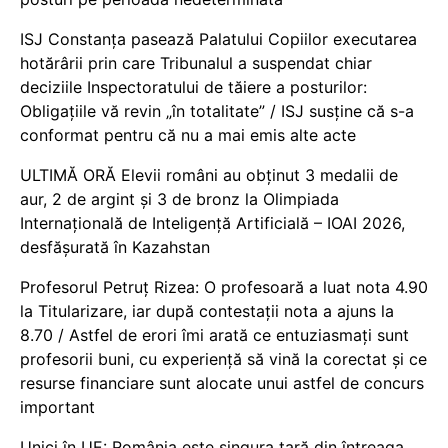
ISJ Constanța pasează Palatului Copiilor executarea
hotărârii prin care Tribunalul a suspendat chiar
deciziile Inspectoratului de tăiere a posturilor:
Obligațiile vă revin „în totalitate” / ISJ susține că s-a
conformat pentru că nu a mai emis alte acte
ULTIMĂ ORĂ Elevii români au obținut 3 medalii de
aur, 2 de argint și 3 de bronz la Olimpiada
Internațională de Inteligență Artificială – IOAI 2026,
desfășurată în Kazahstan
Profesorul Petruț Rizea: O profesoară a luat nota 4.90
la Titularizare, iar după contestații nota a ajuns la
8.70 / Astfel de erori îmi arată ce entuziasmați sunt
profesorii buni, cu experiență să vină la corectat și ce
resurse financiare sunt alocate unui astfel de concurs
important
Unici în UE: România este singura țară din întreaga