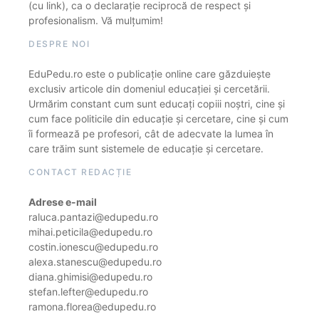
(cu link), ca o declarație reciprocă de respect și
profesionalism. Vă mulțumim!
DESPRE NOI
EduPedu.ro este o publicație online care găzduiește
exclusiv articole din domeniul educației și cercetării.
Urmărim constant cum sunt educați copiii noștri, cine și
cum face politicile din educație și cercetare, cine și cum
îi formează pe profesori, cât de adecvate la lumea în
care trăim sunt sistemele de educație și cercetare.
CONTACT REDACȚIE
Adrese e-mail
raluca.pantazi@edupedu.ro
mihai.peticila@edupedu.ro
costin.ionescu@edupedu.ro
alexa.stanescu@edupedu.ro
diana.ghimisi@edupedu.ro
stefan.lefter@edupedu.ro
ramona.florea@edupedu.ro