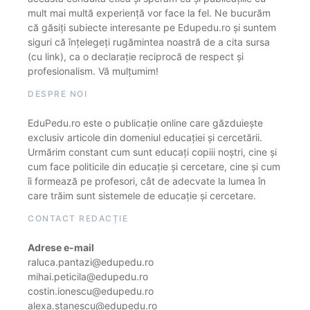
mult mai multă experiență vor face la fel. Ne bucurăm
că găsiți subiecte interesante pe Edupedu.ro și suntem
siguri că înțelegeți rugămintea noastră de a cita sursa
(cu link), ca o declarație reciprocă de respect și
profesionalism. Vă mulțumim!
DESPRE NOI
EduPedu.ro este o publicație online care găzduiește
exclusiv articole din domeniul educației și cercetării.
Urmărim constant cum sunt educați copiii noștri, cine și
cum face politicile din educație și cercetare, cine și cum
îi formează pe profesori, cât de adecvate la lumea în
care trăim sunt sistemele de educație și cercetare.
CONTACT REDACȚIE
Adrese e-mail
raluca.pantazi@edupedu.ro
mihai.peticila@edupedu.ro
costin.ionescu@edupedu.ro
alexa.stanescu@edupedu.ro