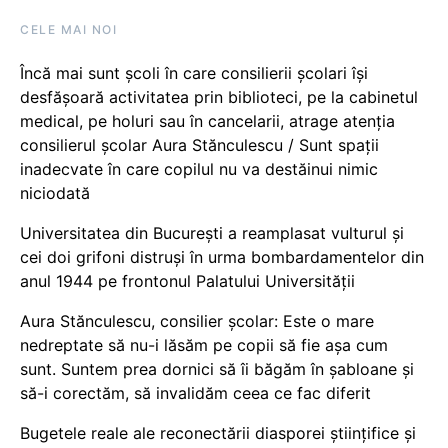
CELE MAI NOI
Încă mai sunt școli în care consilierii școlari își
desfășoară activitatea prin biblioteci, pe la cabinetul
medical, pe holuri sau în cancelarii, atrage atenția
consilierul școlar Aura Stănculescu / Sunt spații
inadecvate în care copilul nu va destăinui nimic
niciodată
Universitatea din București a reamplasat vulturul și
cei doi grifoni distruși în urma bombardamentelor din
anul 1944 pe frontonul Palatului Universității
Aura Stănculescu, consilier școlar: Este o mare
nedreptate să nu-i lăsăm pe copii să fie așa cum
sunt. Suntem prea dornici să îi băgăm în șabloane și
să-i corectăm, să invalidăm ceea ce fac diferit
Bugetele reale ale reconectării diasporei științifice și