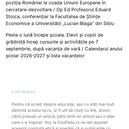
poziția României la coada Uniunii Europene în
cercetare-dezvoltare / Op Ed Profesorul Eduard
Stoica, conferențiar la Facultatea de Științe
Economice a Universității „Lucian Blaga” din Sibiu
Peste o lună începe școala. Elevii și copiii de
grădiniță încep cursurile și activitățile pe 7
septembrie, după vacanța de vară / Calendarul anului
școlar 2026-2027 și lista vacanțelor
COPYRIGHT
Pentru că scrieți despre educație, sau cu atât mai mult
datorită acestui lucru, ar fi util să citați cu link, atunci
când preluați un articol, părți dintr-un articol sau o idee
care v-a inspirat. Noi, la EduPedu.ro ne-am asumat
această conduită etică și sperăm că și publicațiile cu