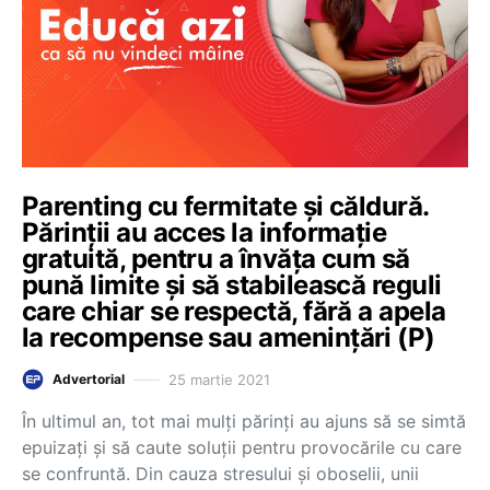
Parenting cu fermitate și căldură.
Părinții au acces la informație
gratuită, pentru a învăța cum să
pună limite și să stabilească reguli
care chiar se respectă, fără a apela
la recompense sau amenințări (P)
25 martie 2021
Advertorial
În ultimul an, tot mai mulți părinți au ajuns să se simtă
epuizați și să caute soluții pentru provocările cu care
se confruntă. Din cauza stresului și oboselii, unii