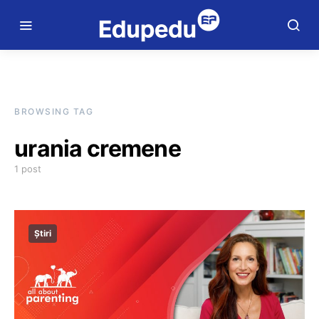
BROWSING TAG
urania cremene
1 post
Știri