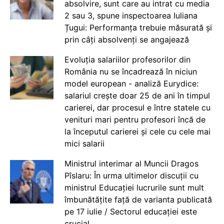
absolvire, sunt care au intrat cu media
2 sau 3, spune inspectoarea Iuliana
Țugui: Performanța trebuie măsurată și
prin câți absolvenți se angajează
Evoluția salariilor profesorilor din
România nu se încadrează în niciun
model european - analiză Eurydice:
salariul crește doar 25 de ani în timpul
carierei, dar procesul e între statele cu
venituri mari pentru profesori încă de
la începutul carierei și cele cu cele mai
mici salarii
Ministrul interimar al Muncii Dragos
Pîslaru: În urma ultimelor discuții cu
ministrul Educației lucrurile sunt mult
îmbunătățite față de varianta publicată
pe 17 iulie / Sectorul educației este
crucial