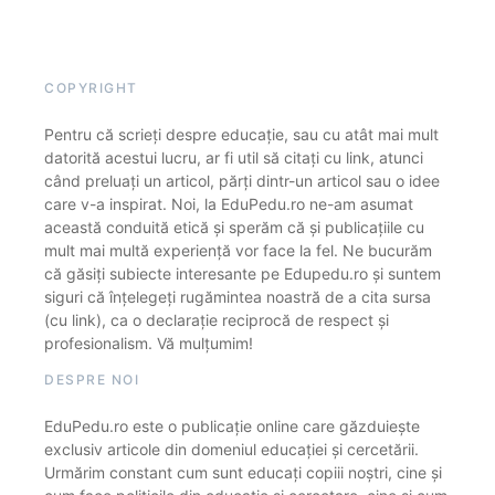
COPYRIGHT
Pentru că scrieți despre educație, sau cu atât mai mult
datorită acestui lucru, ar fi util să citați cu link, atunci
când preluați un articol, părți dintr-un articol sau o idee
care v-a inspirat. Noi, la EduPedu.ro ne-am asumat
această conduită etică și sperăm că și publicațiile cu
mult mai multă experiență vor face la fel. Ne bucurăm
că găsiți subiecte interesante pe Edupedu.ro și suntem
siguri că înțelegeți rugămintea noastră de a cita sursa
(cu link), ca o declarație reciprocă de respect și
profesionalism. Vă mulțumim!
DESPRE NOI
EduPedu.ro este o publicație online care găzduiește
exclusiv articole din domeniul educației și cercetării.
Urmărim constant cum sunt educați copiii noștri, cine și