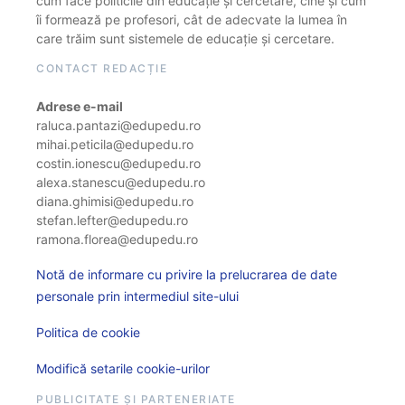
cum face politicile din educație și cercetare, cine și cum
îi formează pe profesori, cât de adecvate la lumea în
care trăim sunt sistemele de educație și cercetare.
CONTACT REDACȚIE
Adrese e-mail
raluca.pantazi@edupedu.ro
mihai.peticila@edupedu.ro
costin.ionescu@edupedu.ro
alexa.stanescu@edupedu.ro
diana.ghimisi@edupedu.ro
stefan.lefter@edupedu.ro
ramona.florea@edupedu.ro
Notă de informare cu privire la prelucrarea de date
personale prin intermediul site-ului
Politica de cookie
Modifică setarile cookie-urilor
PUBLICITATE ȘI PARTENERIATE