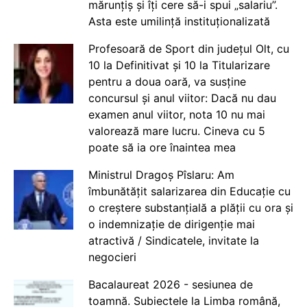
mărunțiș și îți cere să-i spui „salariu”.
Asta este umilință instituționalizată
Profesoară de Sport din județul Olt, cu
10 la Definitivat și 10 la Titularizare
pentru a doua oară, va susține
concursul și anul viitor: Dacă nu dau
examen anul viitor, nota 10 nu mai
valorează mare lucru. Cineva cu 5
poate să ia ore înaintea mea
Ministrul Dragoș Pîslaru: Am
îmbunătățit salarizarea din Educație cu
o creștere substanțială a plății cu ora și
o indemnizație de dirigenție mai
atractivă / Sindicatele, invitate la
negocieri
Bacalaureat 2026 - sesiunea de
toamnă. Subiectele la Limba română,