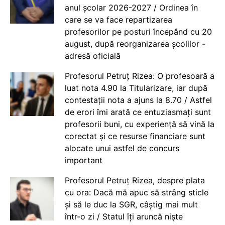
anul școlar 2026-2027 / Ordinea în
care se va face repartizarea
profesorilor pe posturi începând cu 20
august, după reorganizarea școlilor -
adresă oficială
Profesorul Petruț Rizea: O profesoară a
luat nota 4.90 la Titularizare, iar după
contestații nota a ajuns la 8.70 / Astfel
de erori îmi arată ce entuziasmați sunt
profesorii buni, cu experiență să vină la
corectat și ce resurse financiare sunt
alocate unui astfel de concurs
important
Profesorul Petruț Rizea, despre plata
cu ora: Dacă mă apuc să strâng sticle
și să le duc la SGR, câștig mai mult
într-o zi / Statul îți aruncă niște