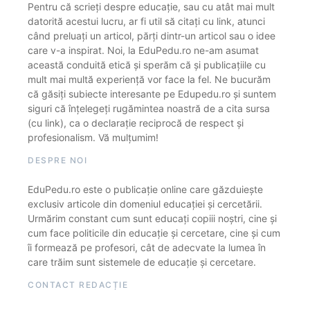
Pentru că scrieți despre educație, sau cu atât mai mult
datorită acestui lucru, ar fi util să citați cu link, atunci
când preluați un articol, părți dintr-un articol sau o idee
care v-a inspirat. Noi, la EduPedu.ro ne-am asumat
această conduită etică și sperăm că și publicațiile cu
mult mai multă experiență vor face la fel. Ne bucurăm
că găsiți subiecte interesante pe Edupedu.ro și suntem
siguri că înțelegeți rugămintea noastră de a cita sursa
(cu link), ca o declarație reciprocă de respect și
profesionalism. Vă mulțumim!
DESPRE NOI
EduPedu.ro este o publicație online care găzduiește
exclusiv articole din domeniul educației și cercetării.
Urmărim constant cum sunt educați copiii noștri, cine și
cum face politicile din educație și cercetare, cine și cum
îi formează pe profesori, cât de adecvate la lumea în
care trăim sunt sistemele de educație și cercetare.
CONTACT REDACȚIE