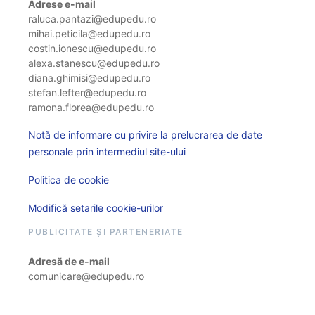
Adrese e-mail
raluca.pantazi@edupedu.ro
mihai.peticila@edupedu.ro
costin.ionescu@edupedu.ro
alexa.stanescu@edupedu.ro
diana.ghimisi@edupedu.ro
stefan.lefter@edupedu.ro
ramona.florea@edupedu.ro
Notă de informare cu privire la prelucrarea de date
personale prin intermediul site-ului
Politica de cookie
Modifică setarile cookie-urilor
PUBLICITATE ȘI PARTENERIATE
Adresă de e-mail
comunicare@edupedu.ro