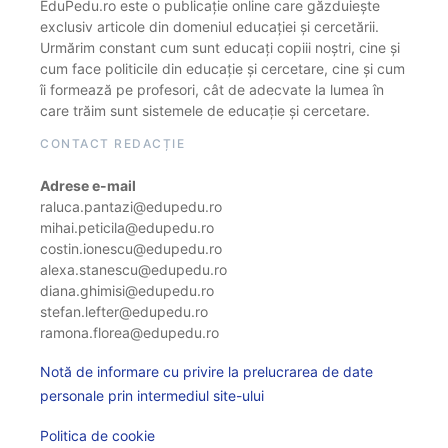
EduPedu.ro este o publicație online care găzduiește
exclusiv articole din domeniul educației și cercetării.
Urmărim constant cum sunt educați copiii noștri, cine și
cum face politicile din educație și cercetare, cine și cum
îi formează pe profesori, cât de adecvate la lumea în
care trăim sunt sistemele de educație și cercetare.
CONTACT REDACȚIE
Adrese e-mail
raluca.pantazi@edupedu.ro
mihai.peticila@edupedu.ro
costin.ionescu@edupedu.ro
alexa.stanescu@edupedu.ro
diana.ghimisi@edupedu.ro
stefan.lefter@edupedu.ro
ramona.florea@edupedu.ro
Notă de informare cu privire la prelucrarea de date
personale prin intermediul site-ului
Politica de cookie