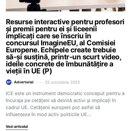
Resurse interactive pentru profesori
și premii pentru ei și liceenii
implicați care se înscriu în
concursul ImagineEU, al Comisiei
Europene. Echipele create trebuie
să-și susțină, printr-un scurt video,
ideile concrete de îmbunătățire a
vieții în UE (P)
25 octombrie 2023
Advertorial
ICE este un instrument democratic conceput pentru a
încuraja pe cetățeni să devină activi și implicați în
cadrul UE. Cetățenii europeni pot astfel să
influențeze în mod activ politicile UE…
Vezi articolul