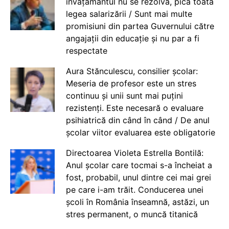
învățământul nu se rezolvă, pică toată
legea salarizării / Sunt mai multe
promisiuni din partea Guvernului către
angajații din educație și nu par a fi
respectate
Aura Stănculescu, consilier școlar:
Meseria de profesor este un stres
continuu și unii sunt mai puțini
rezistenți. Este necesară o evaluare
psihiatrică din când în când / De anul
școlar viitor evaluarea este obligatorie
Directoarea Violeta Estrella Bontilă:
Anul școlar care tocmai s-a încheiat a
fost, probabil, unul dintre cei mai grei
pe care i-am trăit. Conducerea unei
școli în România înseamnă, astăzi, un
stres permanent, o muncă titanică