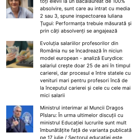
toți elevii la un Bacalaureat de 100%
absolvire, sunt care au intrat cu media
2 sau 3, spune inspectoarea Iuliana
Țugui: Performanța trebuie măsurată și
prin câți absolvenți se angajează
Evoluția salariilor profesorilor din
România nu se încadrează în niciun
model european - analiză Eurydice:
salariul crește doar 25 de ani în timpul
carierei, dar procesul e între statele cu
venituri mari pentru profesori încă de
la începutul carierei și cele cu cele mai
mici salarii
Ministrul interimar al Muncii Dragos
Pîslaru: În urma ultimelor discuții cu
ministrul Educației lucrurile sunt mult
îmbunătățite față de varianta publicată
pe 17 iulie / Sectorul educației este