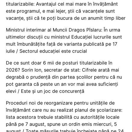
titularizabile: Avantajul cel mai mare în învățământ
este programul, e mai lejer, știi că vacanțele sunt
vacanţe, știi că te poți bucura de un anumit timp liber
Ministrul interimar al Muncii Dragos Pîslaru: În urma
ultimelor discuții cu ministrul Educației lucrurile sunt
mult îmbunătățite față de varianta publicată pe 17
iulie / Sectorul educației este crucial
De ce sunt doar 6 mii de posturi titularizabile în
2026? Sorin Ion, secretar de stat: Cifrele arată mai
degrabă o prudență din partea școlilor pentru că nu
pot garanta că peste un an vor mai avea suficienți
elevi / Este și un joc de concurență
Proceduri noi de reorganizare pentru unitățile de
învățământ care nu au realizat planul de școlarizare:
lista acestora trebuie stabilită cu autoritățile locale
până pe 7 august, spune un ordin emis miercuri, 5
august / Toate măsurile trebuie încheiate până pe 24