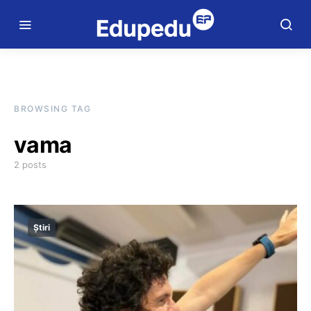
BROWSING TAG
vama
2 posts
Știri