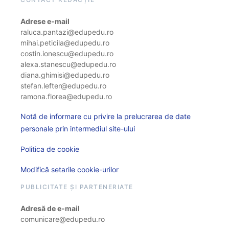
Adrese e-mail
raluca.pantazi@edupedu.ro
mihai.peticila@edupedu.ro
costin.ionescu@edupedu.ro
alexa.stanescu@edupedu.ro
diana.ghimisi@edupedu.ro
stefan.lefter@edupedu.ro
ramona.florea@edupedu.ro
Notă de informare cu privire la prelucrarea de date
personale prin intermediul site-ului
Politica de cookie
Modifică setarile cookie-urilor
PUBLICITATE ȘI PARTENERIATE
Adresă de e-mail
comunicare@edupedu.ro