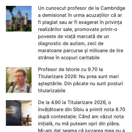
Un cunoscut profesor de la Cambridge
a demisionat în urma acuzațiilor că ar
fi plagiat sau ar fi exagerat în privința
realizărilor sale, promovate printr-o
poveste de viață marcată de un
diagnostic de autism, zeci de
maratoane parcurse și milioane de lire
strânse în scopuri caritabile
Profesor de Istorie cu 9.70 la
Titularizare 2026: Nu prea sunt mari
așteptările. Din păcate nu sunt posturi
titularizabile
De la 4.90 la Titularizare 2026, o
învățătoare din Sibiu a primit nota 8.70
după contestație: Când am văzut nota
inițială, nu mă puteam opri din plâns.
Mi-am dat seama că lucrarea mea nu a