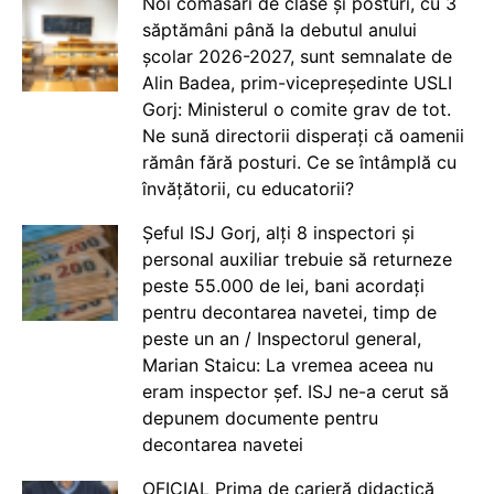
Noi comasări de clase și posturi, cu 3
săptămâni până la debutul anului
școlar 2026-2027, sunt semnalate de
Alin Badea, prim-vicepreședinte USLI
Gorj: Ministerul o comite grav de tot.
Ne sună directorii disperați că oamenii
rămân fără posturi. Ce se întâmplă cu
învățătorii, cu educatorii?
Șeful ISJ Gorj, alți 8 inspectori și
personal auxiliar trebuie să returneze
peste 55.000 de lei, bani acordați
pentru decontarea navetei, timp de
peste un an / Inspectorul general,
Marian Staicu: La vremea aceea nu
eram inspector șef. ISJ ne-a cerut să
depunem documente pentru
decontarea navetei
OFICIAL Prima de carieră didactică