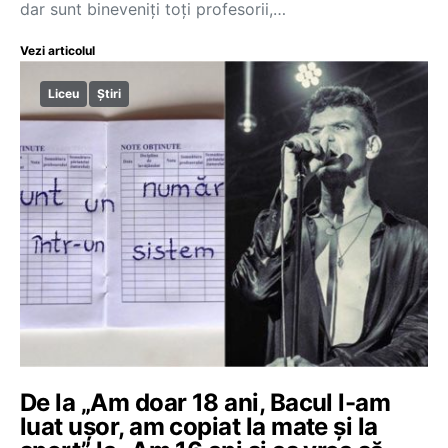
dar sunt bineveniți toți profesorii,…
Vezi articolul
Liceu
Știri
De la „Am doar 18 ani, Bacul l-am
luat uşor, am copiat la mate şi la