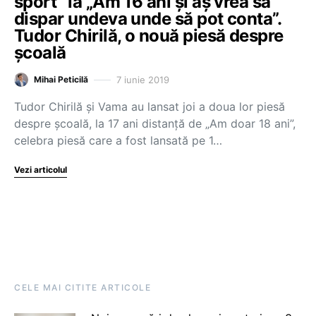
sport” la „Am 16 ani și aș vrea să
dispar undeva unde să pot conta”.
Tudor Chirilă, o nouă piesă despre
şcoală
7 iunie 2019
Mihai Peticilă
Tudor Chirilă şi Vama au lansat joi a doua lor piesă
despre şcoală, la 17 ani distanţă de „Am doar 18 ani”,
celebra piesă care a fost lansată pe 1…
Vezi articolul
CELE MAI CITITE ARTICOLE