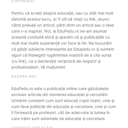
COPYRIGHT
Pentru că scrieți despre educație, sau cu atât mai mult
datorită acestui lucru, ar fi util să citați cu link, atunci
când preluați un articol, părți dintr-un articol sau o idee
care v-a inspirat. Noi, la EduPedu.ro ne-am asumat
această conduită etică și sperăm că și publicațiile cu
mult mai multă experiență vor face la fel. Ne bucurăm
că găsiți subiecte interesante pe Edupedu.ro și suntem
siguri că înțelegeți rugămintea noastră de a cita sursa
(cu link), ca o declarație reciprocă de respect și
profesionalism. Vă mulțumim!
DESPRE NOI
EduPedu.ro este o publicație online care găzduiește
exclusiv articole din domeniul educației și cercetării.
Urmărim constant cum sunt educați copiii noștri, cine și
cum face politicile din educație și cercetare, cine și cum
îi formează pe profesori, cât de adecvate la lumea în
care trăim sunt sistemele de educație și cercetare.
CONTACT REDACȚIE