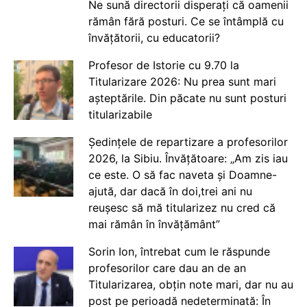
Ne sună directorii disperați că oamenii
rămân fără posturi. Ce se întâmplă cu
învățătorii, cu educatorii?
Profesor de Istorie cu 9.70 la
Titularizare 2026: Nu prea sunt mari
așteptările. Din păcate nu sunt posturi
titularizabile
Ședințele de repartizare a profesorilor
2026, la Sibiu. Învățătoare: „Am zis iau
ce este. O să fac naveta și Doamne-
ajută, dar dacă în doi,trei ani nu
reușesc să mă titularizez nu cred că
mai rămân în învățământ”
Sorin Ion, întrebat cum le răspunde
profesorilor care dau an de an
Titularizarea, obțin note mari, dar nu au
post pe perioadă nedeterminată: În