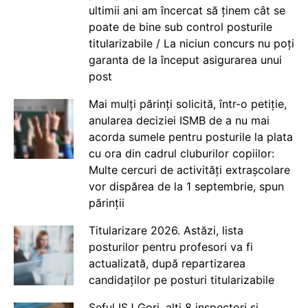
ultimii ani am încercat să ținem cât se
poate de bine sub control posturile
titularizabile / La niciun concurs nu poți
garanta de la început asigurarea unui
post
Mai mulți părinți solicită, într-o petiție,
anularea deciziei ISMB de a nu mai
acorda sumele pentru posturile la plata
cu ora din cadrul cluburilor copiilor:
Multe cercuri de activități extrașcolare
vor dispărea de la 1 septembrie, spun
părinții
Titularizare 2026. Astăzi, lista
posturilor pentru profesori va fi
actualizată, după repartizarea
candidaților pe posturi titularizabile
Șeful ISJ Gorj, alți 8 inspectori și