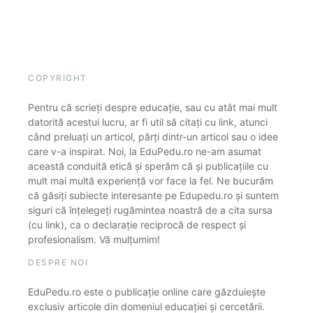
COPYRIGHT
Pentru că scrieți despre educație, sau cu atât mai mult
datorită acestui lucru, ar fi util să citați cu link, atunci
când preluați un articol, părți dintr-un articol sau o idee
care v-a inspirat. Noi, la EduPedu.ro ne-am asumat
această conduită etică și sperăm că și publicațiile cu
mult mai multă experiență vor face la fel. Ne bucurăm
că găsiți subiecte interesante pe Edupedu.ro și suntem
siguri că înțelegeți rugămintea noastră de a cita sursa
(cu link), ca o declarație reciprocă de respect și
profesionalism. Vă mulțumim!
DESPRE NOI
EduPedu.ro este o publicație online care găzduiește
exclusiv articole din domeniul educației și cercetării.