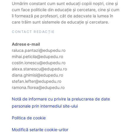
Urmărim constant cum sunt educați copiii noștri, cine și
cum face politicile din educație și cercetare, cine și cum
îi formează pe profesori, cât de adecvate la lumea în
care trăim sunt sistemele de educație și cercetare.
CONTACT REDACȚIE
Adrese e-mail
raluca.pantazi@edupedu.ro
mihai.peticila@edupedu.ro
costin.ionescu@edupedu.ro
alexa.stanescu@edupedu.ro
diana.ghimisi@edupedu.ro
stefan.lefter@edupedu.ro
ramona.florea@edupedu.ro
Notă de informare cu privire la prelucrarea de date
personale prin intermediul site-ului
Politica de cookie
Modifică setarile cookie-urilor