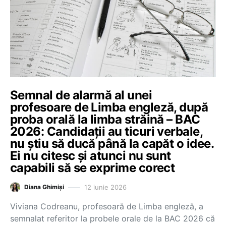
Semnal de alarmă al unei
profesoare de Limba engleză, după
proba orală la limba străină – BAC
2026: Candidații au ticuri verbale,
nu știu să ducă până la capăt o idee.
Ei nu citesc și atunci nu sunt
capabili să se exprime corect
12 iunie 2026
Diana Ghimiși
Viviana Codreanu, profesoară de Limba engleză, a
semnalat referitor la probele orale de la BAC 2026 că