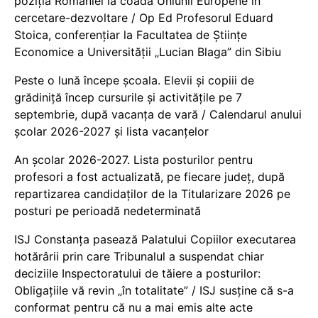
poziția României la coada Uniunii Europene în
cercetare-dezvoltare / Op Ed Profesorul Eduard
Stoica, conferențiar la Facultatea de Științe
Economice a Universității „Lucian Blaga” din Sibiu
Peste o lună începe școala. Elevii și copiii de
grădiniță încep cursurile și activitățile pe 7
septembrie, după vacanța de vară / Calendarul anului
școlar 2026-2027 și lista vacanțelor
An școlar 2026-2027. Lista posturilor pentru
profesori a fost actualizată, pe fiecare județ, după
repartizarea candidaților de la Titularizare 2026 pe
posturi pe perioadă nedeterminată
ISJ Constanța pasează Palatului Copiilor executarea
hotărârii prin care Tribunalul a suspendat chiar
deciziile Inspectoratului de tăiere a posturilor:
Obligațiile vă revin „în totalitate” / ISJ susține că s-a
conformat pentru că nu a mai emis alte acte