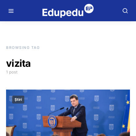
BROWSING TAG
vizita
1 post
Știri