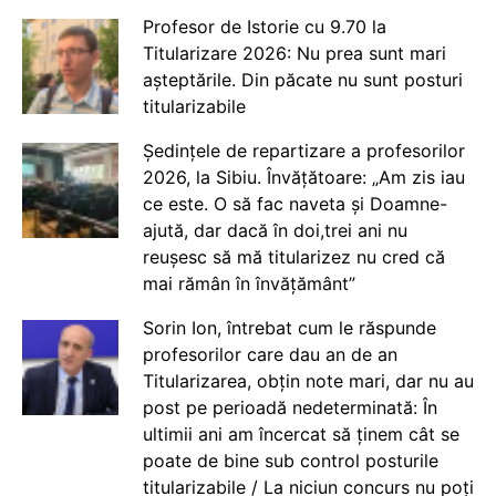
Profesor de Istorie cu 9.70 la
Titularizare 2026: Nu prea sunt mari
așteptările. Din păcate nu sunt posturi
titularizabile
Ședințele de repartizare a profesorilor
2026, la Sibiu. Învățătoare: „Am zis iau
ce este. O să fac naveta și Doamne-
ajută, dar dacă în doi,trei ani nu
reușesc să mă titularizez nu cred că
mai rămân în învățământ”
Sorin Ion, întrebat cum le răspunde
profesorilor care dau an de an
Titularizarea, obțin note mari, dar nu au
post pe perioadă nedeterminată: În
ultimii ani am încercat să ținem cât se
poate de bine sub control posturile
titularizabile / La niciun concurs nu poți