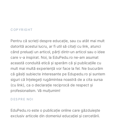
COPYRIGHT
Pentru că scrieți despre educație, sau cu atât mai mult
datorită acestui lucru, ar fi util să citați cu link, atunci
când preluați un articol, părți dintr-un articol sau o idee
care v-a inspirat. Noi, la EduPedu.ro ne-am asumat
această conduită etică și sperăm că și publicațiile cu
mult mai multă experiență vor face la fel. Ne bucurăm
că găsiți subiecte interesante pe Edupedu.ro și suntem
siguri că înțelegeți rugămintea noastră de a cita sursa
(cu link), ca o declarație reciprocă de respect și
profesionalism. Vă mulțumim!
DESPRE NOI
EduPedu.ro este o publicație online care găzduiește
exclusiv articole din domeniul educației și cercetării.