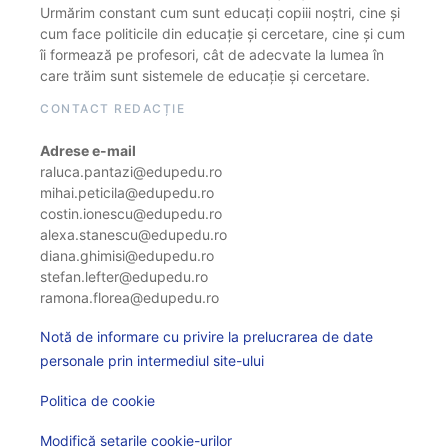
Urmărim constant cum sunt educați copiii noștri, cine și
cum face politicile din educație și cercetare, cine și cum
îi formează pe profesori, cât de adecvate la lumea în
care trăim sunt sistemele de educație și cercetare.
CONTACT REDACȚIE
Adrese e-mail
raluca.pantazi@edupedu.ro
mihai.peticila@edupedu.ro
costin.ionescu@edupedu.ro
alexa.stanescu@edupedu.ro
diana.ghimisi@edupedu.ro
stefan.lefter@edupedu.ro
ramona.florea@edupedu.ro
Notă de informare cu privire la prelucrarea de date
personale prin intermediul site-ului
Politica de cookie
Modifică setarile cookie-urilor