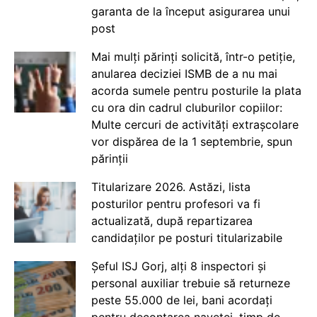
garanta de la început asigurarea unui
post
Mai mulți părinți solicită, într-o petiție,
anularea deciziei ISMB de a nu mai
acorda sumele pentru posturile la plata
cu ora din cadrul cluburilor copiilor:
Multe cercuri de activități extrașcolare
vor dispărea de la 1 septembrie, spun
părinții
Titularizare 2026. Astăzi, lista
posturilor pentru profesori va fi
actualizată, după repartizarea
candidaților pe posturi titularizabile
Șeful ISJ Gorj, alți 8 inspectori și
personal auxiliar trebuie să returneze
peste 55.000 de lei, bani acordați
pentru decontarea navetei, timp de