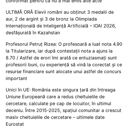
conformat pentru că nu a mai emis alte acte
ULTIMĂ ORĂ Elevii români au obținut 3 medalii de
aur, 2 de argint și 3 de bronz la Olimpiada
Internațională de Inteligență Artificială – IOAI 2026,
desfășurată în Kazahstan
Profesorul Petruț Rizea: O profesoară a luat nota 4.90
la Titularizare, iar după contestații nota a ajuns la
8.70 / Astfel de erori îmi arată ce entuziasmați sunt
profesorii buni, cu experiență să vină la corectat și ce
resurse financiare sunt alocate unui astfel de concurs
important
Unici în UE: România este singura țară din întreaga
Uniune Europeană care a redus cheltuielile de
cercetare, calculate pe cap de locuitor, în ultimul
deceniu. Între 2015-2025, spațiul comunitar a crescut
masiv cheltuielile de cercetare – ultimele date
Eurostat