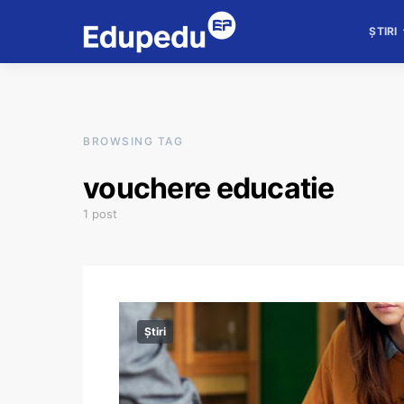
ȘTIRI
BROWSING TAG
vouchere educatie
1 post
Știri