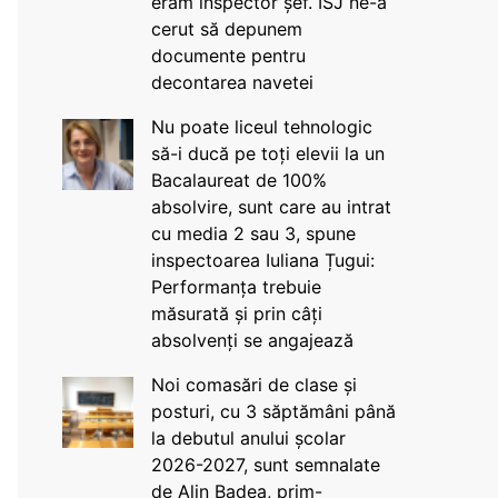
eram inspector șef. ISJ ne-a
cerut să depunem
documente pentru
decontarea navetei
Nu poate liceul tehnologic
să-i ducă pe toți elevii la un
Bacalaureat de 100%
absolvire, sunt care au intrat
cu media 2 sau 3, spune
inspectoarea Iuliana Țugui:
Performanța trebuie
măsurată și prin câți
absolvenți se angajează
Noi comasări de clase și
posturi, cu 3 săptămâni până
la debutul anului școlar
2026-2027, sunt semnalate
de Alin Badea, prim-