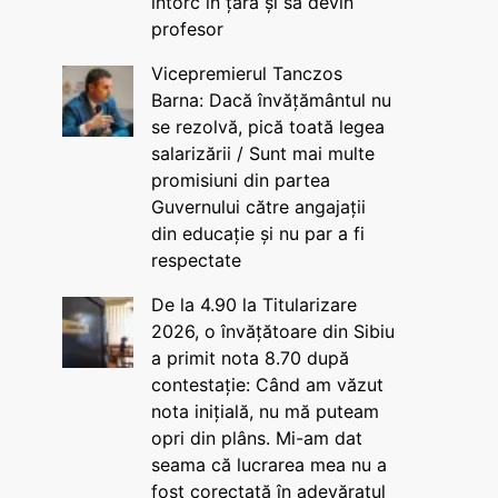
întorc în țară și să devin
profesor
Vicepremierul Tanczos
Barna: Dacă învățământul nu
se rezolvă, pică toată legea
salarizării / Sunt mai multe
promisiuni din partea
Guvernului către angajații
din educație și nu par a fi
respectate
De la 4.90 la Titularizare
2026, o învățătoare din Sibiu
a primit nota 8.70 după
contestație: Când am văzut
nota inițială, nu mă puteam
opri din plâns. Mi-am dat
seama că lucrarea mea nu a
fost corectată în adevăratul