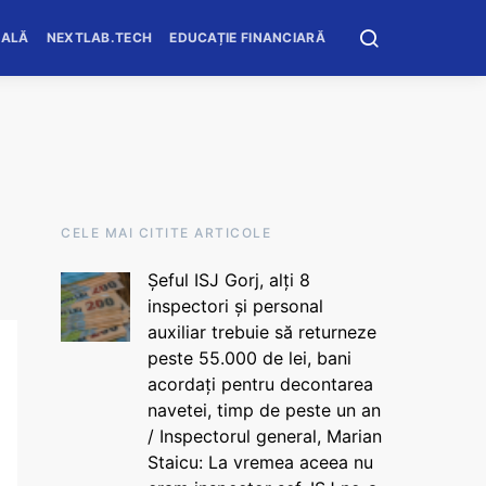
OALĂ
NEXTLAB.TECH
EDUCAȚIE FINANCIARĂ
CELE MAI CITITE ARTICOLE
Șeful ISJ Gorj, alți 8
inspectori și personal
auxiliar trebuie să returneze
peste 55.000 de lei, bani
acordați pentru decontarea
navetei, timp de peste un an
/ Inspectorul general, Marian
Staicu: La vremea aceea nu