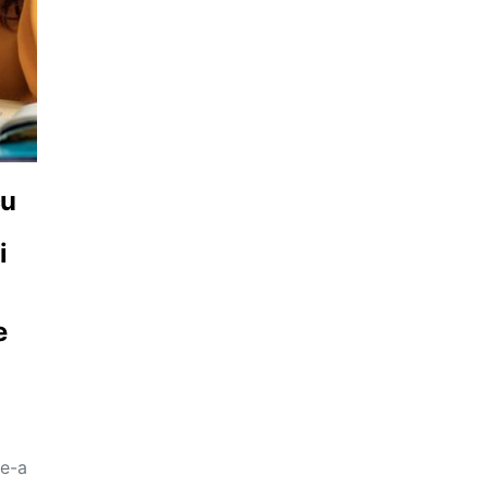
cu
i
e
le-a