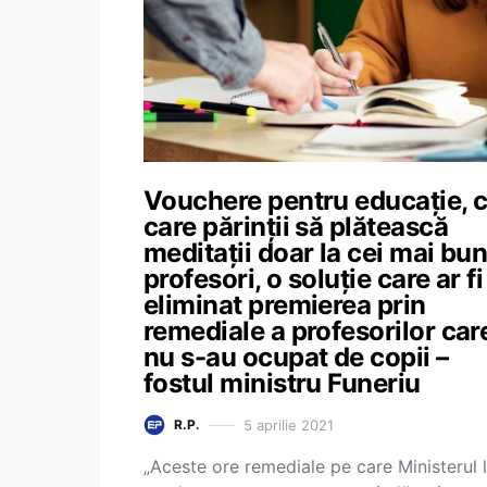
Vouchere pentru educație, 
care părinții să plătească
meditații doar la cei mai bun
profesori, o soluție care ar fi
eliminat premierea prin
remediale a profesorilor car
nu s-au ocupat de copii –
fostul ministru Funeriu
5 aprilie 2021
R.P.
„Aceste ore remediale pe care Ministerul 