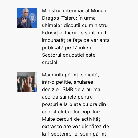
Ministrul interimar al Muncii
Dragos Pîslaru: În urma
ultimelor discuții cu ministrul
Educației lucrurile sunt mult
îmbunătățite față de varianta
publicată pe 17 iulie /
Sectorul educației este
crucial
Mai mulți părinți solicită,
într-o petiție, anularea
deciziei ISMB de a nu mai
acorda sumele pentru
posturile la plata cu ora din
cadrul cluburilor copiilor:
Multe cercuri de activități
extrașcolare vor dispărea de
la 1 septembrie, spun părinții