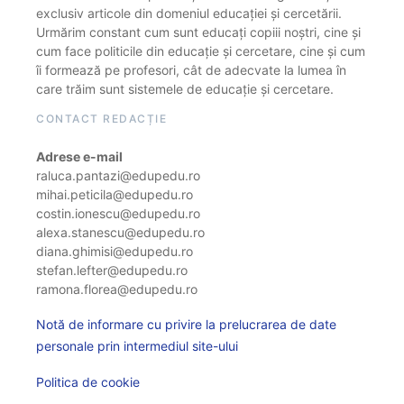
exclusiv articole din domeniul educației și cercetării.
Urmărim constant cum sunt educați copiii noștri, cine și
cum face politicile din educație și cercetare, cine și cum
îi formează pe profesori, cât de adecvate la lumea în
care trăim sunt sistemele de educație și cercetare.
CONTACT REDACȚIE
Adrese e-mail
raluca.pantazi@edupedu.ro
mihai.peticila@edupedu.ro
costin.ionescu@edupedu.ro
alexa.stanescu@edupedu.ro
diana.ghimisi@edupedu.ro
stefan.lefter@edupedu.ro
ramona.florea@edupedu.ro
Notă de informare cu privire la prelucrarea de date
personale prin intermediul site-ului
Politica de cookie