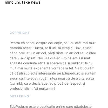
minciuni, fake news
COPYRIGHT
Pentru că scrieți despre educație, sau cu atât mai mult
datorită acestui lucru, ar fi util să citați cu link, atunci
când preluați un articol, părți dintr-un articol sau o idee
care v-a inspirat. Noi, la EduPedu.ro ne-am asumat
această conduită etică și sperăm că și publicațiile cu
mult mai multă experiență vor face la fel. Ne bucurăm
că găsiți subiecte interesante pe Edupedu.ro și suntem
siguri că înțelegeți rugămintea noastră de a cita sursa
(cu link), ca o declarație reciprocă de respect și
profesionalism. Vă mulțumim!
DESPRE NOI
EduPedu.ro este o publicație online care găzduiește