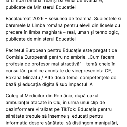
la Limba română, real și baremul de evaluare,
publicate de Ministerul Educației
Bacalaureat 2026 – sesiunea de toamnă. Subiectele și
baremele la Limba română pentru elevii din liceele cu
predare în limba maghiară – real, uman și tehnologic,
publicate de ministerul Educației
Pachetul European pentru Educație este pregătit de
Comisia Europeană pentru noiembrie. „Cum facem
profesia de profesor mai atractivă” – temă-cheie în
consultări publice anunțate de vicepreședinta CE,
Roxana Mînzatu / Alte două teme: competențele de
bază și educația digitală sub impactul IA
Colegiul Medicilor din România, după cazul
ambulanței atacate în Cluj în urma unui clip de
dezinformare viralizat pe TikTok: Educația pentru
sănătate trebuie să însemne și educați pentru
informația despre sănătate, să distingem manipulări,