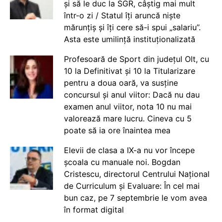
și să le duc la SGR, câștig mai mult
într-o zi / Statul îți aruncă niște
mărunțiș și îți cere să-i spui „salariu”.
Asta este umilință instituționalizată
Profesoară de Sport din județul Olt, cu
10 la Definitivat și 10 la Titularizare
pentru a doua oară, va susține
concursul și anul viitor: Dacă nu dau
examen anul viitor, nota 10 nu mai
valorează mare lucru. Cineva cu 5
poate să ia ore înaintea mea
Elevii de clasa a IX-a nu vor începe
școala cu manuale noi. Bogdan
Cristescu, directorul Centrului Național
de Curriculum și Evaluare: În cel mai
bun caz, pe 7 septembrie le vom avea
în format digital