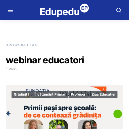
BROWSING TAG
webinar educatori
1 post
Grădiniță
Învățământ Primar
Profesori
Ziua Educatiei