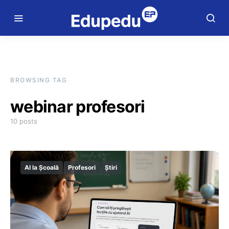
BROWSING TAG
webinar profesori
10 posts
AI la Școală
Profesori
Știri