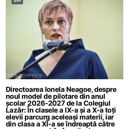
Știri
Directoarea Ionela Neagoe, despre
noul model de pilotare din anul
școlar 2026-2027 de la Colegiul
Lazăr: În clasele a IX-a și a X-a toți
elevii parcurg aceleași materii, iar
din clasa a XI-a se îndreaptă către