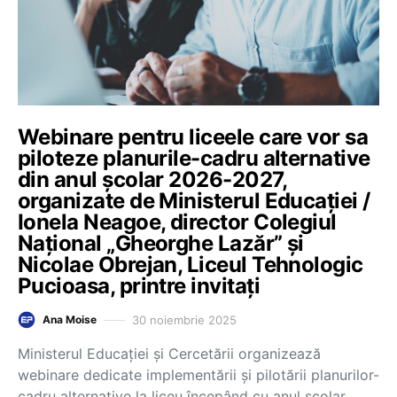
Webinare pentru liceele care vor sa
piloteze planurile-cadru alternative
din anul școlar 2026-2027,
organizate de Ministerul Educației /
Ionela Neagoe, director Colegiul
Național „Gheorghe Lazăr” și
Nicolae Obrejan, Liceul Tehnologic
Pucioasa, printre invitați
30 noiembrie 2025
Ana Moise
Ministerul Educației și Cercetării organizează
webinare dedicate implementării și pilotării planurilor-
cadru alternative la liceu începând cu anul școlar