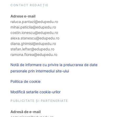
CONTACT REDACȚIE
Adrese e-mail
raluca.pantazi@edupedu.ro
mihai.peticila@edupedu.ro
costin.ionescu@edupedu.ro
alexa.stanescu@edupedu.ro
diana.ghimisi@edupedu.ro
stefan.lefter@edupedu.ro
ramona.florea@edupedu.ro
Notă de informare cu privire la prelucrarea de date
personale prin intermediul site-ului
Politica de cookie
Modifică setarile cookie-urilor
PUBLICITATE ȘI PARTENERIATE
Adresă de e-mail