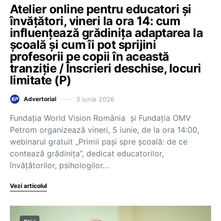
Atelier online pentru educatori și
învățători, vineri la ora 14: cum
influențează grădinița adaptarea la
școală și cum îi pot sprijini
profesorii pe copii în această
tranziție / Înscrieri deschise, locuri
limitate (P)
3 iunie 2026
Advertorial
Fundația World Vision România și Fundația OMV
Petrom organizează vineri, 5 iunie, de la ora 14:00,
webinarul gratuit „Primii pași spre școală: de ce
contează grădinița”, dedicat educatorilor,
învățătorilor, psihologilor…
Vezi articolul