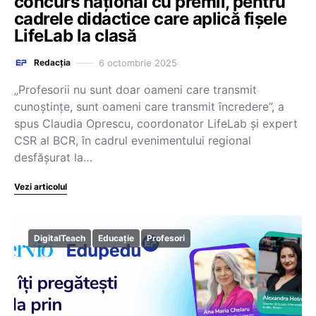
concurs național cu premii, pentru
cadrele didactice care aplică fișele
LifeLab la clasă
6 octombrie 2025
Redacția
„Profesorii nu sunt doar oameni care transmit
cunoștințe, sunt oameni care transmit încredere”, a
spus Claudia Oprescu, coordonator LifeLab și expert
CSR al BCR, în cadrul evenimentului regional
desfășurat la…
Vezi articolul
DigitalTeach
Educație
Profesori