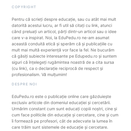
COPYRIGHT
Pentru că scrieți despre educație, sau cu atât mai mult
datorită acestui lucru, ar fi util să citați cu link, atunci
când preluați un articol, părți dintr-un articol sau o idee
care v-a inspirat. Noi, la EduPedu.ro ne-am asumat
această conduită etică și sperăm că și publicațiile cu
mult mai multă experiență vor face la fel. Ne bucurăm
că găsiți subiecte interesante pe Edupedu.ro și suntem
siguri că înțelegeți rugămintea noastră de a cita sursa
(cu link), ca o declarație reciprocă de respect și
profesionalism. Vă mulțumim!
DESPRE NOI
EduPedu.ro este o publicație online care găzduiește
exclusiv articole din domeniul educației și cercetării.
Urmărim constant cum sunt educați copiii noștri, cine și
cum face politicile din educație și cercetare, cine și cum
îi formează pe profesori, cât de adecvate la lumea în
care trăim sunt sistemele de educație și cercetare.