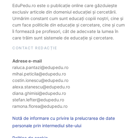
EduPedu.ro este o publicație online care găzduiește
exclusiv articole din domeniul educației și cercetării.
Urmărim constant cum sunt educați copiii noștri, cine și
cum face politicile din educație și cercetare, cine și cum
îi formează pe profesori, cât de adecvate la lumea în
care trăim sunt sistemele de educație și cercetare.
CONTACT REDACȚIE
Adrese e-mail
raluca.pantazi@edupedu.ro
mihai.peticila@edupedu.ro
costin.ionescu@edupedu.ro
alexa.stanescu@edupedu.ro
diana.ghimisi@edupedu.ro
stefan.lefter@edupedu.ro
ramona.florea@edupedu.ro
Notă de informare cu privire la prelucrarea de date
personale prin intermediul site-ului
Politica de cookie