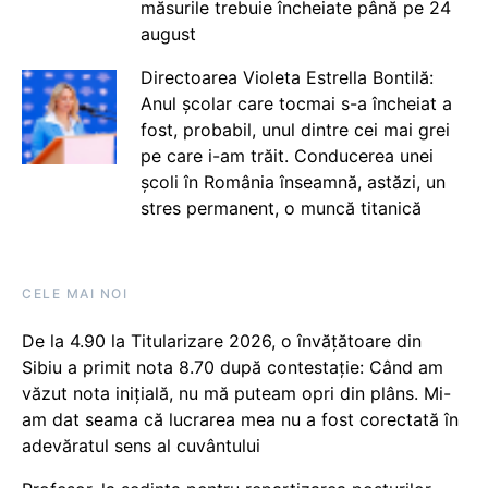
măsurile trebuie încheiate până pe 24
august
Directoarea Violeta Estrella Bontilă:
Anul școlar care tocmai s-a încheiat a
fost, probabil, unul dintre cei mai grei
pe care i-am trăit. Conducerea unei
școli în România înseamnă, astăzi, un
stres permanent, o muncă titanică
CELE MAI NOI
De la 4.90 la Titularizare 2026, o învățătoare din
Sibiu a primit nota 8.70 după contestație: Când am
văzut nota inițială, nu mă puteam opri din plâns. Mi-
am dat seama că lucrarea mea nu a fost corectată în
adevăratul sens al cuvântului