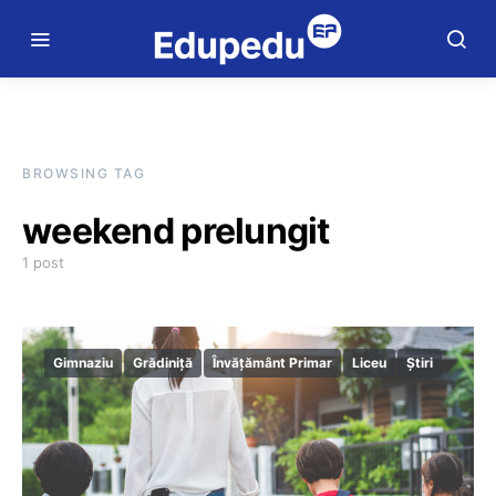
BROWSING TAG
weekend prelungit
1 post
Gimnaziu
Grădiniță
Învățământ Primar
Liceu
Știri