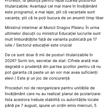
Profesor, la ședința pentru repartizarea posturilor
titularizabile: Avantajul cel mai mare în învățământ
este programul, e mai lejer, știi că vacanțele sunt
vacanţe, știi că te poți bucura de un anumit timp liber
Ministrul interimar al Muncii Dragos Pîslaru: În urma
ultimelor discuții cu ministrul Educației lucrurile sunt
mult îmbunătățite față de varianta publicată pe 17
iulie / Sectorul educației este crucial
De ce sunt doar 6 mii de posturi titularizabile în
2026? Sorin Ion, secretar de stat: Cifrele arată mai
degrabă o prudență din partea școlilor pentru că nu
pot garanta că peste un an vor mai avea suficienți
elevi / Este și un joc de concurență
Proceduri noi de reorganizare pentru unitățile de
învățământ care nu au realizat planul de școlarizare:
lista acestora trebuie stabilită cu autoritățile locale
până pe 7 august, spune un ordin emis miercuri, 5