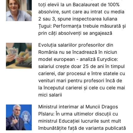
toți elevii la un Bacalaureat de 100%
absolvire, sunt care au intrat cu media
2 sau 3, spune inspectoarea Iuliana
Țugui: Performanța trebuie măsurată și
prin câți absolvenți se angajează
Evoluția salariilor profesorilor din
România nu se încadrează în niciun
model european - analiză Eurydice:
salariul crește doar 25 de ani în timpul
carierei, dar procesul e între statele cu
venituri mari pentru profesori încă de
la începutul carierei și cele cu cele mai
mici salarii
Ministrul interimar al Muncii Dragos
Pîslaru: În urma ultimelor discuții cu
ministrul Educației lucrurile sunt mult
îmbunătățite față de varianta publicată