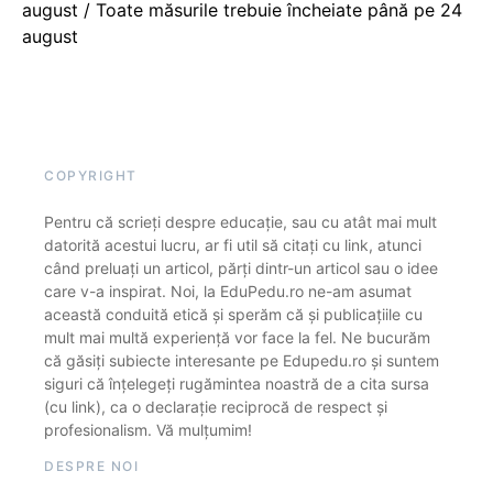
august / Toate măsurile trebuie încheiate până pe 24
august
COPYRIGHT
Pentru că scrieți despre educație, sau cu atât mai mult
datorită acestui lucru, ar fi util să citați cu link, atunci
când preluați un articol, părți dintr-un articol sau o idee
care v-a inspirat. Noi, la EduPedu.ro ne-am asumat
această conduită etică și sperăm că și publicațiile cu
mult mai multă experiență vor face la fel. Ne bucurăm
că găsiți subiecte interesante pe Edupedu.ro și suntem
siguri că înțelegeți rugămintea noastră de a cita sursa
(cu link), ca o declarație reciprocă de respect și
profesionalism. Vă mulțumim!
DESPRE NOI