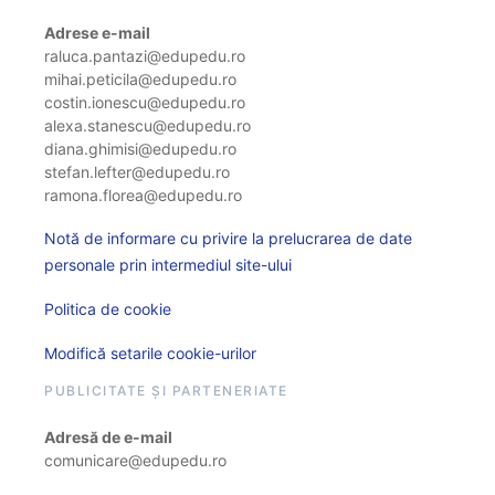
Adrese e-mail
raluca.pantazi@edupedu.ro
mihai.peticila@edupedu.ro
costin.ionescu@edupedu.ro
alexa.stanescu@edupedu.ro
diana.ghimisi@edupedu.ro
stefan.lefter@edupedu.ro
ramona.florea@edupedu.ro
Notă de informare cu privire la prelucrarea de date
personale prin intermediul site-ului
Politica de cookie
Modifică setarile cookie-urilor
PUBLICITATE ȘI PARTENERIATE
Adresă de e-mail
comunicare@edupedu.ro