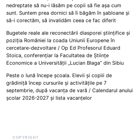
nedreptate să nu-i lăsăm pe copii să fie așa cum
sunt. Suntem prea dornici să îi băgăm în șabloane și
să-i corectăm, să invalidăm ceea ce fac diferit
Bugetele reale ale reconectării diasporei științifice și
poziția României la coada Uniunii Europene în
cercetare-dezvoltare / Op Ed Profesorul Eduard
Stoica, conferențiar la Facultatea de Științe
Economice a Universității „Lucian Blaga” din Sibiu
Peste o lună începe școala. Elevii și copiii de
grădiniță încep cursurile și activitățile pe 7
septembrie, după vacanța de vară / Calendarul anului
școlar 2026-2027 și lista vacanțelor
COPYRIGHT