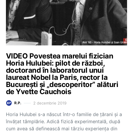
VIDEO Povestea marelui fizician
Horia Hulubei: pilot de război,
doctorand în laboratorul unui
laureat Nobel la Paris, rector la
București și „descoperitor” alături
de Yvette Cauchois
2 decembrie 2019
R.P.
Horia Hulubei s-a născut într-o familie de țărani și a
învățat tâmplărie. Adică fizică experimentală, după
cum avea să definească mai târziu experiența din