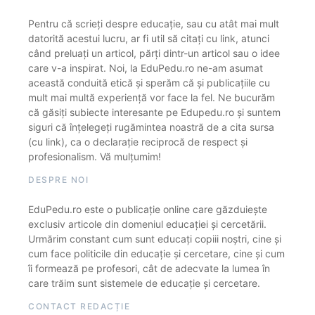
Pentru că scrieți despre educație, sau cu atât mai mult
datorită acestui lucru, ar fi util să citați cu link, atunci
când preluați un articol, părți dintr-un articol sau o idee
care v-a inspirat. Noi, la EduPedu.ro ne-am asumat
această conduită etică și sperăm că și publicațiile cu
mult mai multă experiență vor face la fel. Ne bucurăm
că găsiți subiecte interesante pe Edupedu.ro și suntem
siguri că înțelegeți rugămintea noastră de a cita sursa
(cu link), ca o declarație reciprocă de respect și
profesionalism. Vă mulțumim!
DESPRE NOI
EduPedu.ro este o publicație online care găzduiește
exclusiv articole din domeniul educației și cercetării.
Urmărim constant cum sunt educați copiii noștri, cine și
cum face politicile din educație și cercetare, cine și cum
îi formează pe profesori, cât de adecvate la lumea în
care trăim sunt sistemele de educație și cercetare.
CONTACT REDACȚIE