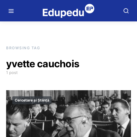
BROWSING TAG
yvette cauchois
1 post
Cercetare și Știință