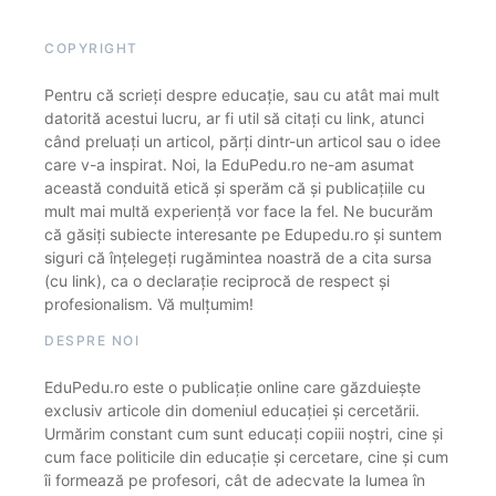
COPYRIGHT
Pentru că scrieți despre educație, sau cu atât mai mult
datorită acestui lucru, ar fi util să citați cu link, atunci
când preluați un articol, părți dintr-un articol sau o idee
care v-a inspirat. Noi, la EduPedu.ro ne-am asumat
această conduită etică și sperăm că și publicațiile cu
mult mai multă experiență vor face la fel. Ne bucurăm
că găsiți subiecte interesante pe Edupedu.ro și suntem
siguri că înțelegeți rugămintea noastră de a cita sursa
(cu link), ca o declarație reciprocă de respect și
profesionalism. Vă mulțumim!
DESPRE NOI
EduPedu.ro este o publicație online care găzduiește
exclusiv articole din domeniul educației și cercetării.
Urmărim constant cum sunt educați copiii noștri, cine și
cum face politicile din educație și cercetare, cine și cum
îi formează pe profesori, cât de adecvate la lumea în