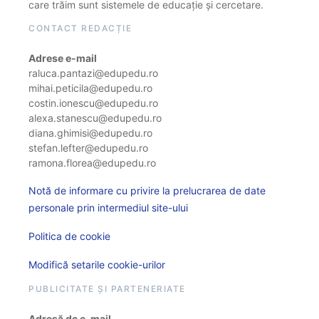
care trăim sunt sistemele de educație și cercetare.
CONTACT REDACȚIE
Adrese e-mail
raluca.pantazi@edupedu.ro
mihai.peticila@edupedu.ro
costin.ionescu@edupedu.ro
alexa.stanescu@edupedu.ro
diana.ghimisi@edupedu.ro
stefan.lefter@edupedu.ro
ramona.florea@edupedu.ro
Notă de informare cu privire la prelucrarea de date
personale prin intermediul site-ului
Politica de cookie
Modifică setarile cookie-urilor
PUBLICITATE ȘI PARTENERIATE
Adresă de e-mail