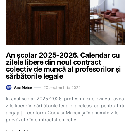
An școlar 2025-2026. Calendar cu
zilele libere din noul contract
colectiv de muncă al profesorilor și
sărbătorile legale
20 septembrie 2025
Ana Moise
În anul școlar 2025-2026, profesorii și elevii vor avea
zile libere în sărbătorile legale, aceleași ca pentru toți
angajații, conform Codului Muncii și în anumite zile
prevăzute în contractul colectiv…