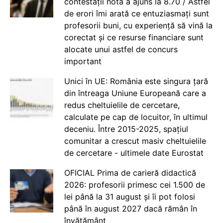
contestații nota a ajuns la 8.70 / Astfel
de erori îmi arată ce entuziasmați sunt
profesorii buni, cu experiență să vină la
corectat și ce resurse financiare sunt
alocate unui astfel de concurs
important
Unici în UE: România este singura țară
din întreaga Uniune Europeană care a
redus cheltuielile de cercetare,
calculate pe cap de locuitor, în ultimul
deceniu. Între 2015-2025, spațiul
comunitar a crescut masiv cheltuielile
de cercetare - ultimele date Eurostat
OFICIAL Prima de carieră didactică
2026: profesorii primesc cei 1.500 de
lei până la 31 august și îi pot folosi
până în august 2027 dacă rămân în
învățământ