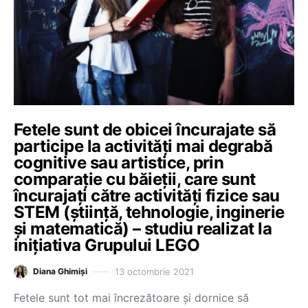
Fetele sunt de obicei încurajate să
participe la activități mai degrabă
cognitive sau artistice, prin
comparație cu băieții, care sunt
încurajați către activități fizice sau
STEM (știință, tehnologie, inginerie
și matematică) – studiu realizat la
inițiativa Grupului LEGO
13 octombrie 2021
Diana Ghimiși
Fetele sunt tot mai încrezătoare și dornice să