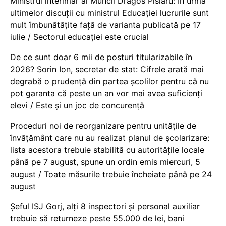
Ministrul interimar al Muncii Dragos Pîslaru: În urma
ultimelor discuții cu ministrul Educației lucrurile sunt
mult îmbunătățite față de varianta publicată pe 17
iulie / Sectorul educației este crucial
De ce sunt doar 6 mii de posturi titularizabile în
2026? Sorin Ion, secretar de stat: Cifrele arată mai
degrabă o prudență din partea școlilor pentru că nu
pot garanta că peste un an vor mai avea suficienți
elevi / Este și un joc de concurență
Proceduri noi de reorganizare pentru unitățile de
învățământ care nu au realizat planul de școlarizare:
lista acestora trebuie stabilită cu autoritățile locale
până pe 7 august, spune un ordin emis miercuri, 5
august / Toate măsurile trebuie încheiate până pe 24
august
Șeful ISJ Gorj, alți 8 inspectori și personal auxiliar
trebuie să returneze peste 55.000 de lei, bani