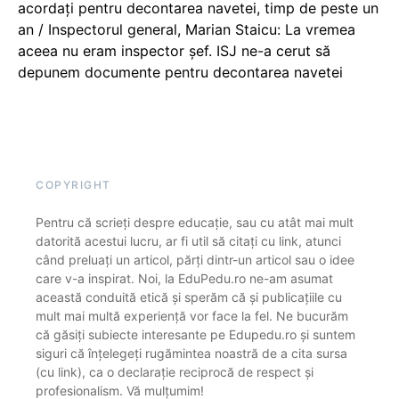
acordați pentru decontarea navetei, timp de peste un
an / Inspectorul general, Marian Staicu: La vremea
aceea nu eram inspector șef. ISJ ne-a cerut să
depunem documente pentru decontarea navetei
COPYRIGHT
Pentru că scrieți despre educație, sau cu atât mai mult
datorită acestui lucru, ar fi util să citați cu link, atunci
când preluați un articol, părți dintr-un articol sau o idee
care v-a inspirat. Noi, la EduPedu.ro ne-am asumat
această conduită etică și sperăm că și publicațiile cu
mult mai multă experiență vor face la fel. Ne bucurăm
că găsiți subiecte interesante pe Edupedu.ro și suntem
siguri că înțelegeți rugămintea noastră de a cita sursa
(cu link), ca o declarație reciprocă de respect și
profesionalism. Vă mulțumim!