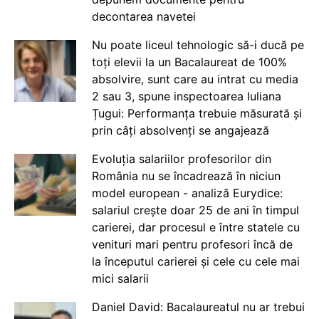
decontarea navetei
Nu poate liceul tehnologic să-i ducă pe
toți elevii la un Bacalaureat de 100%
absolvire, sunt care au intrat cu media
2 sau 3, spune inspectoarea Iuliana
Țugui: Performanța trebuie măsurată și
prin câți absolvenți se angajează
Evoluția salariilor profesorilor din
România nu se încadrează în niciun
model european - analiză Eurydice:
salariul crește doar 25 de ani în timpul
carierei, dar procesul e între statele cu
venituri mari pentru profesori încă de
la începutul carierei și cele cu cele mai
mici salarii
Daniel David: Bacalaureatul nu ar trebui