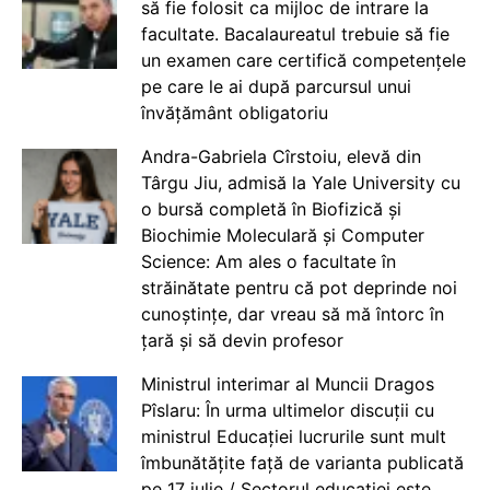
să fie folosit ca mijloc de intrare la
facultate. Bacalaureatul trebuie să fie
un examen care certifică competențele
pe care le ai după parcursul unui
învățământ obligatoriu
Andra-Gabriela Cîrstoiu, elevă din
Târgu Jiu, admisă la Yale University cu
o bursă completă în Biofizică și
Biochimie Moleculară și Computer
Science: Am ales o facultate în
străinătate pentru că pot deprinde noi
cunoștințe, dar vreau să mă întorc în
țară și să devin profesor
Ministrul interimar al Muncii Dragos
Pîslaru: În urma ultimelor discuții cu
ministrul Educației lucrurile sunt mult
îmbunătățite față de varianta publicată
pe 17 iulie / Sectorul educației este