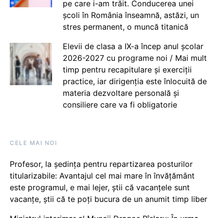
pe care i-am trăit. Conducerea unei
școli în România înseamnă, astăzi, un
stres permanent, o muncă titanică
Elevii de clasa a IX-a încep anul școlar
2026-2027 cu programe noi / Mai mult
timp pentru recapitulare și exerciții
practice, iar dirigenția este înlocuită de
materia dezvoltare personală și
consiliere care va fi obligatorie
CELE MAI NOI
Profesor, la ședința pentru repartizarea posturilor
titularizabile: Avantajul cel mai mare în învățământ
este programul, e mai lejer, știi că vacanțele sunt
vacanţe, știi că te poți bucura de un anumit timp liber