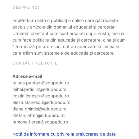
DESPRE NOI
EduPedu.ro este o publicație online care găzduiește
exclusiv articole din domeniul educației și cercetării.
Urmărim constant cum sunt educați copiii noștri, cine și
cum face politicile din educație și cercetare, cine și cum
îi formează pe profesori, cât de adecvate la lumea în
care trăim sunt sistemele de educație și cercetare.
CONTACT REDACȚIE
Adrese e-mail
raluca.pantazi@edupedu.ro
mihai.peticila@edupedu.ro
costin.ionescu@edupedu.ro
alexa.stanescu@edupedu.ro
diana.ghimisi@edupedu.ro
stefan.lefter@edupedu.ro
ramona.florea@edupedu.ro
Notă de informare cu privire la prelucrarea de date