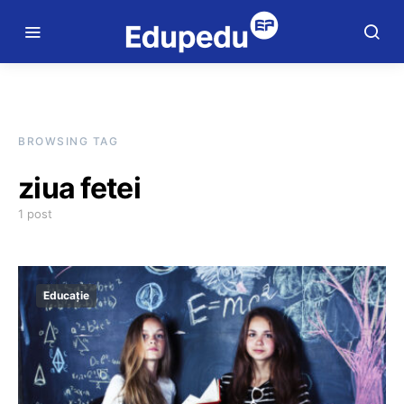
BROWSING TAG
ziua fetei
1 post
Educație