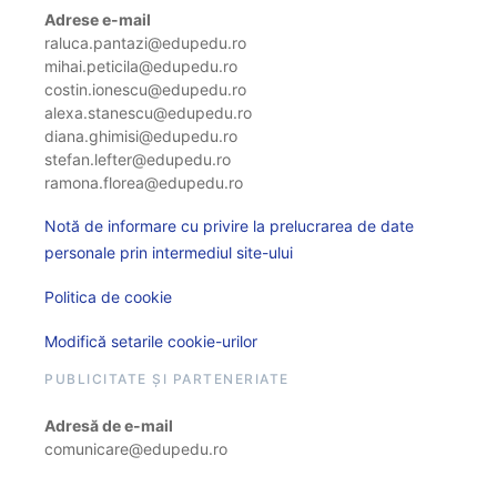
Adrese e-mail
raluca.pantazi@edupedu.ro
mihai.peticila@edupedu.ro
costin.ionescu@edupedu.ro
alexa.stanescu@edupedu.ro
diana.ghimisi@edupedu.ro
stefan.lefter@edupedu.ro
ramona.florea@edupedu.ro
Notă de informare cu privire la prelucrarea de date
personale prin intermediul site-ului
Politica de cookie
Modifică setarile cookie-urilor
PUBLICITATE ȘI PARTENERIATE
Adresă de e-mail
comunicare@edupedu.ro