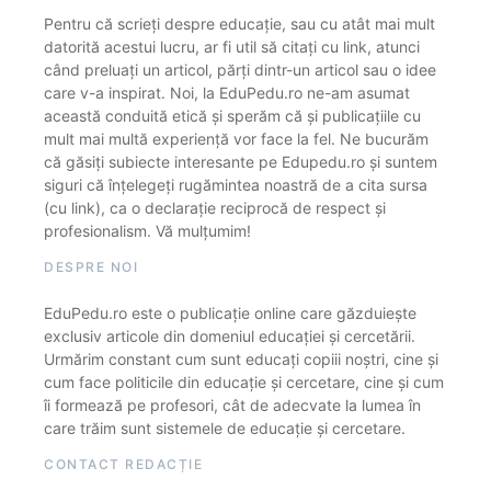
Pentru că scrieți despre educație, sau cu atât mai mult
datorită acestui lucru, ar fi util să citați cu link, atunci
când preluați un articol, părți dintr-un articol sau o idee
care v-a inspirat. Noi, la EduPedu.ro ne-am asumat
această conduită etică și sperăm că și publicațiile cu
mult mai multă experiență vor face la fel. Ne bucurăm
că găsiți subiecte interesante pe Edupedu.ro și suntem
siguri că înțelegeți rugămintea noastră de a cita sursa
(cu link), ca o declarație reciprocă de respect și
profesionalism. Vă mulțumim!
DESPRE NOI
EduPedu.ro este o publicație online care găzduiește
exclusiv articole din domeniul educației și cercetării.
Urmărim constant cum sunt educați copiii noștri, cine și
cum face politicile din educație și cercetare, cine și cum
îi formează pe profesori, cât de adecvate la lumea în
care trăim sunt sistemele de educație și cercetare.
CONTACT REDACȚIE