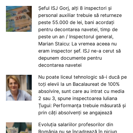
Șeful ISJ Gorj, alți 8 inspectori și
personal auxiliar trebuie să returneze
peste 55.000 de lei, bani acordați
pentru decontarea navetei, timp de
peste un an / Inspectorul general,
Marian Staicu: La vremea aceea nu
eram inspector șef. ISJ ne-a cerut să
depunem documente pentru
decontarea navetei
Nu poate liceul tehnologic să-i ducă pe
toți elevii la un Bacalaureat de 100%
absolvire, sunt care au intrat cu media
2 sau 3, spune inspectoarea Iuliana
Țugui: Performanța trebuie măsurată și
prin câți absolvenți se angajează
Evoluția salariilor profesorilor din
România nu se încadrează în niciun