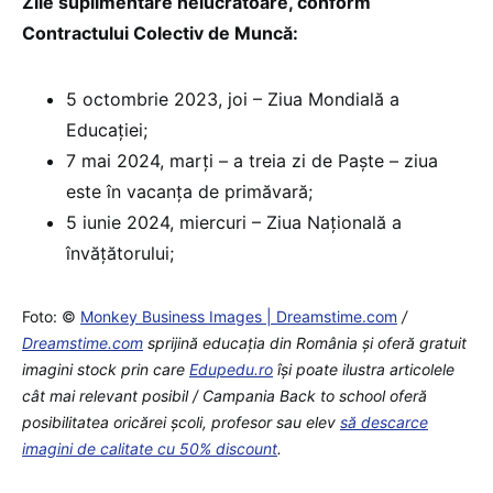
Zile suplimentare nelucrătoare, conform
Contractului Colectiv de Muncă:
5 octombrie 2023, joi – Ziua Mondială a
Educației;
7 mai 2024, marți – a treia zi de Paște – ziua
este în vacanța de primăvară;
5 iunie 2024, miercuri – Ziua Națională a
învățătorului;
Foto: ©
Monkey Business Images | Dreamstime.com
/
Dreamstime.com
sprijină educaţia din România şi oferă gratuit
imagini stock prin care
Edupedu.ro
îşi poate ilustra articolele
cât mai relevant posibil / Campania Back to school oferă
posibilitatea oricărei școli, profesor sau elev
să descarce
imagini de calitate cu 50% discount
.