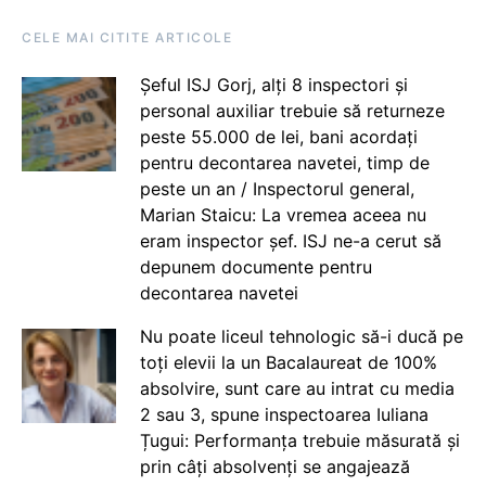
CELE MAI CITITE ARTICOLE
Șeful ISJ Gorj, alți 8 inspectori și
personal auxiliar trebuie să returneze
peste 55.000 de lei, bani acordați
pentru decontarea navetei, timp de
peste un an / Inspectorul general,
Marian Staicu: La vremea aceea nu
eram inspector șef. ISJ ne-a cerut să
depunem documente pentru
decontarea navetei
Nu poate liceul tehnologic să-i ducă pe
toți elevii la un Bacalaureat de 100%
absolvire, sunt care au intrat cu media
2 sau 3, spune inspectoarea Iuliana
Țugui: Performanța trebuie măsurată și
prin câți absolvenți se angajează