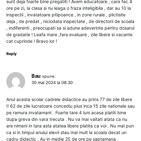
sunt deja foarte bine pregatiti ! Avem educatoare , care fac 4
ore pe zi, la clasa si nu leaga o fraza inteligibila , dar au 10 la
inspectii , invatatoare pitipoance , in zone rurale , plictisite
deja , de predat , niciodata inspectate , de directorii de scoala
, indiferenti , preocupati sa si adune adeverinte pentru dosarul
de gradatie ! Leafa mare ,fara evaluare , zile libere si vacante
cat cuprinde ! Bravo lor !
Reply
Bau
spune:
30 mai 2024 la 08:30
Anul acesta scolar cadrele didactice au prins 77 de zile libere
!! 62 de zile lucratoare concediu plus inca 15 zile nationale sau
pe ramura invatamant . Foarte tare 4 luni acasa platiti bine
dupa greva din vara trecuta . Nu va mai vaitati atata ca nu
are nimeni in tara asta atatea libere platite ca voi . Nu mai pun
ca si in timpul anului elevii stau mai mult la scoala decat un
cadru didactic . Au in medie 25 de ore pe saptamana ,