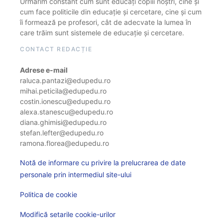
Urmărim constant cum sunt educați copiii noștri, cine și
cum face politicile din educație și cercetare, cine și cum
îi formează pe profesori, cât de adecvate la lumea în
care trăim sunt sistemele de educație și cercetare.
CONTACT REDACȚIE
Adrese e-mail
raluca.pantazi@edupedu.ro
mihai.peticila@edupedu.ro
costin.ionescu@edupedu.ro
alexa.stanescu@edupedu.ro
diana.ghimisi@edupedu.ro
stefan.lefter@edupedu.ro
ramona.florea@edupedu.ro
Notă de informare cu privire la prelucrarea de date
personale prin intermediul site-ului
Politica de cookie
Modifică setarile cookie-urilor