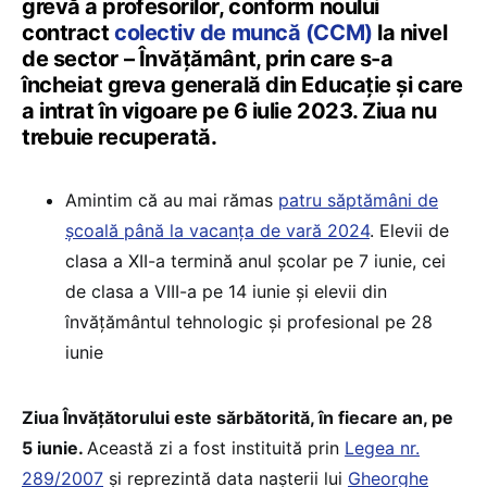
grevă a profesorilor, conform noului
contract
colectiv de muncă (CCM)
la nivel
de sector – Învățământ, prin care s-a
încheiat greva generală din Educație și care
a intrat în vigoare pe 6 iulie 2023. Ziua nu
trebuie recuperată.
Amintim că au mai rămas
patru săptămâni de
școală până la vacanța de vară 2024
. Elevii de
clasa a XII-a termină anul școlar pe 7 iunie, cei
de clasa a VIII-a pe 14 iunie și elevii din
învățământul tehnologic și profesional pe 28
iunie
Ziua Învăţătorului este sărbătorită, în fiecare an, pe
5 iunie.
Această zi a fost instituită prin
Legea nr.
289/2007
şi reprezintă data naşterii lui
Gheorghe