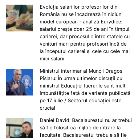
Evoluția salariilor profesorilor din
România nu se încadrează în niciun
model european - analiză Eurydice:
salariul crește doar 25 de ani în timpul
carierei, dar procesul e între statele cu
venituri mari pentru profesori încă de
la începutul carierei și cele cu cele mai
mici salarii
Ministrul interimar al Muncii Dragos
Pîslaru: În urma ultimelor discuții cu
ministrul Educației lucrurile sunt mult
îmbunătățite față de varianta publicată
pe 17 iulie / Sectorul educației este
crucial
Daniel David: Bacalaureatul nu ar trebui
să fie folosit ca mijloc de intrare la
facultate. Bacalaureatul trebuie să fie