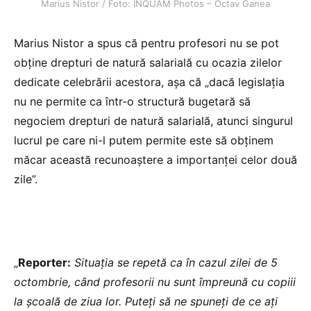
Marius Nistor / Foto: INQUAM Photos – Octav Ganea
Marius Nistor a spus că pentru profesori nu se pot
obține drepturi de natură salarială cu ocazia zilelor
dedicate celebrării acestora, așa că „dacă legislația
nu ne permite ca într-o structură bugetară să
negociem drepturi de natură salarială, atunci singurul
lucrul pe care ni-l putem permite este să obținem
măcar această recunoaștere a importanței celor două
zile”.
„
Reporter:
Situația se repetă ca în cazul zilei de 5
octombrie, când profesorii nu sunt împreună cu copiii
la școală de ziua lor. Puteți să ne spuneți de ce ați