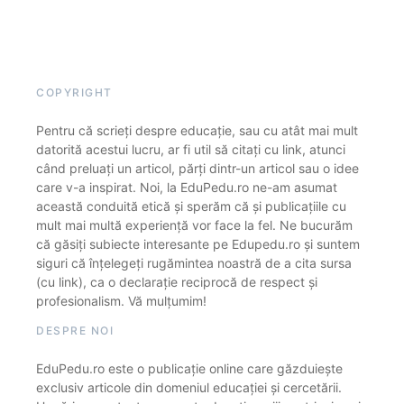
COPYRIGHT
Pentru că scrieți despre educație, sau cu atât mai mult
datorită acestui lucru, ar fi util să citați cu link, atunci
când preluați un articol, părți dintr-un articol sau o idee
care v-a inspirat. Noi, la EduPedu.ro ne-am asumat
această conduită etică și sperăm că și publicațiile cu
mult mai multă experiență vor face la fel. Ne bucurăm
că găsiți subiecte interesante pe Edupedu.ro și suntem
siguri că înțelegeți rugămintea noastră de a cita sursa
(cu link), ca o declarație reciprocă de respect și
profesionalism. Vă mulțumim!
DESPRE NOI
EduPedu.ro este o publicație online care găzduiește
exclusiv articole din domeniul educației și cercetării.