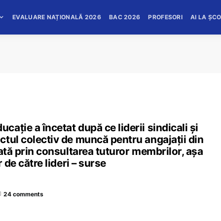
EVALUARE NAȚIONALĂ 2026
BAC 2026
PROFESORI
AI LA ȘC
ție a încetat după ce liderii sindicali și
tul colectiv de muncă pentru angajații din
ată prin consultarea tuturor membrilor, așa
 de către lideri – surse
24 comments