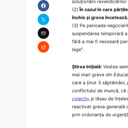
soluționării revendicărilo
(2)
În cazul în care părțil
închis și greva încetează
(3) Pe perioada negocieril
suspendarea temporară a g
fără a mai fi necesară pa
lege”.
Știrea Inițială:
Vestea semn
mai mari greve din Educați
care a ținut 3 săptămâni, 
conflictului de muncă, că
colectiv
și lăsau de înțel
reactivat greva generală 
prin ordonanța de urgență