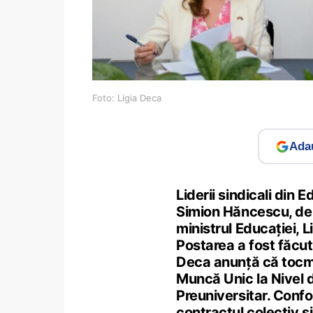
Foto: Ligia Deca
Adau
Liderii sindicali din 
Simion Hăncescu, de l
ministrul Educației, 
Postarea a fost făcut
Deca anunță că tocma
Muncă Unic la Nivel 
Preuniversitar. Conf
contractul colectiv ș