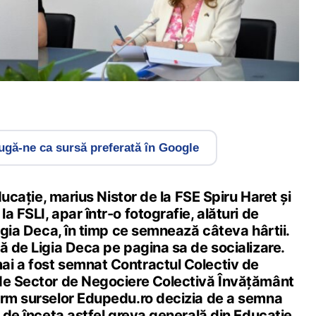
gă-ne ca sursă preferată în Google
Educație, marius Nistor de la FSE Spiru Haret și
a FSLI, apar într-o fotografie, alături de
Ligia Deca, în timp ce semnează câteva hârtii.
ă de Ligia Deca pe pagina sa de socializare.
i a fost semnat Contractul Colectiv de
de Sector de Negociere Colectivă Învățământ
orm surselor Edupedu.ro decizia de a semna
i de înceta astfel greva generală din Educație