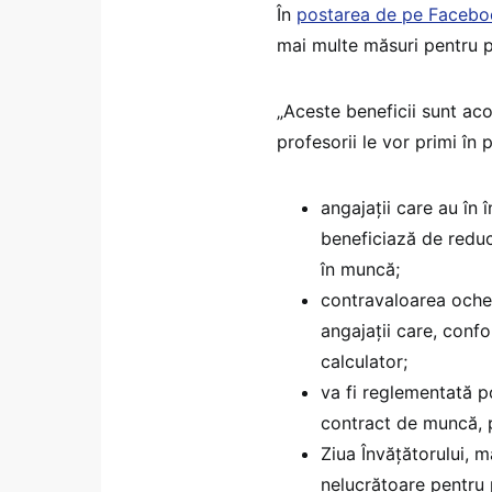
În
postarea de pe Faceb
mai multe măsuri pentru p
„Aceste beneficii sunt aco
profesorii le vor primi în
angajații care au în î
beneficiază de reduc
în muncă;
contravaloarea ochel
angajații care, confo
calculator;
va fi reglementată po
contract de muncă, p
Ziua Învățătorului, ma
nelucrătoare pentru 