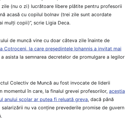
zile (nu o zi) lucrătoare libere plătite pentru profesorii
nă acasă cu copilul bolnav (trei zile sunt acordate
i mulți copii)”, scrie Ligia Deca.
tului de muncă vine cu doar câteva zile înainte de
a Cotroceni, la care președintele Iohannis a invitat mai
 a asista la semnarea decretelor de promulgare a legilor
ctul Colectiv de Muncă au fost invocate de liderii
n momentul în care, la finalul grevei profesorilor,
aceștia
ul anului școlar ar putea fi reluată greva
, dacă până
l salarizării nu va conține prevederile promise de guvern
.