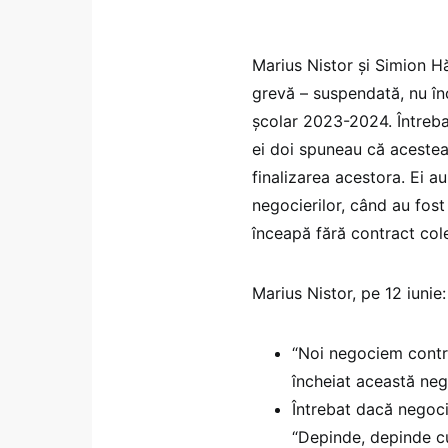
Marius Nistor și Simion 
grevă – suspendată, nu înc
școlar 2023-2024. Întreba
ei doi spuneau că acestea 
finalizarea acestora. Ei a
negocierilor, când au fost
înceapă fără contract col
Marius Nistor, pe 12 iunie
“Noi negociem contra
încheiat această neg
Întrebat dacă negoci
“Depinde, depinde cu