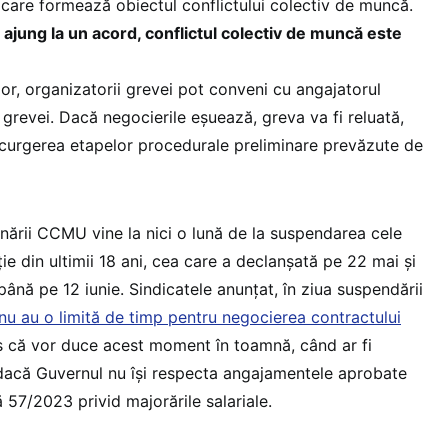
r care formează obiectul conflictului colectiv de muncă.
e ajung la un acord, conflictul colectiv de muncă este
.
or, organizatorii grevei pot conveni cu angajatorul
revei. Dacă negocierile eșuează, greva va fi reluată,
rcurgerea etapelor procedurale preliminare prevăzute de
ării CCMU vine la nici o lună de la suspendarea cele
e din ultimii 18 ani, cea care a declanșată pe 22 mai și
până pe 12 iunie. Sindicatele anunțat, în ziua suspendării
nu au o limită de timp pentru negocierea contractului
es că vor duce acest moment în toamnă, când ar fi
dacă Guvernul nu își respecta angajamentele aprobate
 57/2023 privid majorările salariale.