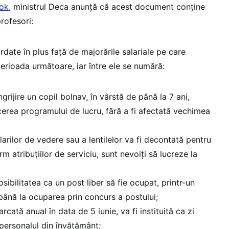
ook
, ministrul Deca anunță că acest document conține
rofesori:
rdate în plus față de majorările salariale pe care
 perioada următoare, iar între ele se numără:
ngrijire un copil bolnav, în vârstă de până la 7 ani,
erea programului de lucru, fără a fi afectată vechimea
arilor de vedere sau a lentilelor va fi decontată pentru
rm atribuțiilor de serviciu, sunt nevoiți să lucreze la
sibilitatea ca un post liber să fie ocupat, printr-un
ână la ocuparea prin concurs a postului;
rcată anual în data de 5 iunie, va fi instituită ca zi
personalul din învățământ;