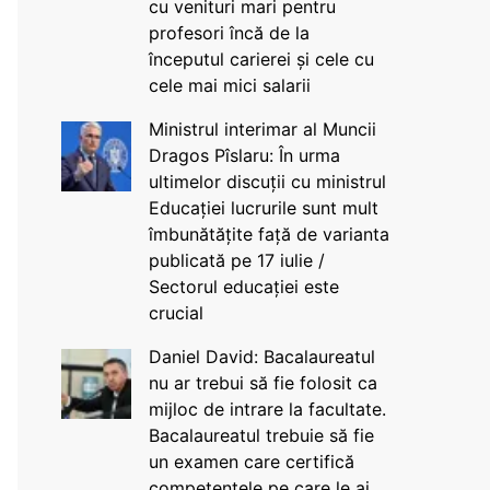
cu venituri mari pentru
profesori încă de la
începutul carierei și cele cu
cele mai mici salarii
Ministrul interimar al Muncii
Dragos Pîslaru: În urma
ultimelor discuții cu ministrul
Educației lucrurile sunt mult
îmbunătățite față de varianta
publicată pe 17 iulie /
Sectorul educației este
crucial
Daniel David: Bacalaureatul
nu ar trebui să fie folosit ca
mijloc de intrare la facultate.
Bacalaureatul trebuie să fie
un examen care certifică
competențele pe care le ai