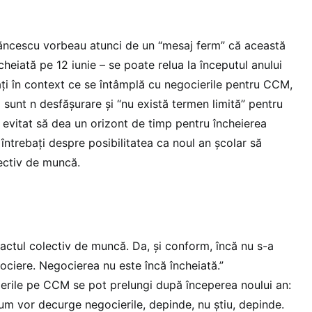
Hăncescu vorbeau atunci de un “mesaj ferm” că această
heiată pe 12 iunie – se poate relua la începutul anului
ți în context ce se întâmplă cu negocierile pentru CCM,
sunt n desfășurare și “nu există termen limită” pentru
u evitat să dea un orizont de timp pentru încheierea
 întrebați despre posibilitatea ca noul an școlar să
ectiv de muncă.
:
ctul colectiv de muncă. Da, și conform, încă nu s-a
ociere. Negocierea nu este încă încheiată.”
erile pe CCM se pot prelungi după începerea noului an:
m vor decurge negocierile, depinde, nu știu, depinde.