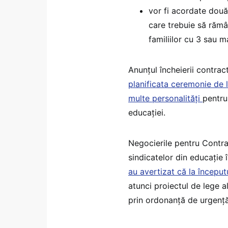
vor fi acordate două 
care trebuie să rămâ
familiilor cu 3 sau ma
Anunțul încheierii contrac
planificata ceremonie de l
multe personalități
pentru
educației.
Negocierile pentru Contra
sindicatelor din educație î
au avertizat că la început
atunci proiectul de lege a
prin ordonanță de urgență