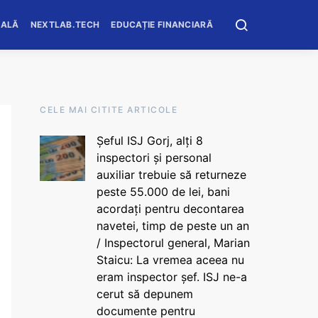
OALĂ
NEXTLAB.TECH
EDUCAȚIE FINANCIARĂ
CELE MAI CITITE ARTICOLE
Șeful ISJ Gorj, alți 8
inspectori și personal
auxiliar trebuie să returneze
peste 55.000 de lei, bani
acordați pentru decontarea
navetei, timp de peste un an
/ Inspectorul general, Marian
Staicu: La vremea aceea nu
eram inspector șef. ISJ ne-a
cerut să depunem
documente pentru