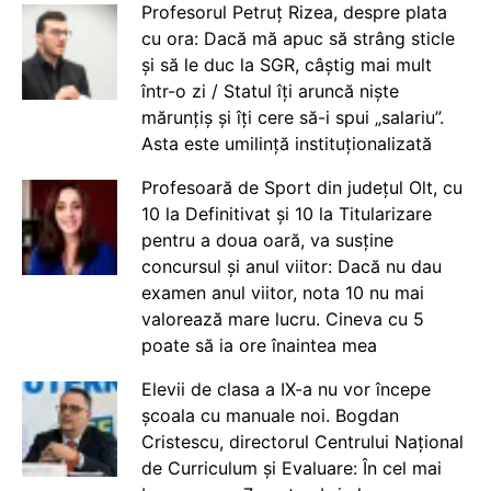
Profesorul Petruț Rizea, despre plata
cu ora: Dacă mă apuc să strâng sticle
și să le duc la SGR, câștig mai mult
într-o zi / Statul îți aruncă niște
mărunțiș și îți cere să-i spui „salariu”.
Asta este umilință instituționalizată
Profesoară de Sport din județul Olt, cu
10 la Definitivat și 10 la Titularizare
pentru a doua oară, va susține
concursul și anul viitor: Dacă nu dau
examen anul viitor, nota 10 nu mai
valorează mare lucru. Cineva cu 5
poate să ia ore înaintea mea
Elevii de clasa a IX-a nu vor începe
școala cu manuale noi. Bogdan
Cristescu, directorul Centrului Național
de Curriculum și Evaluare: În cel mai