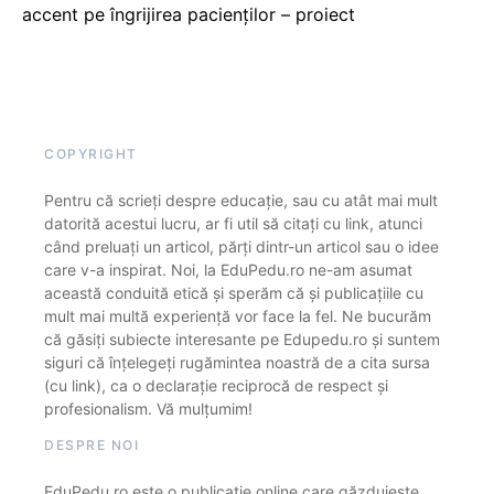
accent pe îngrijirea pacienților – proiect
COPYRIGHT
Pentru că scrieți despre educație, sau cu atât mai mult
datorită acestui lucru, ar fi util să citați cu link, atunci
când preluați un articol, părți dintr-un articol sau o idee
care v-a inspirat. Noi, la EduPedu.ro ne-am asumat
această conduită etică și sperăm că și publicațiile cu
mult mai multă experiență vor face la fel. Ne bucurăm
că găsiți subiecte interesante pe Edupedu.ro și suntem
siguri că înțelegeți rugămintea noastră de a cita sursa
(cu link), ca o declarație reciprocă de respect și
profesionalism. Vă mulțumim!
DESPRE NOI
EduPedu.ro este o publicație online care găzduiește