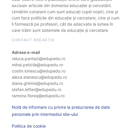
exclusiv articole din domeniul educației și cercetării.
Urmărim constant cum sunt educați copiii noștri, cine și
cum face politicile din educație și cercetare, cine și cum
îi formează pe profesori, cât de adecvate la lumea în
care trăim sunt sistemele de educație și cercetare.
CONTACT REDACȚIE
Adrese e-mail
raluca.pantazi@edupedu.ro
mihai.peticila@edupedu.ro
costin.ionescu@edupedu.ro
alexa.stanescu@edupedu.ro
diana.ghimisi@edupedu.ro
stefan.lefter@edupedu.ro
ramona.florea@edupedu.ro
Notă de informare cu privire la prelucrarea de date
personale prin intermediul site-ului
Politica de cookie