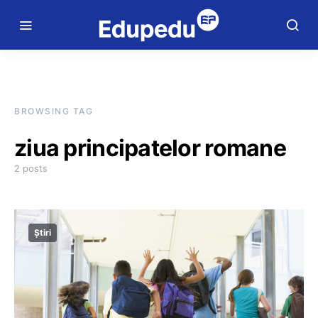
BROWSING TAG
ziua principatelor romane
2 posts
Știri