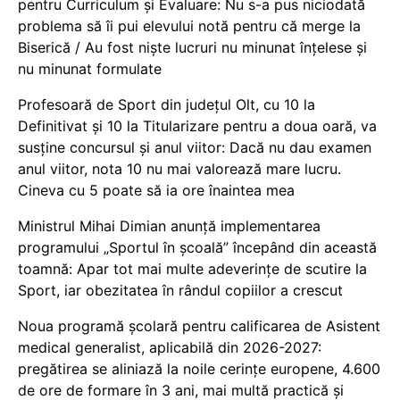
pentru Curriculum și Evaluare: Nu s-a pus niciodată
problema să îi pui elevului notă pentru că merge la
Biserică / Au fost niște lucruri nu minunat înțelese și
nu minunat formulate
Profesoară de Sport din județul Olt, cu 10 la
Definitivat și 10 la Titularizare pentru a doua oară, va
susține concursul și anul viitor: Dacă nu dau examen
anul viitor, nota 10 nu mai valorează mare lucru.
Cineva cu 5 poate să ia ore înaintea mea
Ministrul Mihai Dimian anunță implementarea
programului „Sportul în școală” începând din această
toamnă: Apar tot mai multe adeverințe de scutire la
Sport, iar obezitatea în rândul copiilor a crescut
Noua programă școlară pentru calificarea de Asistent
medical generalist, aplicabilă din 2026-2027:
pregătirea se aliniază la noile cerințe europene, 4.600
de ore de formare în 3 ani, mai multă practică și