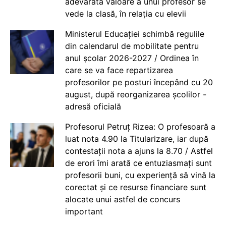
adevărata valoare a unui profesor se
vede la clasă, în relația cu elevii
Ministerul Educației schimbă regulile
din calendarul de mobilitate pentru
anul școlar 2026-2027 / Ordinea în
care se va face repartizarea
profesorilor pe posturi începând cu 20
august, după reorganizarea școlilor -
adresă oficială
Profesorul Petruț Rizea: O profesoară a
luat nota 4.90 la Titularizare, iar după
contestații nota a ajuns la 8.70 / Astfel
de erori îmi arată ce entuziasmați sunt
profesorii buni, cu experiență să vină la
corectat și ce resurse financiare sunt
alocate unui astfel de concurs
important