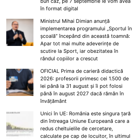
bun caz, pe 7 septembrie le vom avea
în format digital
Ministrul Mihai Dimian anunță
implementarea programului „Sportul în
școală” începând din această toamnă:
Apar tot mai multe adeverințe de
scutire la Sport, iar obezitatea în
rândul copiilor a crescut
OFICIAL Prima de carieră didactică
2026: profesorii primesc cei 1.500 de
lei până la 31 august și îi pot folosi
până în august 2027 dacă rămân în
învățământ
Unici în UE: România este singura țară
din întreaga Uniune Europeană care a
redus cheltuielile de cercetare,
calculate pe cap de locuitor, în ultimul