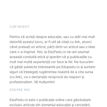
COPYRIGHT
Pentru că scrieți despre educație, sau cu atât mai mult
datorită acestui lucru, ar fi util să citați cu link, atunci
când preluați un articol, părți dintr-un articol sau o idee
care v-a inspirat. Noi, la EduPedu.ro ne-am asumat
această conduită etică și sperăm că și publicațiile cu
mult mai multă experiență vor face la fel. Ne bucurăm
că găsiți subiecte interesante pe Edupedu.ro și suntem
siguri că înțelegeți rugămintea noastră de a cita sursa
(cu link), ca o declarație reciprocă de respect și
profesionalism. Vă mulțumim!
DESPRE NOI
EduPedu.ro este o publicație online care găzduiește
exclusiv articole din domeniul educației și cercetării.