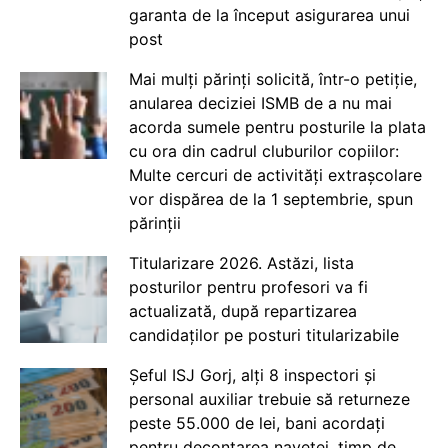
garanta de la început asigurarea unui
post
Mai mulți părinți solicită, într-o petiție,
anularea deciziei ISMB de a nu mai
acorda sumele pentru posturile la plata
cu ora din cadrul cluburilor copiilor:
Multe cercuri de activități extrașcolare
vor dispărea de la 1 septembrie, spun
părinții
Titularizare 2026. Astăzi, lista
posturilor pentru profesori va fi
actualizată, după repartizarea
candidaților pe posturi titularizabile
Șeful ISJ Gorj, alți 8 inspectori și
personal auxiliar trebuie să returneze
peste 55.000 de lei, bani acordați
pentru decontarea navetei, timp de