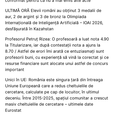
conformat pentru că nu a mai emis alte acte
ULTIMĂ ORĂ Elevii români au obținut 3 medalii de
aur, 2 de argint și 3 de bronz la Olimpiada
Internațională de Inteligență Artificială – IOAI 2026,
desfășurată în Kazahstan
Profesorul Petruț Rizea: O profesoară a luat nota 4.90
la Titularizare, iar după contestații nota a ajuns la
8.70 / Astfel de erori îmi arată ce entuziasmați sunt
profesorii buni, cu experiență să vină la corectat și ce
resurse financiare sunt alocate unui astfel de concurs
important
Unici în UE: România este singura țară din întreaga
Uniune Europeană care a redus cheltuielile de
cercetare, calculate pe cap de locuitor, în ultimul
deceniu. Între 2015-2025, spațiul comunitar a crescut
masiv cheltuielile de cercetare – ultimele date
Eurostat