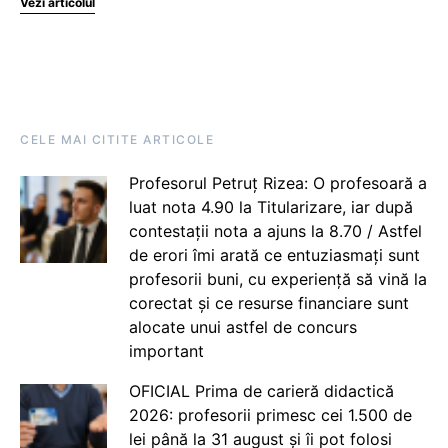
Vezi articolul
CELE MAI CITITE ARTICOLE
Profesorul Petruț Rizea: O profesoară a
luat nota 4.90 la Titularizare, iar după
contestații nota a ajuns la 8.70 / Astfel
de erori îmi arată ce entuziasmați sunt
profesorii buni, cu experiență să vină la
corectat și ce resurse financiare sunt
alocate unui astfel de concurs
important
OFICIAL Prima de carieră didactică
2026: profesorii primesc cei 1.500 de
lei până la 31 august și îi pot folosi