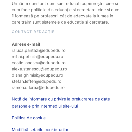
Urmărim constant cum sunt educați copiii noștri, cine și
cum face politicile din educație și cercetare, cine și cum
îi formează pe profesori, cât de adecvate la lumea în
care trăim sunt sistemele de educație și cercetare.
CONTACT REDACȚIE
Adrese e-mail
raluca.pantazi@edupedu.ro
mihai.peticila@edupedu.ro
costin.ionescu@edupedu.ro
alexa.stanescu@edupedu.ro
diana.ghimisi@edupedu.ro
stefan.lefter@edupedu.ro
ramona.florea@edupedu.ro
Notă de informare cu privire la prelucrarea de date
personale prin intermediul site-ului
Politica de cookie
Modifică setarile cookie-urilor