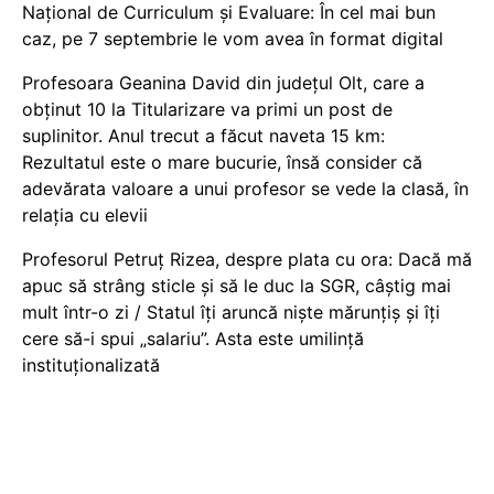
Național de Curriculum și Evaluare: În cel mai bun
caz, pe 7 septembrie le vom avea în format digital
Profesoara Geanina David din județul Olt, care a
obținut 10 la Titularizare va primi un post de
suplinitor. Anul trecut a făcut naveta 15 km:
Rezultatul este o mare bucurie, însă consider că
adevărata valoare a unui profesor se vede la clasă, în
relația cu elevii
Profesorul Petruț Rizea, despre plata cu ora: Dacă mă
apuc să strâng sticle și să le duc la SGR, câștig mai
mult într-o zi / Statul îți aruncă niște mărunțiș și îți
cere să-i spui „salariu”. Asta este umilință
instituționalizată