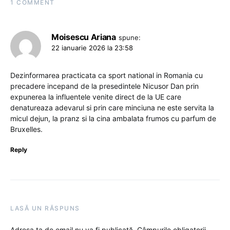
1 COMMENT
Moisescu Ariana
spune:
22 ianuarie 2026 la 23:58
Dezinformarea practicata ca sport national in Romania cu
precadere incepand de la presedintele Nicusor Dan prin
expunerea la influentele venite direct de la UE care
denatureaza adevarul si prin care minciuna ne este servita la
micul dejun, la pranz si la cina ambalata frumos cu parfum de
Bruxelles.
Reply
LASĂ UN RĂSPUNS
Adresa ta de email nu va fi publicată.
Câmpurile obligatorii