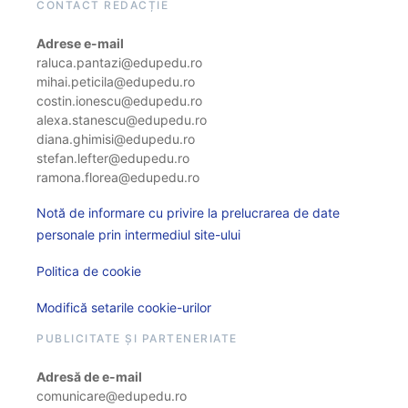
CONTACT REDACȚIE
Adrese e-mail
raluca.pantazi@edupedu.ro
mihai.peticila@edupedu.ro
costin.ionescu@edupedu.ro
alexa.stanescu@edupedu.ro
diana.ghimisi@edupedu.ro
stefan.lefter@edupedu.ro
ramona.florea@edupedu.ro
Notă de informare cu privire la prelucrarea de date
personale prin intermediul site-ului
Politica de cookie
Modifică setarile cookie-urilor
PUBLICITATE ȘI PARTENERIATE
Adresă de e-mail
comunicare@edupedu.ro