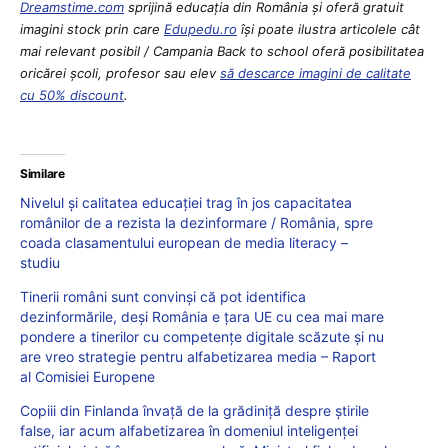
Dreamstime.com
sprijină educaţia din România şi oferă gratuit
imagini stock prin care
Edupedu.ro
îşi poate ilustra articolele cât
mai relevant posibil / Campania Back to school oferă posibilitatea
oricărei școli, profesor sau elev
să descarce imagini de calitate
cu 50% discount
.
Similare
Nivelul și calitatea educației trag în jos capacitatea
românilor de a rezista la dezinformare / România, spre
coada clasamentului european de media literacy –
studiu
Tinerii români sunt convinși că pot identifica
dezinformările, deși România e țara UE cu cea mai mare
pondere a tinerilor cu competențe digitale scăzute și nu
are vreo strategie pentru alfabetizarea media – Raport
al Comisiei Europene
Copiii din Finlanda învață de la grădiniță despre știrile
false, iar acum alfabetizarea în domeniul inteligenței