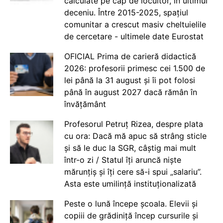
calculate pe cap de locuitor, în ultimul
deceniu. Între 2015-2025, spațiul
comunitar a crescut masiv cheltuielile
de cercetare - ultimele date Eurostat
OFICIAL Prima de carieră didactică
2026: profesorii primesc cei 1.500 de
lei până la 31 august și îi pot folosi
până în august 2027 dacă rămân în
învățământ
Profesorul Petruț Rizea, despre plata
cu ora: Dacă mă apuc să strâng sticle
și să le duc la SGR, câștig mai mult
într-o zi / Statul îți aruncă niște
mărunțiș și îți cere să-i spui „salariu”.
Asta este umilință instituționalizată
Peste o lună începe școala. Elevii și
copiii de grădiniță încep cursurile și