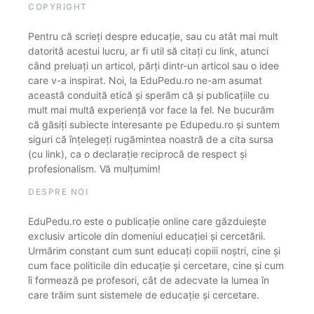
COPYRIGHT
Pentru că scrieți despre educație, sau cu atât mai mult
datorită acestui lucru, ar fi util să citați cu link, atunci
când preluați un articol, părți dintr-un articol sau o idee
care v-a inspirat. Noi, la EduPedu.ro ne-am asumat
această conduită etică și sperăm că și publicațiile cu
mult mai multă experiență vor face la fel. Ne bucurăm
că găsiți subiecte interesante pe Edupedu.ro și suntem
siguri că înțelegeți rugămintea noastră de a cita sursa
(cu link), ca o declarație reciprocă de respect și
profesionalism. Vă mulțumim!
DESPRE NOI
EduPedu.ro este o publicație online care găzduiește
exclusiv articole din domeniul educației și cercetării.
Urmărim constant cum sunt educați copiii noștri, cine și
cum face politicile din educație și cercetare, cine și cum
îi formează pe profesori, cât de adecvate la lumea în
care trăim sunt sistemele de educație și cercetare.