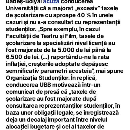
Babeș-Bolyai
acuză
conducerea
Universității că a majorat „excesiv” taxele
de școlarizare cu aproape 40 % în unele
cazuri și nu s-a consultat cu reprezentanții
studenților. „Spre exemplu, în cazul
Facultății de Teatru și Film, taxele de
școlarizare la specializări nivel licență au
fost majorate de la 5.000 de lei până la
6.500 de lei. (…) raportându-ne la rata
inflației, creșterile adoptate depășesc
semnificativ parametri acesteia”, mai spune
Organizația Studenților. În replică,
conducerea UBB motivează într-un
comunicat de presă că „taxele de
școlarizare au fost majorate după
consultarea reprezentanților studenților, în
baza unor obligații legale, se înregistrează
deja un decalaj important între nivelul
alocației bugetare și cel al taxelor de