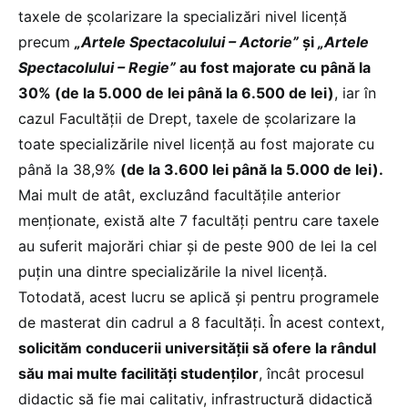
taxele de școlarizare la specializări nivel licență
precum
„Artele Spectacolului – Actorie”
și
„Artele
Spectacolului – Regie”
au fost majorate cu până la
30% (de la 5.000 de lei până la 6.500 de lei)
, iar în
cazul Facultății de Drept, taxele de școlarizare la
toate specializările nivel licență au fost majorate cu
până la 38,9%
(de la 3.600 lei până la 5.000 de lei).
Mai mult de atât, excluzând facultățile anterior
menționate, există alte 7 facultăți pentru care taxele
au suferit majorări chiar și de peste 900 de lei la cel
puțin una dintre specializările la nivel licență.
Totodată, acest lucru se aplică și pentru programele
de masterat din cadrul a 8 facultăți. În acest context,
solicităm conducerii universității să ofere la rândul
său mai multe facilități studenților
, încât procesul
didactic să fie mai calitativ, infrastructură didactică