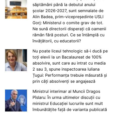
săptămâni până la debutul anului
școlar 2026-2027, sunt semnalate de
Alin Badea, prim-vicepreședinte USLI
Gorj: Ministerul o comite grav de tot.
Ne sună directorii disperați că oamenii
rămân fără posturi. Ce se întâmplă cu
învățătorii, cu educatorii?
Nu poate liceul tehnologic să-i ducă pe
toți elevii la un Bacalaureat de 100%
absolvire, sunt care au intrat cu media
2 sau 3, spune inspectoarea Iuliana
Țugui: Performanța trebuie măsurată și
prin câți absolvenți se angajează
Ministrul interimar al Muncii Dragos
Pîslaru: În urma ultimelor discuții cu
ministrul Educației lucrurile sunt mult
îmbunătățite față de varianta publicată