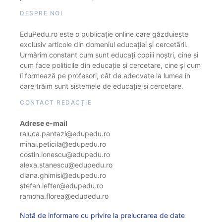
DESPRE NOI
EduPedu.ro este o publicație online care găzduiește
exclusiv articole din domeniul educației și cercetării.
Urmărim constant cum sunt educați copiii noștri, cine și
cum face politicile din educație și cercetare, cine și cum
îi formează pe profesori, cât de adecvate la lumea în
care trăim sunt sistemele de educație și cercetare.
CONTACT REDACȚIE
Adrese e-mail
raluca.pantazi@edupedu.ro
mihai.peticila@edupedu.ro
costin.ionescu@edupedu.ro
alexa.stanescu@edupedu.ro
diana.ghimisi@edupedu.ro
stefan.lefter@edupedu.ro
ramona.florea@edupedu.ro
Notă de informare cu privire la prelucrarea de date