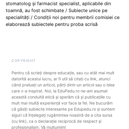
stomatolog și farmacist specialist, aplicabile din
toamnă, au fost schimbate / Subiecte unice pe
specialități / Condiții noi pentru membrii comisiei ce
elaborează subiectele pentru proba scrisă
COPYRIGHT
Pentru că scrieți despre educație, sau cu atât mai mult
datorită acestui lucru, ar fi util să citați cu link, atunci
când preluați un articol, părți dintr-un articol sau o idee
care v-a inspirat. Noi, la EduPedu.ro ne-am asumat
această conduită etică și sperăm că și publicațiile cu
mult mai multă experiență vor face la fel. Ne bucurăm
că găsiți subiecte interesante pe Edupedu.ro și suntem
siguri că înțelegeți rugămintea noastră de a cita sursa
(cu link), ca o declarație reciprocă de respect și
profesionalism. Vă mulțumim!