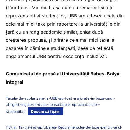
(fără taxe). Mai mult, așa cum au remarcat și alți
reprezentanți ai studenților, UBB are adesea unele din
cele mai mici taxe prin raportare la universitățile din
țară cu un rang academic similar, chiar după
creșterea propusă, și printre cele mai mici taxe la
cazarea în căminele studențești, ceea ce reflectă
angajamentul UBB pentru excelența incluzivă”.
Comunicatul de presă al Universității Babeș-Bolyai
integral
Taxele-de-scolarizare-la-UBB-au-fost-majorate-in-baza-unor-
obligatii-legale-si-dupa-consultarea-reprezentantilor-
Descarcă fișier
studentilor
HS-nr.-12-privind-aprobarea-Regulamentului-de-taxe-pentru-anul-