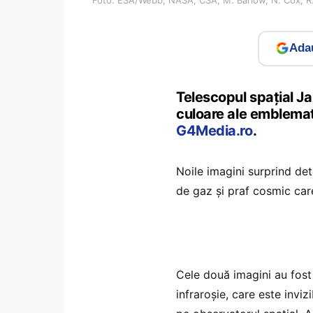
Adau
Telescopul spațial J
culoare ale emblemat
G4Media.ro
.
Noile imagini surprind det
de gaz și praf cosmic car
Cele două imagini au fost 
infraroșie, care este invi