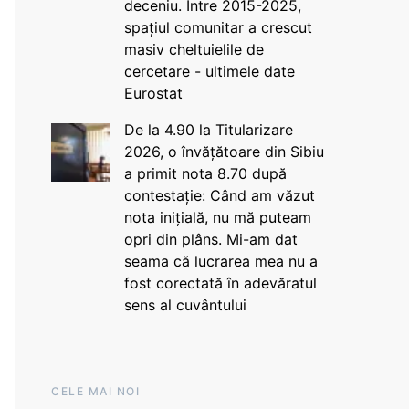
deceniu. Între 2015-2025,
spațiul comunitar a crescut
masiv cheltuielile de
cercetare - ultimele date
Eurostat
De la 4.90 la Titularizare
2026, o învățătoare din Sibiu
a primit nota 8.70 după
contestație: Când am văzut
nota inițială, nu mă puteam
opri din plâns. Mi-am dat
seama că lucrarea mea nu a
fost corectată în adevăratul
sens al cuvântului
CELE MAI NOI