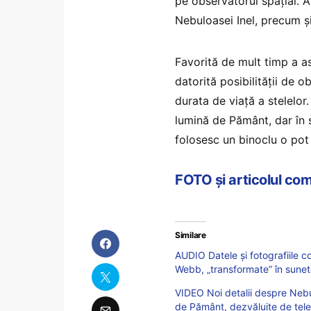
pe observatorul spațial. A
Nebuloasei Inel, precum și
Favorită de mult timp a as
datorită posibilității de o
durata de viață a stelelor.
lumină de Pământ, dar în se
folosesc un binoclu o pot
FOTO și articolul co
Similare
AUDIO Datele și fotografiile c
Webb, „transformate” în sune
VIDEO Noi detalii despre Nebu
de Pământ, dezvăluite de tel