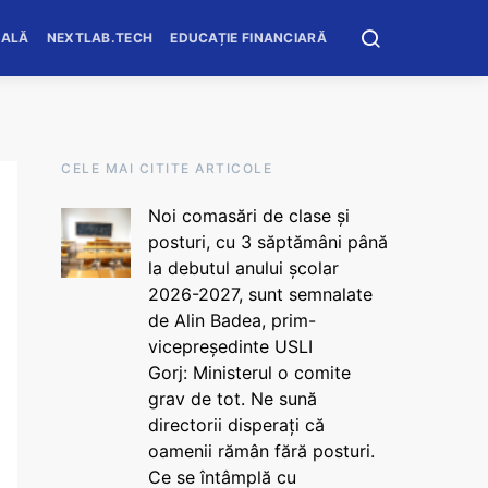
OALĂ
NEXTLAB.TECH
EDUCAȚIE FINANCIARĂ
CELE MAI CITITE ARTICOLE
Noi comasări de clase și
posturi, cu 3 săptămâni până
la debutul anului școlar
2026-2027, sunt semnalate
de Alin Badea, prim-
vicepreședinte USLI
Gorj: Ministerul o comite
grav de tot. Ne sună
directorii disperați că
oamenii rămân fără posturi.
Ce se întâmplă cu