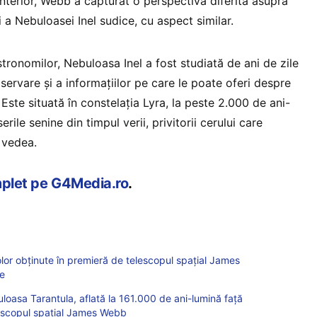
nterior, Webb a capturat o perspectivă diferită asupra
 a Nebuloasei Inel sudice, cu aspect similar.
tronomilor, Nebuloasa Inel a fost studiată de ani de zile
bservare și a informațiilor pe care le poate oferi despre
 Este situată în constelația Lyra, la peste 2.000 de ani-
rile senine din timpul verii, privitorii cerului care
 vedea.
mplet pe G4Media.ro
.
olor obținute în premieră de telescopul spațial James
te
loasa Tarantula, aflată la 161.000 de ani-lumină față
escopul spațial James Webb