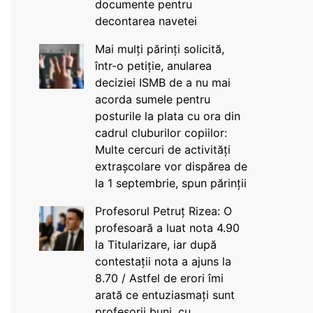
documente pentru
decontarea navetei
Mai mulți părinți solicită,
într-o petiție, anularea
deciziei ISMB de a nu mai
acorda sumele pentru
posturile la plata cu ora din
cadrul cluburilor copiilor:
Multe cercuri de activități
extrașcolare vor dispărea de
la 1 septembrie, spun părinții
Profesorul Petruț Rizea: O
profesoară a luat nota 4.90
la Titularizare, iar după
contestații nota a ajuns la
8.70 / Astfel de erori îmi
arată ce entuziasmați sunt
profesorii buni, cu