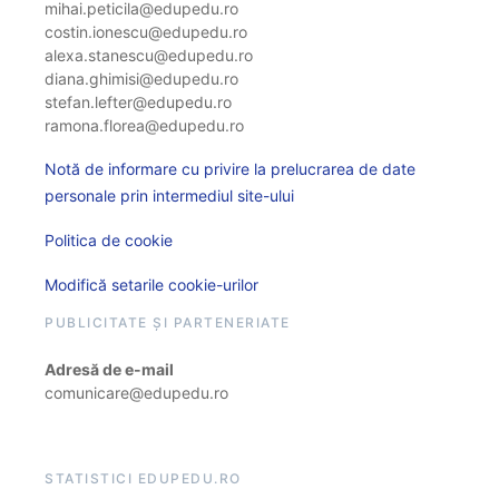
mihai.peticila@edupedu.ro
costin.ionescu@edupedu.ro
alexa.stanescu@edupedu.ro
diana.ghimisi@edupedu.ro
stefan.lefter@edupedu.ro
ramona.florea@edupedu.ro
Notă de informare cu privire la prelucrarea de date
personale prin intermediul site-ului
Politica de cookie
Modifică setarile cookie-urilor
PUBLICITATE ȘI PARTENERIATE
Adresă de e-mail
comunicare@edupedu.ro
STATISTICI EDUPEDU.RO