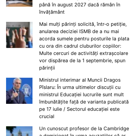
până în august 2027 dacă rămân în
învățământ
Mai mulți părinți solicită, într-o petiție,
anularea deciziei ISMB de a nu mai
acorda sumele pentru posturile la plata
cu ora din cadrul cluburilor copiilor:
Multe cercuri de activități extrașcolare
vor dispărea de la 1 septembrie, spun
părinții
Ministrul interimar al Muncii Dragos
Pîslaru: În urma ultimelor discuții cu
ministrul Educației lucrurile sunt mult
îmbunătățite față de varianta publicată
pe 17 iulie / Sectorul educației este
crucial
Un cunoscut profesor de la Cambridge
a demisionat în urma acuzațiilor că ar