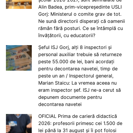
Alin Badea, prim-vicepreședinte USLI
Gorj: Ministerul o comite grav de tot.
Ne sună directorii disperați că oamenii
rămân fără posturi. Ce se întâmplă cu
învățătorii, cu educatorii?
Șeful ISJ Gorj, alți 8 inspectori și
personal auxiliar trebuie să returneze
peste 55.000 de lei, bani acordați
pentru decontarea navetei, timp de
peste un an / Inspectorul general,
Marian Staicu: La vremea aceea nu
eram inspector șef. ISJ ne-a cerut să
depunem documente pentru
decontarea navetei
OFICIAL Prima de carieră didactică
2026: profesorii primesc cei 1.500 de
lei până la 31 august și îi pot folosi