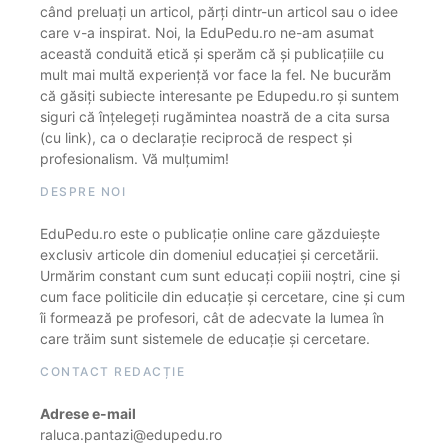
când preluați un articol, părți dintr-un articol sau o idee
care v-a inspirat. Noi, la EduPedu.ro ne-am asumat
această conduită etică și sperăm că și publicațiile cu
mult mai multă experiență vor face la fel. Ne bucurăm
că găsiți subiecte interesante pe Edupedu.ro și suntem
siguri că înțelegeți rugămintea noastră de a cita sursa
(cu link), ca o declarație reciprocă de respect și
profesionalism. Vă mulțumim!
DESPRE NOI
EduPedu.ro este o publicație online care găzduiește
exclusiv articole din domeniul educației și cercetării.
Urmărim constant cum sunt educați copiii noștri, cine și
cum face politicile din educație și cercetare, cine și cum
îi formează pe profesori, cât de adecvate la lumea în
care trăim sunt sistemele de educație și cercetare.
CONTACT REDACȚIE
Adrese e-mail
raluca.pantazi@edupedu.ro