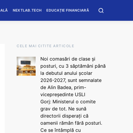
OALĂ
NEXTLAB.TECH
EDUCAȚIE FINANCIARĂ
CELE MAI CITITE ARTICOLE
Noi comasări de clase și
posturi, cu 3 săptămâni până
la debutul anului școlar
2026-2027, sunt semnalate
de Alin Badea, prim-
vicepreședinte USLI
Gorj: Ministerul o comite
grav de tot. Ne sună
directorii disperați că
oamenii rămân fără posturi.
Ce se întâmplă cu