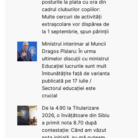
posturile la plata cu ora din
cadrul cluburilor copiilor:
Multe cercuri de activități
extrașcolare vor dispărea de
la 1 septembrie, spun părinții
Ministrul interimar al Muncii
Dragos Pîslaru: În urma
ultimelor discuții cu ministrul
Educației lucrurile sunt mult
îmbunătățite față de varianta
publicată pe 17 iulie /
Sectorul educației este
crucial
De la 4.90 la Titularizare
2026, o învățătoare din Sibiu
a primit nota 8.70 după
contestație: Când am văzut
nota inițială, nu mă puteam