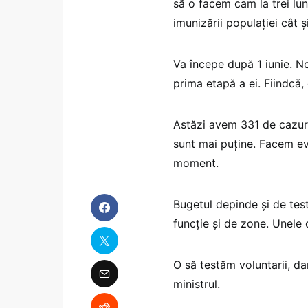
să o facem cam la trei lun
imunizării populației cât ș
Va începe după 1 iunie. N
prima etapă a ei. Fiindc
Astăzi avem 331 de cazuri,
sunt mai puține. Facem ev
moment.
Bugetul depinde și de test
funcție și de zone. Unele 
O să testăm voluntarii, da
ministrul.