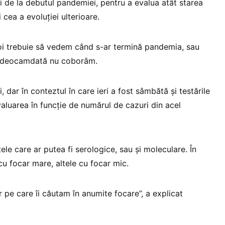
i de la debutul pandemiei, pentru a evalua atât starea
i cea a evoluției ulterioare.
oi trebuie să vedem când s-ar termină pandemia, sau
ă, deocamdată nu coborâm.
 dar în conteztul în care ieri a fost sâmbătă și testările
aluarea în funcție de numărul de cazuri din acel
ele care ar putea fi serologice, sau și moleculare. În
cu focar mare, altele cu focar mic.
r pe care îi căutam în anumite focare”, a explicat