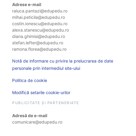
Adrese e-mail
raluca.pantazi@edupedu.ro
mihai.peticila@edupedu.ro
costin.ionescu@edupedu.ro
alexa.stanescu@edupedu.ro
diana.ghimisi@edupedu.ro
stefan.lefter@edupedu.ro
ramona.florea@edupedu.ro
Notă de informare cu privire la prelucrarea de date
personale prin intermediul site-ului
Politica de cookie
Modifică setarile cookie-urilor
PUBLICITATE ȘI PARTENERIATE
Adresă de e-mail
comunicare@edupedu.ro