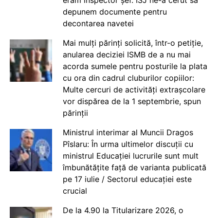
eram inspector șef. ISJ ne-a cerut să
depunem documente pentru
decontarea navetei
Mai mulți părinți solicită, într-o petiție,
anularea deciziei ISMB de a nu mai
acorda sumele pentru posturile la plata
cu ora din cadrul cluburilor copiilor:
Multe cercuri de activități extrașcolare
vor dispărea de la 1 septembrie, spun
părinții
Ministrul interimar al Muncii Dragos
Pîslaru: În urma ultimelor discuții cu
ministrul Educației lucrurile sunt mult
îmbunătățite față de varianta publicată
pe 17 iulie / Sectorul educației este
crucial
De la 4.90 la Titularizare 2026, o