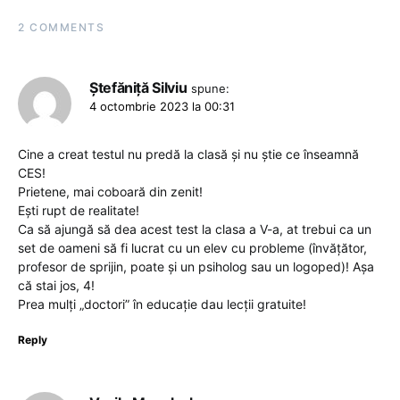
2 COMMENTS
Ștefăniță Silviu
spune:
4 octombrie 2023 la 00:31
Cine a creat testul nu predă la clasă și nu știe ce înseamnă
CES!
Prietene, mai coboară din zenit!
Ești rupt de realitate!
Ca să ajungă să dea acest test la clasa a V-a, at trebui ca un
set de oameni să fi lucrat cu un elev cu probleme (învățător,
profesor de sprijin, poate şi un psiholog sau un logoped)! Așa
că stai jos, 4!
Prea mulți „doctori” în educație dau lecții gratuite!
Reply