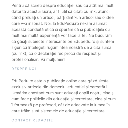
Pentru că scrieți despre educație, sau cu atât mai mult
datorită acestui lucru, ar fi util să citați cu link, atunci
când preluați un articol, părți dintr-un articol sau o idee
care v-a inspirat. Noi, la EduPedu.ro ne-am asumat
această conduită etică și sperăm că și publicațiile cu
mult mai multă experiență vor face la fel. Ne bucurăm
că găsiți subiecte interesante pe Edupedu.ro și suntem
siguri că înțelegeți rugămintea noastră de a cita sursa
(cu link), ca o declarație reciprocă de respect și
profesionalism. Vă mulțumim!
DESPRE NOI
EduPedu.ro este o publicație online care găzduiește
exclusiv articole din domeniul educației și cercetării.
Urmărim constant cum sunt educați copiii noștri, cine și
cum face politicile din educație și cercetare, cine și cum
îi formează pe profesori, cât de adecvate la lumea în
care trăim sunt sistemele de educație și cercetare.
CONTACT REDACȚIE