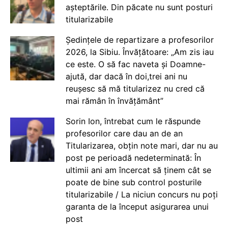
așteptările. Din păcate nu sunt posturi
titularizabile
Ședințele de repartizare a profesorilor
2026, la Sibiu. Învățătoare: „Am zis iau
ce este. O să fac naveta și Doamne-
ajută, dar dacă în doi,trei ani nu
reușesc să mă titularizez nu cred că
mai rămân în învățământ”
Sorin Ion, întrebat cum le răspunde
profesorilor care dau an de an
Titularizarea, obțin note mari, dar nu au
post pe perioadă nedeterminată: În
ultimii ani am încercat să ținem cât se
poate de bine sub control posturile
titularizabile / La niciun concurs nu poți
garanta de la început asigurarea unui
post