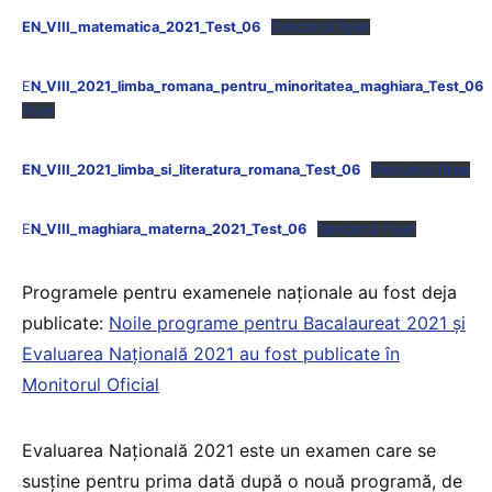
EN_VIII_matematica_2021_Test_06
Descarcă fișier
E
N_VIII_2021_limba_romana_pentru_minoritatea_maghiara_Test_06
fișier
EN_VIII_2021_limba_si_literatura_romana_Test_06
Descarcă fișier
E
N_VIII_maghiara_materna_2021_Test_06
Descarcă fișier
Programele pentru examenele naționale au fost deja
publicate:
Noile programe pentru Bacalaureat 2021 și
Evaluarea Națională 2021 au fost publicate în
Monitorul Oficial
Evaluarea Națională 2021 este un examen care se
susține pentru prima dată după o nouă programă, de