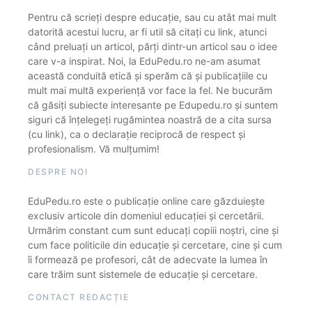
Pentru că scrieți despre educație, sau cu atât mai mult
datorită acestui lucru, ar fi util să citați cu link, atunci
când preluați un articol, părți dintr-un articol sau o idee
care v-a inspirat. Noi, la EduPedu.ro ne-am asumat
această conduită etică și sperăm că și publicațiile cu
mult mai multă experiență vor face la fel. Ne bucurăm
că găsiți subiecte interesante pe Edupedu.ro și suntem
siguri că înțelegeți rugămintea noastră de a cita sursa
(cu link), ca o declarație reciprocă de respect și
profesionalism. Vă mulțumim!
DESPRE NOI
EduPedu.ro este o publicație online care găzduiește
exclusiv articole din domeniul educației și cercetării.
Urmărim constant cum sunt educați copiii noștri, cine și
cum face politicile din educație și cercetare, cine și cum
îi formează pe profesori, cât de adecvate la lumea în
care trăim sunt sistemele de educație și cercetare.
CONTACT REDACȚIE