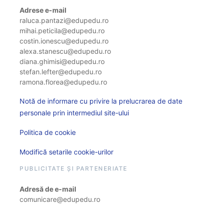
Adrese e-mail
raluca.pantazi@edupedu.ro
mihai.peticila@edupedu.ro
costin.ionescu@edupedu.ro
alexa.stanescu@edupedu.ro
diana.ghimisi@edupedu.ro
stefan.lefter@edupedu.ro
ramona.florea@edupedu.ro
Notă de informare cu privire la prelucrarea de date
personale prin intermediul site-ului
Politica de cookie
Modifică setarile cookie-urilor
PUBLICITATE ȘI PARTENERIATE
Adresă de e-mail
comunicare@edupedu.ro