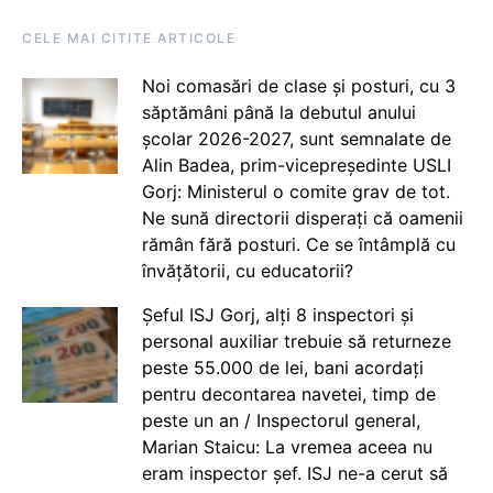
CELE MAI CITITE ARTICOLE
Noi comasări de clase și posturi, cu 3
săptămâni până la debutul anului
școlar 2026-2027, sunt semnalate de
Alin Badea, prim-vicepreședinte USLI
Gorj: Ministerul o comite grav de tot.
Ne sună directorii disperați că oamenii
rămân fără posturi. Ce se întâmplă cu
învățătorii, cu educatorii?
Șeful ISJ Gorj, alți 8 inspectori și
personal auxiliar trebuie să returneze
peste 55.000 de lei, bani acordați
pentru decontarea navetei, timp de
peste un an / Inspectorul general,
Marian Staicu: La vremea aceea nu
eram inspector șef. ISJ ne-a cerut să