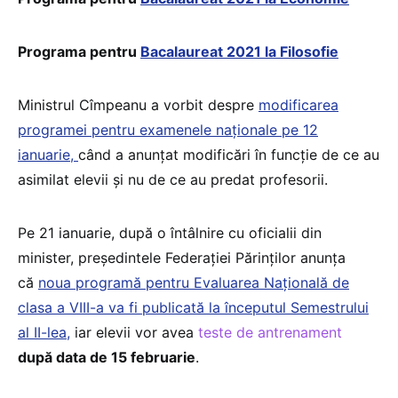
Programa pentru
Bacalaureat 2021 la Filosofie
Ministrul Cîmpeanu a vorbit despre
modificarea
programei pentru examenele naționale pe 12
ianuarie,
când a anunțat modificări în funcție de ce au
asimilat elevii și nu de ce au predat profesorii.
Pe 21 ianuarie, după o întâlnire cu oficialii din
minister, președintele Federației Părinților anunța
că
noua programă pentru Evaluarea Națională de
clasa a VIII-a va fi publicată la începutul Semestrului
al II-lea,
iar elevii vor avea
teste de antrenament
după data de 15 februarie
.