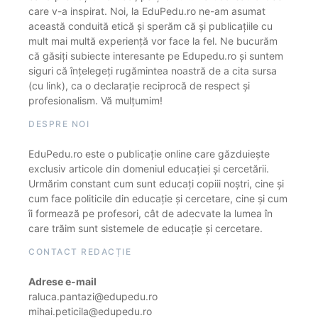
care v-a inspirat. Noi, la EduPedu.ro ne-am asumat
această conduită etică și sperăm că și publicațiile cu
mult mai multă experiență vor face la fel. Ne bucurăm
că găsiți subiecte interesante pe Edupedu.ro și suntem
siguri că înțelegeți rugămintea noastră de a cita sursa
(cu link), ca o declarație reciprocă de respect și
profesionalism. Vă mulțumim!
DESPRE NOI
EduPedu.ro este o publicație online care găzduiește
exclusiv articole din domeniul educației și cercetării.
Urmărim constant cum sunt educați copiii noștri, cine și
cum face politicile din educație și cercetare, cine și cum
îi formează pe profesori, cât de adecvate la lumea în
care trăim sunt sistemele de educație și cercetare.
CONTACT REDACȚIE
Adrese e-mail
raluca.pantazi@edupedu.ro
mihai.peticila@edupedu.ro