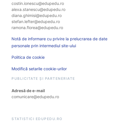
costin.ionescu@edupedu.ro
alexa.stanescu@edupedu.ro
diana.ghimisi@edupedu.ro
stefan.lefter@edupedu.ro
ramona.florea@edupedu.ro
Notă de informare cu privire la prelucrarea de date
personale prin intermediul site-ului
Politica de cookie
Modifică setarile cookie-urilor
PUBLICITATE ȘI PARTENERIATE
Adresă de e-mail
comunicare@edupedu.ro
STATISTICI EDUPEDU.RO