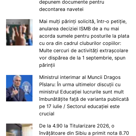
depunem documente pentru
decontarea navetei
Mai mulți părinți solicită, într-o petiție,
anularea deciziei ISMB de a nu mai
acorda sumele pentru posturile la plata
cu ora din cadrul cluburilor copiilor:
Multe cercuri de activități extrașcolare
vor dispărea de la 1 septembrie, spun
părinții
Ministrul interimar al Muncii Dragos
Pîslaru: În urma ultimelor discuții cu
ministrul Educației lucrurile sunt mult
îmbunătățite față de varianta publicată
pe 17 iulie / Sectorul educației este
crucial
De la 4.90 la Titularizare 2026, o
învățătoare din Sibiu a primit nota 8.70