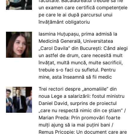
facultate. Bacalaureatul trebuie să fie
un examen care certifică competențele
pe care le ai după parcursul unui
învățământ obligatoriu
Iasmina Huțupașu, prima admisă la
Medicină Generală, Universitatea
„Carol Davila” din București: Când alegi
un astfel de drum, care necesită mult
învățat, multă muncă, multe sacrificii,
trebuie s-o faci cu sufletul. Pentru
mine, asta înseamnă să fii medic
Trei rectori despre „anomaliile” din
noua Lege a salarizării: fostul ministru
Daniel David, surprins de proiectul
„care nu respectă nimic din ce știam” /
Marian Preda: Prin promovări foarte
mulți ajung să ia mai puțini bani /
Remus Pricopie: Un document care are