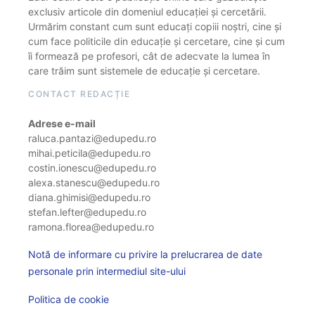
exclusiv articole din domeniul educației și cercetării.
Urmărim constant cum sunt educați copiii noștri, cine și
cum face politicile din educație și cercetare, cine și cum
îi formează pe profesori, cât de adecvate la lumea în
care trăim sunt sistemele de educație și cercetare.
CONTACT REDACȚIE
Adrese e-mail
raluca.pantazi@edupedu.ro
mihai.peticila@edupedu.ro
costin.ionescu@edupedu.ro
alexa.stanescu@edupedu.ro
diana.ghimisi@edupedu.ro
stefan.lefter@edupedu.ro
ramona.florea@edupedu.ro
Notă de informare cu privire la prelucrarea de date
personale prin intermediul site-ului
Politica de cookie