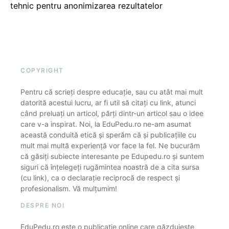
tehnic pentru anonimizarea rezultatelor
COPYRIGHT
Pentru că scrieți despre educație, sau cu atât mai mult
datorită acestui lucru, ar fi util să citați cu link, atunci
când preluați un articol, părți dintr-un articol sau o idee
care v-a inspirat. Noi, la EduPedu.ro ne-am asumat
această conduită etică și sperăm că și publicațiile cu
mult mai multă experiență vor face la fel. Ne bucurăm
că găsiți subiecte interesante pe Edupedu.ro și suntem
siguri că înțelegeți rugămintea noastră de a cita sursa
(cu link), ca o declarație reciprocă de respect și
profesionalism. Vă mulțumim!
DESPRE NOI
EduPedu.ro este o publicație online care găzduiește