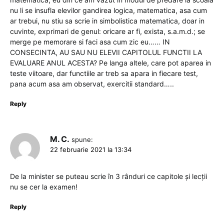
nu li se insufla elevilor gandirea logica, matematica, asa cum
ar trebui, nu stiu sa scrie in simbolistica matematica, doar in
cuvinte, exprimari de genul: oricare ar fi, exista, s.a.m.d.; se
merge pe memorare si faci asa cum zic eu…… IN
CONSECINTA, AU SAU NU ELEVII CAPITOLUL FUNCTII LA
EVALUARE ANUL ACESTA? Pe langa altele, care pot aparea in
teste viitoare, dar functiile ar treb sa apara in fiecare test,
pana acum asa am observat, exercitii standard…..
Reply
M. C.
spune:
22 februarie 2021 la 13:34
De la minister se puteau scrie în 3 rânduri ce capitole și lecții
nu se cer la examen!
Reply