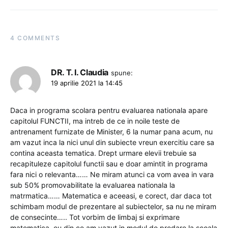
4 COMMENTS
DR. T. I. Claudia
spune:
19 aprilie 2021 la 14:45
Daca in programa scolara pentru evaluarea nationala apare
capitolul FUNCTII, ma intreb de ce in noile teste de
antrenament furnizate de Minister, 6 la numar pana acum, nu
am vazut inca la nici unul din subiecte vreun exercitiu care sa
contina aceasta tematica. Drept urmare elevii trebuie sa
recapituleze capitolul functii sau e doar amintit in programa
fara nici o relevanta…… Ne miram atunci ca vom avea in vara
sub 50% promovabilitate la evaluarea nationala la
matrmatica…… Matematica e aceeasi, e corect, dar daca tot
schimbam modul de prezentare al subiectelor, sa nu ne miram
de consecinte….. Tot vorbim de limbaj si exprimare
matematica, eu din ce am vazut in modul de predare la scoala