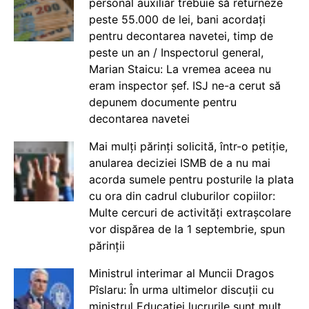
personal auxiliar trebuie să returneze
peste 55.000 de lei, bani acordați
pentru decontarea navetei, timp de
peste un an / Inspectorul general,
Marian Staicu: La vremea aceea nu
eram inspector șef. ISJ ne-a cerut să
depunem documente pentru
decontarea navetei
Mai mulți părinți solicită, într-o petiție,
anularea deciziei ISMB de a nu mai
acorda sumele pentru posturile la plata
cu ora din cadrul cluburilor copiilor:
Multe cercuri de activități extrașcolare
vor dispărea de la 1 septembrie, spun
părinții
Ministrul interimar al Muncii Dragos
Pîslaru: În urma ultimelor discuții cu
ministrul Educației lucrurile sunt mult