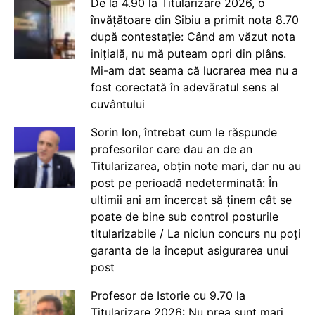
De la 4.90 la Titularizare 2026, o
învățătoare din Sibiu a primit nota 8.70
după contestație: Când am văzut nota
inițială, nu mă puteam opri din plâns.
Mi-am dat seama că lucrarea mea nu a
fost corectată în adevăratul sens al
cuvântului
Sorin Ion, întrebat cum le răspunde
profesorilor care dau an de an
Titularizarea, obțin note mari, dar nu au
post pe perioadă nedeterminată: În
ultimii ani am încercat să ținem cât se
poate de bine sub control posturile
titularizabile / La niciun concurs nu poți
garanta de la început asigurarea unui
post
Profesor de Istorie cu 9.70 la
Titularizare 2026: Nu prea sunt mari