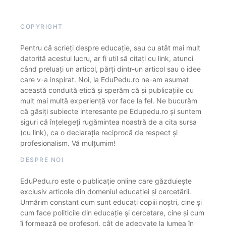
COPYRIGHT
Pentru că scrieți despre educație, sau cu atât mai mult
datorită acestui lucru, ar fi util să citați cu link, atunci
când preluați un articol, părți dintr-un articol sau o idee
care v-a inspirat. Noi, la EduPedu.ro ne-am asumat
această conduită etică și sperăm că și publicațiile cu
mult mai multă experiență vor face la fel. Ne bucurăm
că găsiți subiecte interesante pe Edupedu.ro și suntem
siguri că înțelegeți rugămintea noastră de a cita sursa
(cu link), ca o declarație reciprocă de respect și
profesionalism. Vă mulțumim!
DESPRE NOI
EduPedu.ro este o publicație online care găzduiește
exclusiv articole din domeniul educației și cercetării.
Urmărim constant cum sunt educați copiii noștri, cine și
cum face politicile din educație și cercetare, cine și cum
îi formează pe profesori, cât de adecvate la lumea în