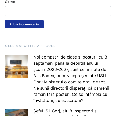
Sit web
CELE MAI CITITE ARTICOLE
Noi comasări de clase și posturi, cu 3
săptămâni până la debutul anului
școlar 2026-2027, sunt semnalate de
Alin Badea, prim-vicepreședinte USLI
Gorj: Ministerul o comite grav de tot.
Ne sună directorii disperați că oamenii
rămân fără posturi. Ce se întâmplă cu
învățătorii, cu educatorii?
Șeful ISJ Gorj, alți 8 inspectori și