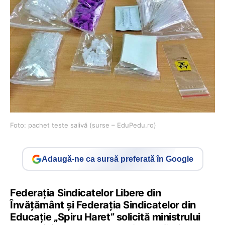
Foto: pachet teste salivă (surse – EduPedu.ro)
Adaugă-ne ca sursă preferată în Google
Federația Sindicatelor Libere din
Învățământ și Federația Sindicatelor din
Educație „Spiru Haret” solicită ministrului