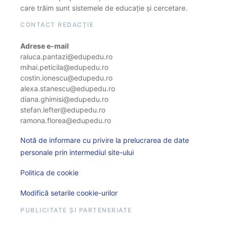
care trăim sunt sistemele de educație și cercetare.
CONTACT REDACȚIE
Adrese e-mail
raluca.pantazi@edupedu.ro
mihai.peticila@edupedu.ro
costin.ionescu@edupedu.ro
alexa.stanescu@edupedu.ro
diana.ghimisi@edupedu.ro
stefan.lefter@edupedu.ro
ramona.florea@edupedu.ro
Notă de informare cu privire la prelucrarea de date
personale prin intermediul site-ului
Politica de cookie
Modifică setarile cookie-urilor
PUBLICITATE ȘI PARTENERIATE