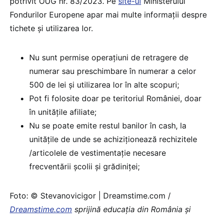
potrivit OUG nr. 83/2023. Pe
site-ul
Ministerului
Fondurilor Europene apar mai multe informații despre
tichete și utilizarea lor.
Nu sunt permise operațiuni de retragere de
numerar sau preschimbare în numerar a celor
500 de lei și utilizarea lor în alte scopuri;
Pot fi folosite doar pe teritoriul României, doar
în unitățile afiliate;
Nu se poate emite restul banilor în cash, la
unitățile de unde se achiziționează rechizitele
/articolele de vestimentație necesare
frecventării școlii și grădiniței;
Foto: © Stevanovicigor | Dreamstime.com /
Dreamstime.com
sprijină educaţia din România şi