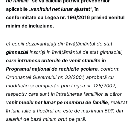
de familie”
se va calcula potrivit prevederilor
aplicabile
„venitului net lunar ajustat”
, în
conformitate cu Legea nr. 196/2016 privind venitul
minim de incluziune.
c) copiii dezavantajaţi din învăţământul de stat
gimnazial
înscrişi în învăţământul de stat gimnazial,
care întrunesc criteriile de venit stabilite în
Programul naţional de rechizite şcolare
, conform
Ordonanţei Guvernului nr. 33/2001, aprobată cu
modificări şi completări prin Legea nr. 126/2002,
respectiv care sunt în întreţinerea familiilor al căror
v
enit mediu net lunar pe membru de familie
, realizat
în luna iulie a fiecărui an, este de maximum 50% din
salariul de bază minim brut pe ţară.