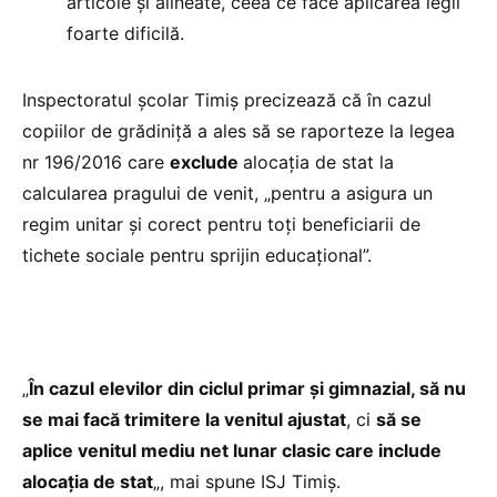
articole și alineate, ceea ce face aplicarea legii
foarte dificilă.
Inspectoratul școlar Timiș precizează că în cazul
copiilor de grădiniță a ales să se raporteze la legea
nr 196/2016 care
exclude
alocația de stat la
calcularea pragului de venit, „pentru a asigura un
regim unitar și corect pentru toți beneficiarii de
tichete sociale pentru sprijin educațional”.
„
În cazul elevilor din ciclul primar și gimnazial, să nu
se mai facă trimitere la venitul ajustat
, ci
să se
aplice venitul mediu net lunar clasic care include
alocația de stat
„, mai spune ISJ Timiș.