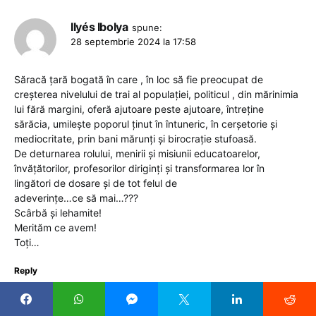
Ilyés Ibolya
spune:
28 septembrie 2024 la 17:58
Săracă țară bogată în care , în loc să fie preocupat de
creşterea nivelului de trai al populației, politicul , din mărinimia
lui fără margini, oferă ajutoare peste ajutoare, întreține
sărăcia, umileşte poporul ținut în întuneric, în cerşetorie şi
mediocritate, prin bani mărunți şi birocrație stufoasă.
De deturnarea rolului, menirii şi misiunii educatoarelor,
învățătorilor, profesorilor diriginți şi transformarea lor în
lingători de dosare şi de tot felul de
adeverințe…ce să mai…???
Scârbă şi lehamite!
Merităm ce avem!
Toți…
Reply