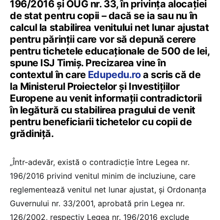
196/2016 și OUG nr. 33, în privința alocației
de stat pentru copii – dacă se ia sau nu în
calcul la stabilirea venitului net lunar ajustat
pentru părinții care vor să depună cerere
pentru tichetele educaționale de 500 de lei,
spune ISJ Timiș. Precizarea vine în
contextul în care
Edupedu.ro
a scris că de
la Ministerul Proiectelor și Investițiilor
Europene au venit informații contradictorii
în legătură cu stabilirea pragului de venit
pentru beneficiarii tichetelor cu copii de
grădiniță.
„Într-adevăr, există o contradicție între Legea nr.
196/2016 privind venitul minim de incluziune, care
reglementează venitul net lunar ajustat, și Ordonanța
Guvernului nr. 33/2001, aprobată prin Legea nr.
126/2002, respectiv Legea nr. 196/2016 exclude