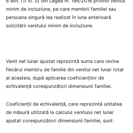
6 alin. (1) lit. o) din Legea nr. 196/2016 privind venitul
minim de incluziune, pe care membrii familiei sau
persoana singură lea realizat în luna anterioară
solicitării venitului minim de incluziune.
Venit net lunar ajustat reprezintă suma care revine
fiecărui membru de familie din venitul net lunar total
al acesteia, după aplicarea coeficienților de
echivalență corespunzători dimensiunii familiei.
Coeficienții de echivalență, care reprezintă unitatea
de măsură utilizată la calculul venitului net lunar
ajustat corespunzători dimensiunii familiei, sunt: