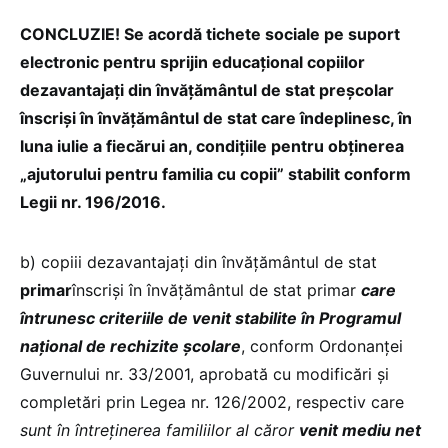
CONCLUZIE! Se acordă tichete sociale pe suport
electronic pentru sprijin educaţional copiilor
dezavantajaţi din învăţământul de stat
preșcolar
înscriși în învăţământul de stat care îndeplinesc, în
luna iulie a fiecărui an,
condiţiile pentru obținerea
„ajutorului pentru familia cu copii” stabilit conform
Legii nr. 196/2016.
b) copiii dezavantajaţi din învăţământul de stat
primar
înscrişi în învăţământul de stat primar
care
întrunesc
criteriile de venit stabilite în Programul
naţional de rechizite şcolare
, conform Ordonanţei
Guvernului nr. 33/2001, aprobată cu modificări şi
completări prin Legea nr. 126/2002, respectiv care
sunt în întreţinerea familiilor al căror
venit mediu net