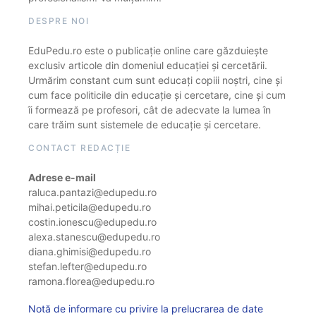
DESPRE NOI
EduPedu.ro este o publicație online care găzduiește
exclusiv articole din domeniul educației și cercetării.
Urmărim constant cum sunt educați copiii noștri, cine și
cum face politicile din educație și cercetare, cine și cum
îi formează pe profesori, cât de adecvate la lumea în
care trăim sunt sistemele de educație și cercetare.
CONTACT REDACȚIE
Adrese e-mail
raluca.pantazi@edupedu.ro
mihai.peticila@edupedu.ro
costin.ionescu@edupedu.ro
alexa.stanescu@edupedu.ro
diana.ghimisi@edupedu.ro
stefan.lefter@edupedu.ro
ramona.florea@edupedu.ro
Notă de informare cu privire la prelucrarea de date