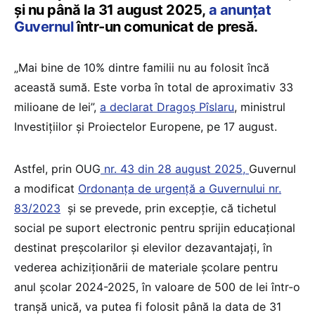
și nu până la 31 august 2025,
a anunțat
Guvernul
într-un comunicat de presă.
„Mai bine de 10% dintre familii nu au folosit încă
această sumă. Este vorba în total de aproximativ 33
milioane de lei”,
a declarat Dragoș Pîslaru
, ministrul
Investițiilor și Proiectelor Europene, pe 17 august.
Astfel, prin OUG
nr. 43 din 28 august 2025,
Guvernul
a modificat
Ordonanța de urgență a Guvernului nr.
83/2023
și se prevede, prin excepție, că tichetul
social pe suport electronic pentru sprijin educațional
destinat preșcolarilor și elevilor dezavantajați, în
vederea achiziționării de materiale școlare pentru
anul școlar 2024-2025, în valoare de 500 de lei într-o
tranșă unică, va putea fi folosit până la data de 31