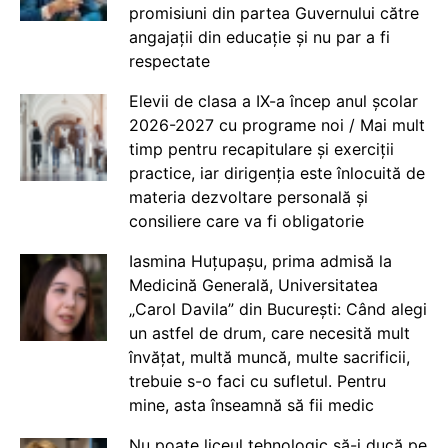
promisiuni din partea Guvernului către
angajații din educație și nu par a fi
respectate
Elevii de clasa a IX-a încep anul școlar
2026-2027 cu programe noi / Mai mult
timp pentru recapitulare și exerciții
practice, iar dirigenția este înlocuită de
materia dezvoltare personală și
consiliere care va fi obligatorie
Iasmina Huțupașu, prima admisă la
Medicină Generală, Universitatea
„Carol Davila” din București: Când alegi
un astfel de drum, care necesită mult
învățat, multă muncă, multe sacrificii,
trebuie s-o faci cu sufletul. Pentru
mine, asta înseamnă să fii medic
Nu poate liceul tehnologic să-i ducă pe