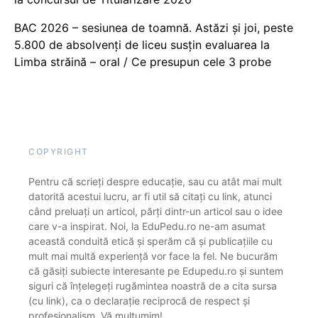
BAC 2026 – sesiunea de toamnă. Astăzi și joi, peste
5.800 de absolvenți de liceu susțin evaluarea la
Limba străină – oral / Ce presupun cele 3 probe
COPYRIGHT
Pentru că scrieți despre educație, sau cu atât mai mult
datorită acestui lucru, ar fi util să citați cu link, atunci
când preluați un articol, părți dintr-un articol sau o idee
care v-a inspirat. Noi, la EduPedu.ro ne-am asumat
această conduită etică și sperăm că și publicațiile cu
mult mai multă experiență vor face la fel. Ne bucurăm
că găsiți subiecte interesante pe Edupedu.ro și suntem
siguri că înțelegeți rugămintea noastră de a cita sursa
(cu link), ca o declarație reciprocă de respect și
profesionalism. Vă mulțumim!