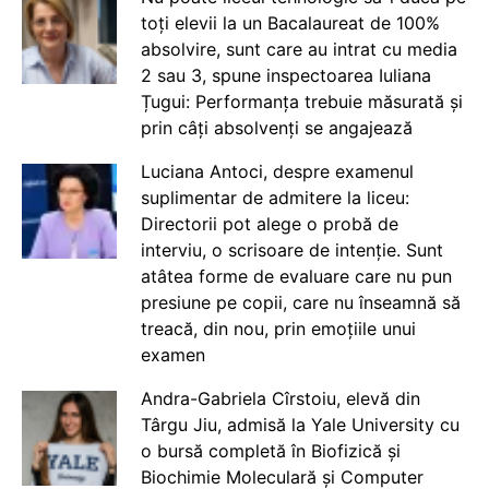
toți elevii la un Bacalaureat de 100%
absolvire, sunt care au intrat cu media
2 sau 3, spune inspectoarea Iuliana
Țugui: Performanța trebuie măsurată și
prin câți absolvenți se angajează
Luciana Antoci, despre examenul
suplimentar de admitere la liceu:
Directorii pot alege o probă de
interviu, o scrisoare de intenție. Sunt
atâtea forme de evaluare care nu pun
presiune pe copii, care nu înseamnă să
treacă, din nou, prin emoțiile unui
examen
Andra-Gabriela Cîrstoiu, elevă din
Târgu Jiu, admisă la Yale University cu
o bursă completă în Biofizică și
Biochimie Moleculară și Computer