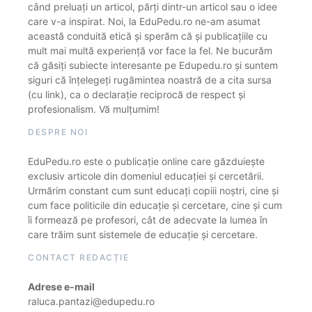
când preluați un articol, părți dintr-un articol sau o idee
care v-a inspirat. Noi, la EduPedu.ro ne-am asumat
această conduită etică și sperăm că și publicațiile cu
mult mai multă experiență vor face la fel. Ne bucurăm
că găsiți subiecte interesante pe Edupedu.ro și suntem
siguri că înțelegeți rugămintea noastră de a cita sursa
(cu link), ca o declarație reciprocă de respect și
profesionalism. Vă mulțumim!
DESPRE NOI
EduPedu.ro este o publicație online care găzduiește
exclusiv articole din domeniul educației și cercetării.
Urmărim constant cum sunt educați copiii noștri, cine și
cum face politicile din educație și cercetare, cine și cum
îi formează pe profesori, cât de adecvate la lumea în
care trăim sunt sistemele de educație și cercetare.
CONTACT REDACȚIE
Adrese e-mail
raluca.pantazi@edupedu.ro