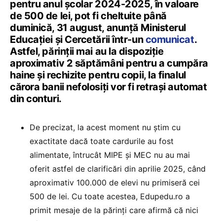
pentru anul școlar 2024-2025, în valoare
de 500 de lei, pot fi cheltuite până
duminică, 31 august, anunță Ministerul
Educației și Cercetării într-un
comunicat
.
Astfel, părinții mai au la dispoziție
aproximativ 2 săptămâni pentru a cumpăra
haine și rechizite pentru copii, la finalul
cărora banii nefolosiți vor fi retrași automat
din conturi.
De precizat, la acest moment nu știm cu
exactitate dacă toate cardurile au fost
alimentate, întrucât MIPE și MEC nu au mai
oferit astfel de clarificări din aprilie 2025, când
aproximativ 100.000 de elevi nu primiseră cei
500 de lei. Cu toate acestea, Edupedu.ro a
primit mesaje de la părinți care afirmă că nici