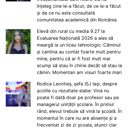
înțeleg cine le-a făcut, de ce le-a făcut
și de ce nu este consultată
comunitatea academică din România
Elevă din rural cu media 9.27 la
Evaluarea Națională 2026 a ales să
meargă la un liceu tehnologic: Căminul
și cantina au contat foarte mult pentru
mine, pentru că ar fi fost mult mai
scump să stau în chirie decât să stau la
cămin. Momentan am visuri foarte mari
Rodica Leontieș, șefa ISJ Iași, despre
școlile cu rezultate slabe: Vina nu
poate fi dată doar pe profesor sau pe
managerul unității școlare. În primul
rând, elevul trebuie să vină la școală. În
momentul în care nu are absențe și a
frecventat zi de zi școala, atunci clar