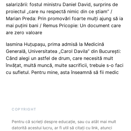
salarizării: fostul ministru Daniel David, surprins de
proiectul „care nu respectă nimic din ce știam” /
Marian Preda: Prin promovări foarte mulți ajung să ia
mai puțini bani / Remus Pricopie: Un document care
are zero valoare
Iasmina Huțupașu, prima admisă la Medicină
Generală, Universitatea „Carol Davila” din București:
Când alegi un astfel de drum, care necesită mult
învățat, multă muncă, multe sacrificii, trebuie s-o faci
cu sufletul. Pentru mine, asta înseamnă să fii medic
COPYRIGHT
Pentru că scrieți despre educație, sau cu atât mai mult
datorită acestui lucru, ar fi util să citați cu link, atunci