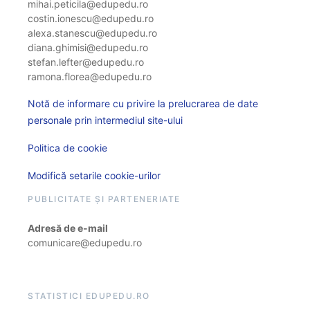
mihai.peticila@edupedu.ro
costin.ionescu@edupedu.ro
alexa.stanescu@edupedu.ro
diana.ghimisi@edupedu.ro
stefan.lefter@edupedu.ro
ramona.florea@edupedu.ro
Notă de informare cu privire la prelucrarea de date
personale prin intermediul site-ului
Politica de cookie
Modifică setarile cookie-urilor
PUBLICITATE ȘI PARTENERIATE
Adresă de e-mail
comunicare@edupedu.ro
STATISTICI EDUPEDU.RO