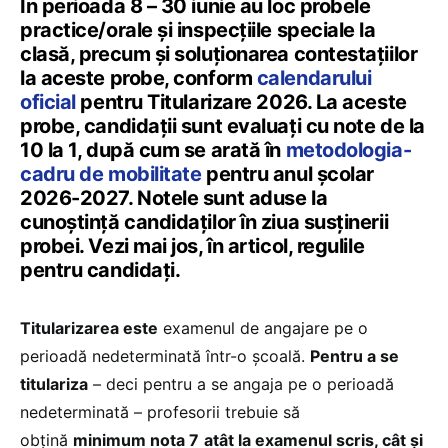
În perioada 8 – 30 iunie au loc probele
practice/orale și inspecțiile speciale la
clasă, precum şi soluţionarea contestaţiilor
la aceste probe, conform
calendarului
oficial
pentru Titularizare 2026. La aceste
probe, candidații sunt evaluați cu note de la
10 la 1, după cum se arată în
metodologia-
cadru de mobilitate
pentru anul școlar
2026-2027. Notele sunt aduse la
cunoștință candidaților în ziua susținerii
probei. Vezi mai jos, în articol, regulile
pentru candidați.
Titularizarea este
examenul de angajare pe o
perioadă nedeterminată într-o școală.
Pentru a se
titulariza
– deci pentru a se angaja pe o perioadă
nedeterminată – profesorii trebuie să
obțină
minimum nota 7
atât la examenul scris, cât și