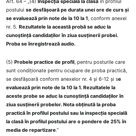
Art. 64 – „(4)
Inspecţia specială la clasă
în profilul
postului
se desfăşoară pe durata unei ore de curs şi
se evaluează prin note de la 10 la 1
, conform anexei
nr. 5.
Rezultatele la această probă se aduc la
cunoştinţă candidaţilor în ziua susţinerii probei.
Proba se înregistrează audio.
(5)
Probele practice de profil
, pentru posturile care
sunt condiţionate pentru ocupare de proba practică,
se desfăşoară conform anexelor nr. 4 şi 6-12 şi s
e
evaluează prin note de la 10 la 1. Rezultatele la
aceste probe se aduc la cunoştinţă candidaţilor în
ziua susţinerii probelor. Nota obţinută la proba
practică în profilul postului sau la inspecţia specială
la clasă în profilul postului are o pondere de 25% în
media de repartizare
.”