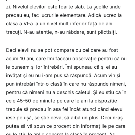
zi. Nivelul elevilor este foarte slab. La școlile unde
predau eu, fac lucrurile elementare. Adică lucrez la
clasa a VI-a la un nivel mult inferior față de anii
trecuți. N-au atenție, n-au răbdare, sunt plictisiți.
Deci elevii nu se pot compara cu cei care au fost
acum 10 ani, care îmi făceau observație pentru că nu
le puneam și lor întrebări. Îmi spuneau că și ei au
învățat și eu nu i-am pus să răspundă. Acum vin și
pun întrebări într-o clasă în care nu răspunde nimeni,
pentru că nimeni nu a deschis caietul. Și eu știu că în
cele 45-50 de minute pe care le am la dispoziție
trebuie să predau în așa fel încât atunci când elevul
iese pe ușă, se știe ceva, să aibă un plus. Deci n-aș
putea să vă spun ce procent din informațiile pe care
eu le știu le aplic concret la clasă în prezent. Aș