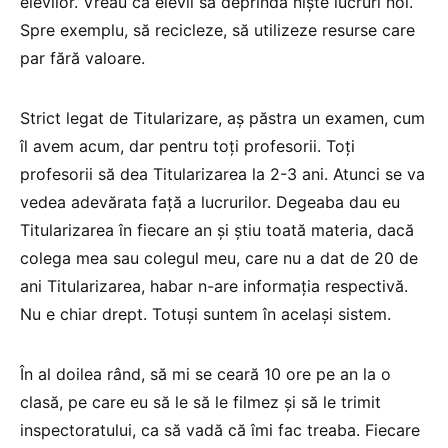
elevilor. Vreau ca elevii să deprindă niște lucruri noi.
Spre exemplu, să recicleze, să utilizeze resurse care
par fără valoare.
Strict legat de Titularizare, aș păstra un examen, cum
îl avem acum, dar pentru toți profesorii. Toți
profesorii să dea Titularizarea la 2-3 ani. Atunci se va
vedea adevărata față a lucrurilor. Degeaba dau eu
Titularizarea în fiecare an și știu toată materia, dacă
colega mea sau colegul meu, care nu a dat de 20 de
ani Titularizarea, habar n-are informația respectivă.
Nu e chiar drept. Totuși suntem în același sistem.
În al doilea rând, să mi se ceară 10 ore pe an la o
clasă, pe care eu să le să le filmez și să le trimit
inspectoratului, ca să vadă că îmi fac treaba. Fiecare