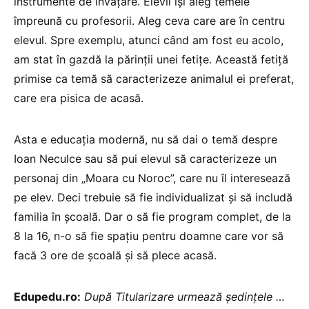
instrumente de învățare. Elevii își aleg temele
împreună cu profesorii. Aleg ceva care are în centru
elevul. Spre exemplu, atunci când am fost eu acolo,
am stat în gazdă la părinții unei fetițe. Această fetiță
primise ca temă să caracterizeze animalul ei preferat,
care era pisica de acasă.
Asta e educația modernă, nu să dai o temă despre
Ioan Neculce sau să pui elevul să caracterizeze un
personaj din „Moara cu Noroc”, care nu îl interesează
pe elev. Deci trebuie să fie individualizat și să includă
familia în școală. Dar o să fie program complet, de la
8 la 16, n-o să fie spațiu pentru doamne care vor să
facă 3 ore de școală și să plece acasă.
Edupedu.ro:
După Titularizare urmează ședințele …