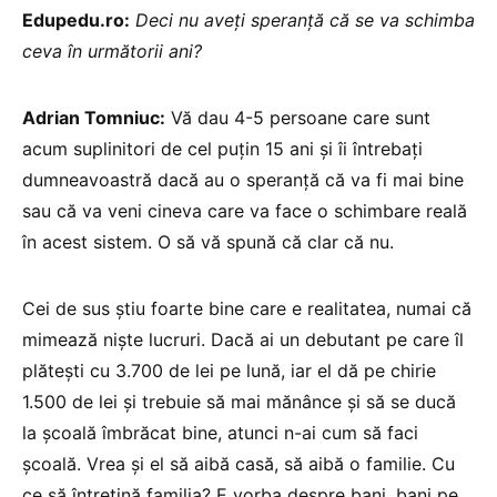
Edupedu.ro:
Deci nu aveți speranță că se va schimba
ceva în următorii ani?
Adrian Tomniuc:
Vă dau 4-5 persoane care sunt
acum suplinitori de cel puțin 15 ani și îi întrebați
dumneavoastră dacă au o speranță că va fi mai bine
sau că va veni cineva care va face o schimbare reală
în acest sistem. O să vă spună că clar că nu.
Cei de sus știu foarte bine care e realitatea, numai că
mimează niște lucruri. Dacă ai un debutant pe care îl
plătești cu 3.700 de lei pe lună, iar el dă pe chirie
1.500 de lei și trebuie să mai mănânce și să se ducă
la școală îmbrăcat bine, atunci n-ai cum să faci
școală. Vrea și el să aibă casă, să aibă o familie. Cu
ce să întrețină familia? E vorba despre bani, bani pe