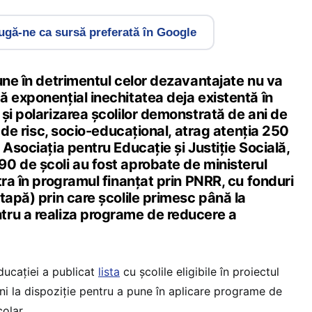
gă-ne ca sursă preferată în Google
une în detrimentul celor dezavantajate nu va
 exponențial inechitatea deja existentă în
și polarizarea școlilor demonstrată de ani de
e de risc, socio-educațional, atrag atenția 250
 Asociația pentru Educație și Justiție Socială,
0 de școli au fost aprobate de ministerul
tra în programul finanțat prin PNRR, cu fonduri
tapă) prin care școlile primesc până la
ru a realiza programe de reducere a
ducației a publicat
lista
cu școlile eligibile în proiectul
i la dispoziție pentru a pune în aplicare programe de
olar.