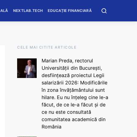
OALĂ
NEXTLAB.TECH
EDUCAȚIE FINANCIARĂ
CELE MAI CITITE ARTICOLE
Marian Preda, rectorul
Universității din București,
desființează proiectul Legii
salarizării 2026: Modificările
în zona învățământului sunt
hilare. Eu nu înțeleg cine le-a
făcut, de ce le-a făcut și de
ce nu este consultată
comunitatea academică din
România