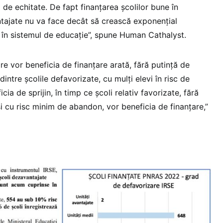
 de echitate. De fapt finanțarea școlilor bune în
tajate nu va face decât să crească exponențial
ă în sistemul de educație”, spune Human Cathalyst.
are vor beneficia de finanțare arată, fără putință de
intre școlile defavorizate, cu mulți elevi în risc de
ia de sprijin, în timp ce școli relativ favorizate, fără
i cu risc minim de abandon, vor beneficia de finanțare,”