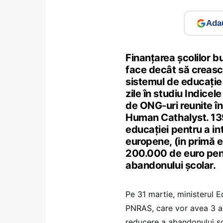
Adau
Finanțarea școlilor b
face decât să crească
sistemul de educație 
zile în studiu Indicel
de ONG-uri reunite în
Human Cathalyst. 139
educației pentru a in
europene, (in primă e
200.000 de euro pent
abandonului școlar.
Pe 31 martie, ministerul E
PNRAS, care vor avea 3 an
reducere a abandonului șc