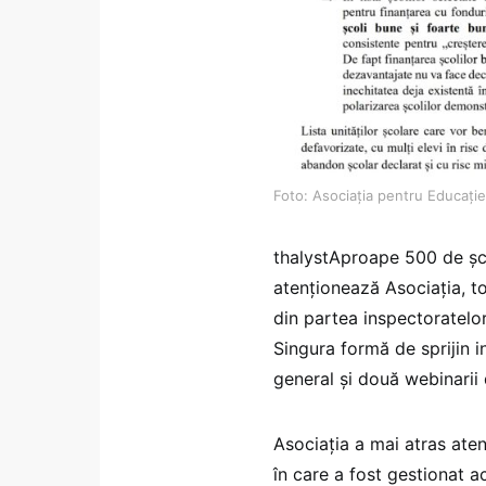
Foto: Asociația pentru Educație
thalystAproape 500 de șco
atenționează Asociația, t
din partea inspectoratelor
Singura formă de sprijin in
general și două webinarii 
Asociația a mai atras aten
în care a fost gestionat 