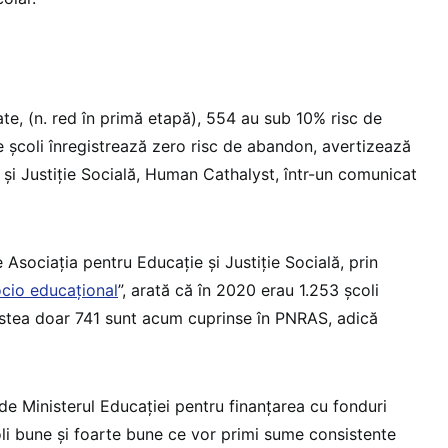
țate, (n. red în primă etapă), 554 au sub 10% risc de
e școli înregistrează zero risc de abandon, avertizează
 și Justiție Socială, Human Cathalyst, într-un comunicat
 Asociația pentru Educație și Justiție Socială, prin
ocio educațional
”, arată că în 2020 erau 1.253 școli
estea doar 741 sunt acum cuprinse în PNRAS, adică
e de Ministerul Educației pentru finanțarea cu fonduri
i bune și foarte bune ce vor primi sume consistente