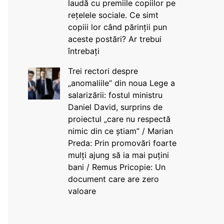
laudă cu premiile copiilor pe
rețelele sociale. Ce simt
copiii lor când părinții pun
aceste postări? Ar trebui
întrebați
Trei rectori despre
„anomaliile” din noua Lege a
salarizării: fostul ministru
Daniel David, surprins de
proiectul „care nu respectă
nimic din ce știam” / Marian
Preda: Prin promovări foarte
mulți ajung să ia mai puțini
bani / Remus Pricopie: Un
document care are zero
valoare