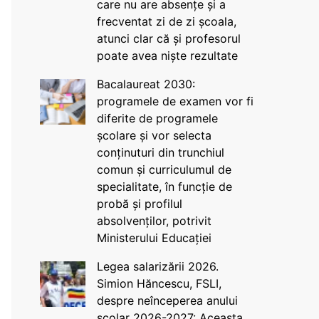
care nu are absențe și a
frecventat zi de zi școala,
atunci clar că și profesorul
poate avea niște rezultate
Bacalaureat 2030:
programele de examen vor fi
diferite de programele
școlare și vor selecta
conținuturi din trunchiul
comun și curriculumul de
specialitate, în funcție de
probă și profilul
absolvenților, potrivit
Ministerului Educației
Legea salarizării 2026.
Simion Hăncescu, FSLI,
despre neînceperea anului
școlar 2026-2027: Aceasta