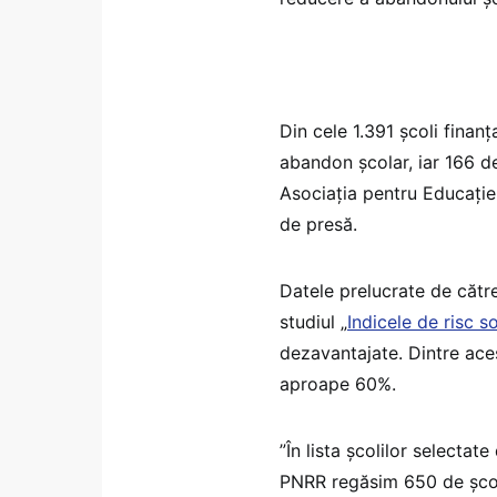
Din cele 1.391 școli finan
abandon școlar, iar 166 d
Asociația pentru Educație
de presă.
Datele prelucrate de către
studiul „
Indicele de risc s
dezavantajate. Dintre ac
aproape 60%.
”În lista școlilor selectat
PNRR regăsim 650 de școl