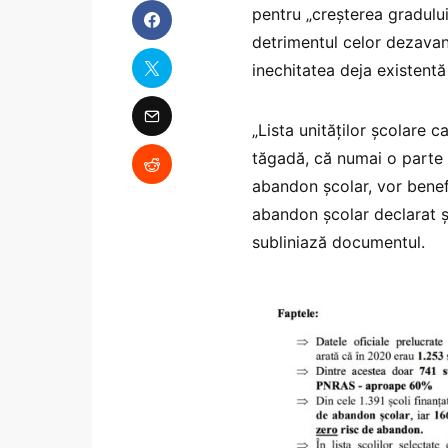
pentru „creșterea gradului
detrimentul celor dezavan
inechitatea deja existent
„Lista unităților școlare c
tăgadă, că numai o parte d
abandon școlar, vor benefic
abandon școlar declarat ș
subliniază documentul.