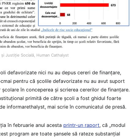
 și Justiție Socială, Human Cathalyst
li defavorizate nici nu au depus cereri de finanțare,
ocmai pentru că școlile defavorizate nu au avut suport
 școlare în conceperea și scrierea cererilor de finanțare.
stituțional primită de către școli a fost ghidul foarte
de informarethalyst, mai scrie în comunicatul de presă.
ția în februarie anul acesta
printr-un raport
, că „modul
acest program are toate șansele să rateze substanțial