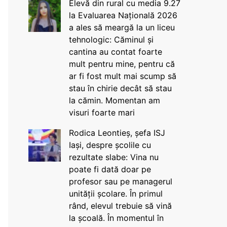
Elevă din rural cu media 9.27
la Evaluarea Națională 2026
a ales să meargă la un liceu
tehnologic: Căminul și
cantina au contat foarte
mult pentru mine, pentru că
ar fi fost mult mai scump să
stau în chirie decât să stau
la cămin. Momentan am
visuri foarte mari
Rodica Leontieș, șefa ISJ
Iași, despre școlile cu
rezultate slabe: Vina nu
poate fi dată doar pe
profesor sau pe managerul
unității școlare. În primul
rând, elevul trebuie să vină
la școală. În momentul în