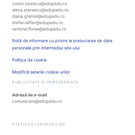
costin.ionescu@edupedu.ro
alexa.stanescu@edupedu.ro
diana.ghimisi@edupedu.ro
stefan.lefter@edupedu.ro
ramona.florea@edupedu.ro
Notă de informare cu privire la prelucrarea de date
personale prin intermediul site-ului
Politica de cookie
Modifică setarile cookie-urilor
PUBLICITATE ȘI PARTENERIATE
Adresă de e-mail
comunicare@edupedu.ro
STATISTICI EDUPEDU.RO