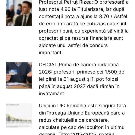
Profesorul Petruț Rizea: O profesoară a
luat nota 4.90 la Titularizare, iar după
contestații nota a ajuns la 8.70 / Astfel
de erori îmi arată ce entuziasmați sunt
profesorii buni, cu experiență să vină la
corectat și ce resurse financiare sunt
alocate unui astfel de concurs
important
OFICIAL Prima de carieră didactică
2026: profesorii primesc cei 1.500 de
lei până la 31 august și îi pot folosi
până în august 2027 dacă rămân în
învățământ
Unici în UE: România este singura țară
din întreaga Uniune Europeană care a
redus cheltuielile de cercetare,
calculate pe cap de locuitor, în ultimul
deceniu. Între 2015-2025, spațiul