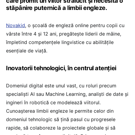
care promit un viitor strălucit și necesită o
stăpânire puternică a limbii engleze.
Novakid
, o școală de engleză online pentru copii cu
vârste între 4 și 12 ani, pregătește liderii de mâine,
împletind competențele lingvistice cu abilitățile
esențiale de viață.
Inovatorii tehnologici, în centrul atenției
Domeniul digital este unul vast, cu roluri precum
specialiști AI sau Machine Learning, analiști de date și
ingineri în robotică ce modelează viitorul.
Cunoașterea limbii engleze le permite celor din
domeniul tehnologic să țină pasul cu progresele
rapide, să colaboreze la proiectele globale și să