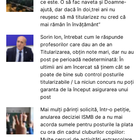
ce este. O să fac naveta și Doamne-
ajută, dar dacă în doi,trei ani nu
reușesc să mă titularizez nu cred că
mai rămân în învățământ”
Sorin Ion, întrebat cum le răspunde
profesorilor care dau an de an
Titularizarea, obțin note mari, dar nu au
post pe perioadă nedeterminată: În
ultimii ani am încercat să ținem cât se
poate de bine sub control posturile
titularizabile / La niciun concurs nu poți
garanta de la început asigurarea unui
post
Mai mulți părinți solicită, într-o petiție,
anularea deciziei ISMB de a nu mai
acorda sumele pentru posturile la plata
cu ora din cadrul cluburilor copiilor:
Multe cercuri de activități extrașcolare