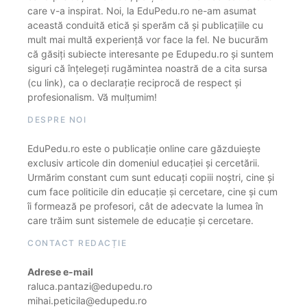
care v-a inspirat. Noi, la EduPedu.ro ne-am asumat
această conduită etică și sperăm că și publicațiile cu
mult mai multă experiență vor face la fel. Ne bucurăm
că găsiți subiecte interesante pe Edupedu.ro și suntem
siguri că înțelegeți rugămintea noastră de a cita sursa
(cu link), ca o declarație reciprocă de respect și
profesionalism. Vă mulțumim!
DESPRE NOI
EduPedu.ro este o publicație online care găzduiește
exclusiv articole din domeniul educației și cercetării.
Urmărim constant cum sunt educați copiii noștri, cine și
cum face politicile din educație și cercetare, cine și cum
îi formează pe profesori, cât de adecvate la lumea în
care trăim sunt sistemele de educație și cercetare.
CONTACT REDACȚIE
Adrese e-mail
raluca.pantazi@edupedu.ro
mihai.peticila@edupedu.ro