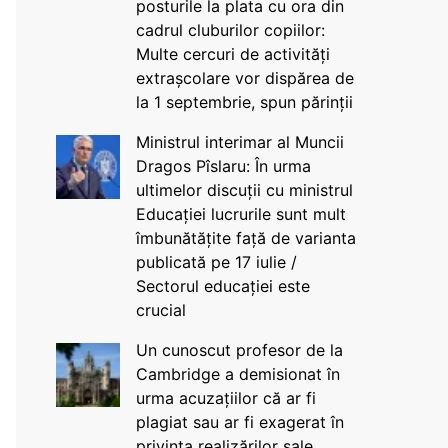
posturile la plata cu ora din
cadrul cluburilor copiilor:
Multe cercuri de activități
extrașcolare vor dispărea de
la 1 septembrie, spun părinții
Ministrul interimar al Muncii
Dragos Pîslaru: În urma
ultimelor discuții cu ministrul
Educației lucrurile sunt mult
îmbunătățite față de varianta
publicată pe 17 iulie /
Sectorul educației este
crucial
Un cunoscut profesor de la
Cambridge a demisionat în
urma acuzațiilor că ar fi
plagiat sau ar fi exagerat în
privința realizărilor sale,