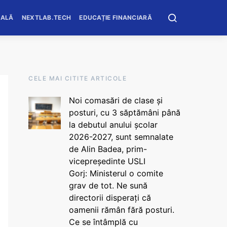
OALĂ
NEXTLAB.TECH
EDUCAȚIE FINANCIARĂ
CELE MAI CITITE ARTICOLE
Noi comasări de clase și
posturi, cu 3 săptămâni până
la debutul anului școlar
2026-2027, sunt semnalate
de Alin Badea, prim-
vicepreședinte USLI
Gorj: Ministerul o comite
grav de tot. Ne sună
directorii disperați că
oamenii rămân fără posturi.
Ce se întâmplă cu