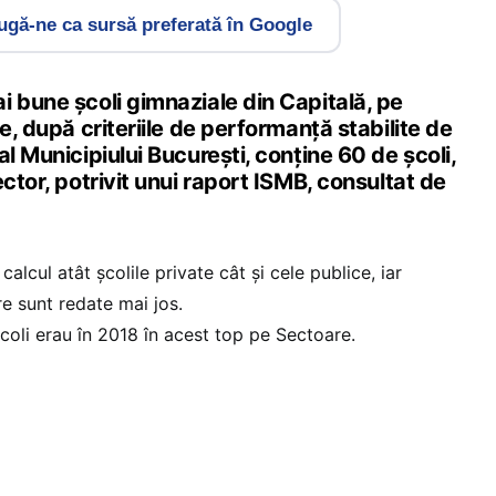
gă-ne ca sursă preferată în Google
 bune școli gimnaziale din Capitală, pe
e, după criteriile de performanță stabilite de
al Municipiului București, conține 60 de școli,
ector, potrivit unui raport ISMB, consultat de
 calcul atât școlile private cât și cele publice, iar
are sunt redate mai jos.
școli erau în 2018 în acest top pe Sectoare.