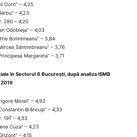
l Dorit” – 4,25
Barbu” – 4,23
. 280 – 4,20
fan Odobleja” – 4,03
trie Bolintineanu” – 3,84
Mircea Sântimbreanu” – 3,76
rincipesa Margareta” – 3,71
iale în Sectorul 6 București, după analiza ISMB
ă 2019
igore Moisil” – 4,93
Constantin Brâncuşi” – 4,33
. 197 – 4,33
lena Cuza” – 4,23
rizont” – 4,15