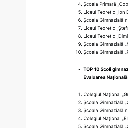
Şcoala Primară „Copi
Liceul Teoretic „Ion 
Şcoala Gimnazială nr
Liceul Teoretic „Ște
Liceul Teoretic „Dimi
Şcoala Gimnazială „
Şcoala Gimnazială „P
TOP 10 Școli gimnaz
Evaluarea Național
Colegiul Naţional „Gr
Şcoala Gimnazială „
Şcoala Gimnazială nr
Colegiul Naţional „E
Școala Gimnazială „O