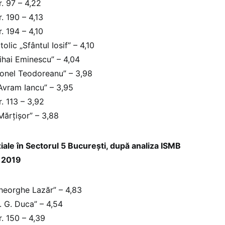
. 97 – 4,22
. 190 – 4,13
. 194 – 4,10
lic „Sfântul Iosif” – 4,10
ihai Eminescu” – 4,04
Ionel Teodoreanu” – 3,98
Avram Iancu” – 3,95
. 113 – 3,92
ărțișor” – 3,88
iale în Sectorul 5 București, după analiza ISMB
ă 2019
heorghe Lazăr” – 4,83
. G. Duca” – 4,54
. 150 – 4,39