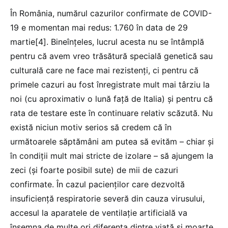
În România, numărul cazurilor confirmate de COVID-
19 e momentan mai redus: 1.760 în data de 29
martie[4]. Bineînțeles, lucrul acesta nu se întâmplă
pentru că avem vreo trăsătură specială genetică sau
culturală care ne face mai rezistenți, ci pentru că
primele cazuri au fost înregistrate mult mai târziu la
noi (cu aproximativ o lună față de Italia) și pentru că
rata de testare este în continuare relativ scăzută. Nu
există niciun motiv serios să credem că în
următoarele săptămâni am putea să evităm – chiar și
în condiții mult mai stricte de izolare – să ajungem la
zeci (și foarte posibil sute) de mii de cazuri
confirmate. În cazul pacienților care dezvoltă
insuficiență respiratorie severă din cauza virusului,
accesul la aparatele de ventilație artificială va
însemna de multe ori diferența dintre viață și moarte.