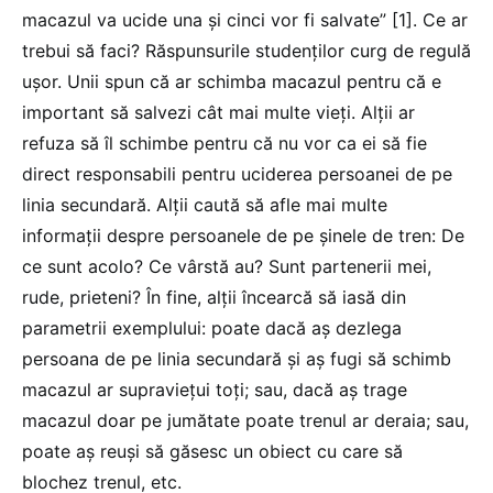
macazul va ucide una și cinci vor fi salvate” [1]. Ce ar
trebui să faci? Răspunsurile studenților curg de regulă
ușor. Unii spun că ar schimba macazul pentru că e
important să salvezi cât mai multe vieți. Alții ar
refuza să îl schimbe pentru că nu vor ca ei să fie
direct responsabili pentru uciderea persoanei de pe
linia secundară. Alții caută să afle mai multe
informații despre persoanele de pe șinele de tren: De
ce sunt acolo? Ce vârstă au? Sunt partenerii mei,
rude, prieteni? În fine, alții încearcă să iasă din
parametrii exemplului: poate dacă aș dezlega
persoana de pe linia secundară și aș fugi să schimb
macazul ar supraviețui toți; sau, dacă aș trage
macazul doar pe jumătate poate trenul ar deraia; sau,
poate aș reuși să găsesc un obiect cu care să
blochez trenul, etc.