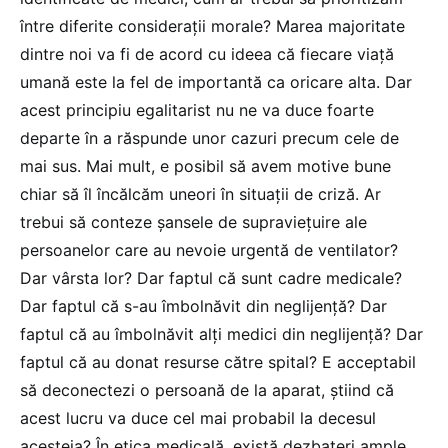
între diferite considerații morale? Marea majoritate
dintre noi va fi de acord cu ideea că fiecare viață
umană este la fel de importantă ca oricare alta. Dar
acest principiu egalitarist nu ne va duce foarte
departe în a răspunde unor cazuri precum cele de
mai sus. Mai mult, e posibil să avem motive bune
chiar să îl încălcăm uneori în situații de criză. Ar
trebui să conteze șansele de supraviețuire ale
persoanelor care au nevoie urgentă de ventilator?
Dar vârsta lor? Dar faptul că sunt cadre medicale?
Dar faptul că s-au îmbolnăvit din neglijență? Dar
faptul că au îmbolnăvit alți medici din neglijență? Dar
faptul că au donat resurse către spital? E acceptabil
să deconectezi o persoană de la aparat, știind că
acest lucru va duce cel mai probabil la decesul
acesteia? În etica medicală, există dezbateri ample