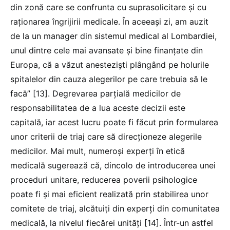
din zonă care se confrunta cu suprasolicitare și cu
raționarea îngrijirii medicale. În aceeași zi, am auzit
de la un manager din sistemul medical al Lombardiei,
unul dintre cele mai avansate și bine finanțate din
Europa, că a văzut anesteziști plângând pe holurile
spitalelor din cauza alegerilor pe care trebuia să le
facă” [13]. Degrevarea parțială medicilor de
responsabilitatea de a lua aceste decizii este
capitală, iar acest lucru poate fi făcut prin formularea
unor criterii de triaj care să direcționeze alegerile
medicilor. Mai mult, numeroși experți în etică
medicală sugerează că, dincolo de introducerea unei
proceduri unitare, reducerea poverii psihologice
poate fi și mai eficient realizată prin stabilirea unor
comitete de triaj, alcătuiți din experți din comunitatea
medicală, la nivelul fiecărei unități [14]. Într-un astfel