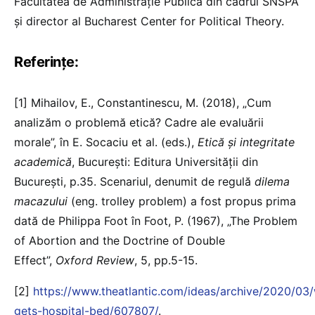
Facultatea de Administrație Publică din cadrul SNSPA
și director al Bucharest Center for Political Theory.
Referințe:
[1] Mihailov, E., Constantinescu, M. (2018), „Cum
analizăm o problemă etică? Cadre ale evaluării
morale”, în E. Socaciu et al. (eds.),
Etică și integritate
academică
, București: Editura Universității din
București, p.35. Scenariul, denumit de regulă
dilema
macazului
(eng. trolley problem) a fost propus prima
dată de Philippa Foot în Foot, P. (1967), „The Problem
of Abortion and the Doctrine of Double
Effect”,
Oxford Review
, 5, pp.5-15.
[2]
https://www.theatlantic.com/ideas/archive/2020/03
gets-hospital-bed/607807/
.