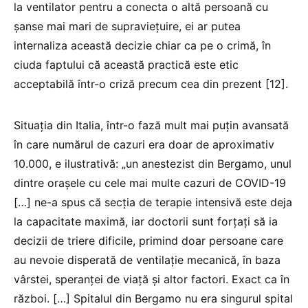
la ventilator pentru a conecta o altă persoană cu
șanse mai mari de supraviețuire, ei ar putea
internaliza această decizie chiar ca pe o crimă, în
ciuda faptului că această practică este etic
acceptabilă într-o criză precum cea din prezent [12].
Situația din Italia, într-o fază mult mai puțin avansată
în care numărul de cazuri era doar de aproximativ
10.000, e ilustrativă: „un anestezist din Bergamo, unul
dintre orașele cu cele mai multe cazuri de COVID-19
[…] ne-a spus că secția de terapie intensivă este deja
la capacitate maximă, iar doctorii sunt forțați să ia
decizii de triere dificile, primind doar persoane care
au nevoie disperată de ventilație mecanică, în baza
vârstei, speranței de viață și altor factori. Exact ca în
război. […] Spitalul din Bergamo nu era singurul spital