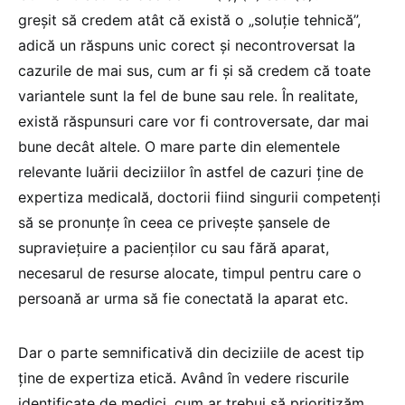
greșit să credem atât că există o „soluție tehnică”,
adică un răspuns unic corect și necontroversat la
cazurile de mai sus, cum ar fi și să credem că toate
variantele sunt la fel de bune sau rele. În realitate,
există răspunsuri care vor fi controversate, dar mai
bune decât altele. O mare parte din elementele
relevante luării deciziilor în astfel de cazuri ține de
expertiza medicală, doctorii fiind singurii competenți
să se pronunțe în ceea ce privește șansele de
supraviețuire a pacienților cu sau fără aparat,
necesarul de resurse alocate, timpul pentru care o
persoană ar urma să fie conectată la aparat etc.
Dar o parte semnificativă din deciziile de acest tip
ține de expertiza etică. Având în vedere riscurile
identificate de medici, cum ar trebui să prioritizăm