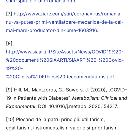
sunt-spitalele-din-romania.htm
.
[7]
http://www.ziare.com/stiri/coronavirus/romania-
nu-va-putea-primi-ventilatoare-mecanice-de-la-cel-
mai-mare-producator-din-lume-1603916
.
[8]
http://www.siaarti.it/SiteAssets/News/COVID19%20-
%20documenti%20SIAARTI/SIAARTI%20-%20Covid-
19%20-
%20Clinical%20Ethics%20Reccomendations.pdf
.
[9] Hill, M., Mantzoros, C., Sowers, J. (2020), „COVID-
19 in Patients with Diabetes”,
Metabolism: Clinical and
Experimental
, DOI: 10.1016/j.metabol.2020.154217.
[10] Plecând de la patru principii: utilitarism,
egalitarism, instrumentalism valoric și prioritarism.