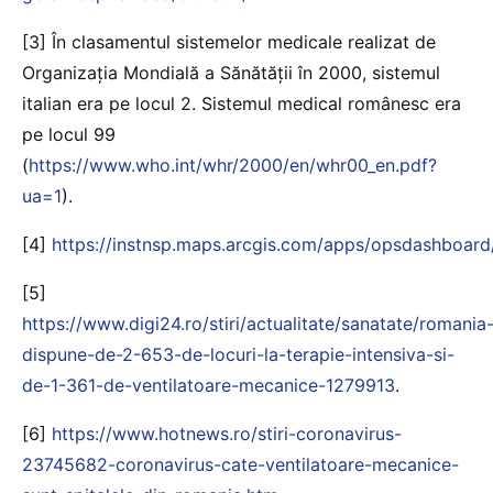
[3] În clasamentul sistemelor medicale realizat de
Organizația Mondială a Sănătății în 2000, sistemul
italian era pe locul 2. Sistemul medical românesc era
pe locul 99
(
https://www.who.int/whr/2000/en/whr00_en.pdf?
ua=1
).
[4]
https://instnsp.maps.arcgis.com/apps/opsdashbo
[5]
https://www.digi24.ro/stiri/actualitate/sanatate/romania
dispune-de-2-653-de-locuri-la-terapie-intensiva-si-
de-1-361-de-ventilatoare-mecanice-1279913
.
[6]
https://www.hotnews.ro/stiri-coronavirus-
23745682-coronavirus-cate-ventilatoare-mecanice-