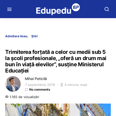
Admitere liceu
Știri
Trimiterea forțată a celor cu medii sub 5
la școli profesionale, „oferă un drum mai
bun în viață elevilor”, susține Ministerul
Educației
Mihai Peticilă
7 septembrie 2019
4 minute read
No comments
1.165 de vizualizări