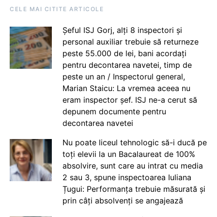
CELE MAI CITITE ARTICOLE
Șeful ISJ Gorj, alți 8 inspectori și
personal auxiliar trebuie să returneze
peste 55.000 de lei, bani acordați
pentru decontarea navetei, timp de
peste un an / Inspectorul general,
Marian Staicu: La vremea aceea nu
eram inspector șef. ISJ ne-a cerut să
depunem documente pentru
decontarea navetei
Nu poate liceul tehnologic să-i ducă pe
toți elevii la un Bacalaureat de 100%
absolvire, sunt care au intrat cu media
2 sau 3, spune inspectoarea Iuliana
Țugui: Performanța trebuie măsurată și
prin câți absolvenți se angajează