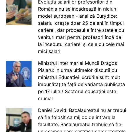
Evoluția salariilor profesorilor din
România nu se încadrează în niciun
model european - analiză Eurydice:
salariul crește doar 25 de ani în timpul
carierei, dar procesul e între statele cu
venituri mari pentru profesori încă de
la începutul carierei și cele cu cele mai
mici salarii
Ministrul interimar al Muncii Dragos
Pîslaru: În urma ultimelor discuții cu
ministrul Educației lucrurile sunt mult
îmbunătățite față de varianta publicată
pe 17 iulie / Sectorul educației este
crucial
Daniel David: Bacalaureatul nu ar trebui
să fie folosit ca mijloc de intrare la
facultate. Bacalaureatul trebuie să fie
un examen care certifică competențele