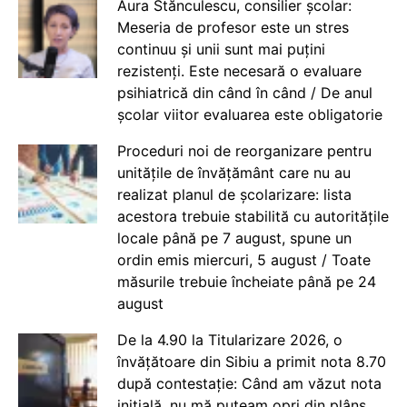
Aura Stănculescu, consilier școlar:
Meseria de profesor este un stres
continuu și unii sunt mai puțini
rezistenți. Este necesară o evaluare
psihiatrică din când în când / De anul
școlar viitor evaluarea este obligatorie
Proceduri noi de reorganizare pentru
unitățile de învățământ care nu au
realizat planul de școlarizare: lista
acestora trebuie stabilită cu autoritățile
locale până pe 7 august, spune un
ordin emis miercuri, 5 august / Toate
măsurile trebuie încheiate până pe 24
august
De la 4.90 la Titularizare 2026, o
învățătoare din Sibiu a primit nota 8.70
după contestație: Când am văzut nota
inițială, nu mă puteam opri din plâns.