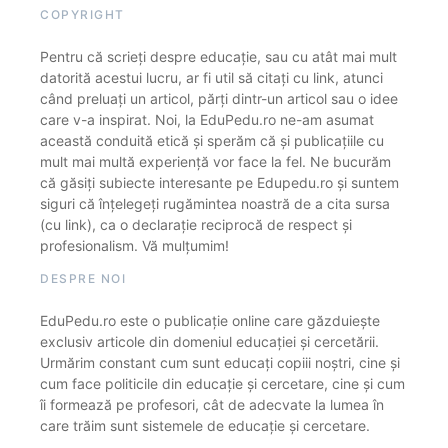
COPYRIGHT
Pentru că scrieți despre educație, sau cu atât mai mult
datorită acestui lucru, ar fi util să citați cu link, atunci
când preluați un articol, părți dintr-un articol sau o idee
care v-a inspirat. Noi, la EduPedu.ro ne-am asumat
această conduită etică și sperăm că și publicațiile cu
mult mai multă experiență vor face la fel. Ne bucurăm
că găsiți subiecte interesante pe Edupedu.ro și suntem
siguri că înțelegeți rugămintea noastră de a cita sursa
(cu link), ca o declarație reciprocă de respect și
profesionalism. Vă mulțumim!
DESPRE NOI
EduPedu.ro este o publicație online care găzduiește
exclusiv articole din domeniul educației și cercetării.
Urmărim constant cum sunt educați copiii noștri, cine și
cum face politicile din educație și cercetare, cine și cum
îi formează pe profesori, cât de adecvate la lumea în
care trăim sunt sistemele de educație și cercetare.