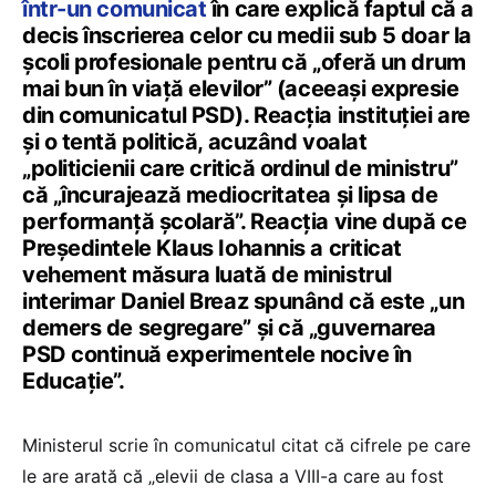
într-un comunicat
în care explică faptul că a
decis înscrierea celor cu medii sub 5 doar la
școli profesionale pentru că „oferă un drum
mai bun în viață elevilor” (aceeași expresie
din comunicatul PSD). Reacția instituției are
și o tentă politică, acuzând voalat
„politicienii care critică ordinul de ministru”
că „încurajează mediocritatea și lipsa de
performanță școlară”. Reacția vine după ce
Președintele Klaus Iohannis a criticat
vehement măsura luată de ministrul
interimar Daniel Breaz spunând că este „un
demers de segregare” și că „guvernarea
PSD continuă experimentele nocive în
Educație”.
Ministerul scrie în comunicatul citat că cifrele pe care
le are arată că „elevii de clasa a VIII-a care au fost