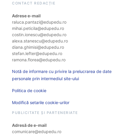
CONTACT REDACȚIE
Adrese e-mail
raluca.pantazi@edupedu.ro
mihai.peticila@edupedu.ro
costin.ionescu@edupedu.ro
alexa.stanescu@edupedu.ro
diana.ghimisi@edupedu.ro
stefan.lefter@edupedu.ro
ramona.florea@edupedu.ro
Notă de informare cu privire la prelucrarea de date
personale prin intermediul site-ului
Politica de cookie
Modifică setarile cookie-urilor
PUBLICITATE ȘI PARTENERIATE
Adresă de e-mail
comunicare@edupedu.ro