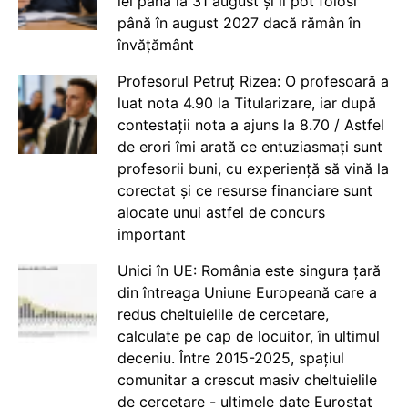
lei până la 31 august și îi pot folosi
până în august 2027 dacă rămân în
învățământ
Profesorul Petruț Rizea: O profesoară a
luat nota 4.90 la Titularizare, iar după
contestații nota a ajuns la 8.70 / Astfel
de erori îmi arată ce entuziasmați sunt
profesorii buni, cu experiență să vină la
corectat și ce resurse financiare sunt
alocate unui astfel de concurs
important
Unici în UE: România este singura țară
din întreaga Uniune Europeană care a
redus cheltuielile de cercetare,
calculate pe cap de locuitor, în ultimul
deceniu. Între 2015-2025, spațiul
comunitar a crescut masiv cheltuielile
de cercetare - ultimele date Eurostat