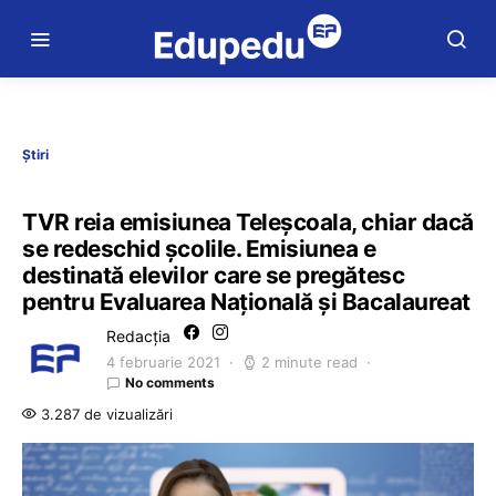
Știri
TVR reia emisiunea Teleșcoala, chiar dacă
se redeschid școlile. Emisiunea e
destinată elevilor care se pregătesc
pentru Evaluarea Națională și Bacalaureat
Redacția
4 februarie 2021
2 minute read
No comments
3.287 de vizualizări