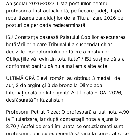
An școlar 2026-2027. Lista posturilor pentru
profesori a fost actualizată, pe fiecare județ, după
repartizarea candidaților de la Titularizare 2026 pe
posturi pe perioadă nedeterminată
ISJ Constanța pasează Palatului Copiilor executarea
hotărârii prin care Tribunalul a suspendat chiar
deciziile Inspectoratului de tăiere a posturilor:
Obligațiile vă revin „în totalitate” / ISJ susține că s-a
conformat pentru că nu a mai emis alte acte
ULTIMĂ ORĂ Elevii români au obținut 3 medalii de
aur, 2 de argint și 3 de bronz la Olimpiada
Internațională de Inteligență Artificială – IOAI 2026,
desfășurată în Kazahstan
Profesorul Petruț Rizea: O profesoară a luat nota 4.90
la Titularizare, iar după contestații nota a ajuns la
8.70 / Astfel de erori îmi arată ce entuziasmați sunt
profesorii buni, cu experiență să vină la corectat și ce