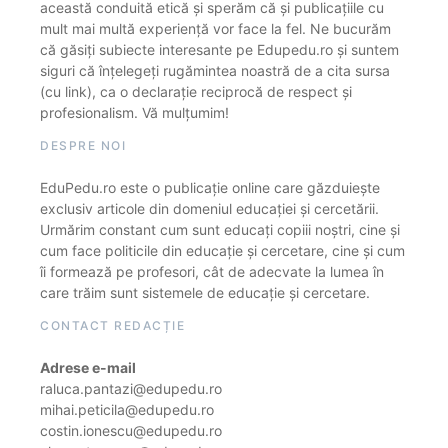
această conduită etică și sperăm că și publicațiile cu
mult mai multă experiență vor face la fel. Ne bucurăm
că găsiți subiecte interesante pe Edupedu.ro și suntem
siguri că înțelegeți rugămintea noastră de a cita sursa
(cu link), ca o declarație reciprocă de respect și
profesionalism. Vă mulțumim!
DESPRE NOI
EduPedu.ro este o publicație online care găzduiește
exclusiv articole din domeniul educației și cercetării.
Urmărim constant cum sunt educați copiii noștri, cine și
cum face politicile din educație și cercetare, cine și cum
îi formează pe profesori, cât de adecvate la lumea în
care trăim sunt sistemele de educație și cercetare.
CONTACT REDACȚIE
Adrese e-mail
raluca.pantazi@edupedu.ro
mihai.peticila@edupedu.ro
costin.ionescu@edupedu.ro