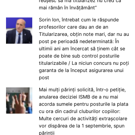
reușesc să mă titularizez nu cred că
mai rămân în învățământ”
Sorin Ion, întrebat cum le răspunde
profesorilor care dau an de an
Titularizarea, obțin note mari, dar nu au
post pe perioadă nedeterminată: În
ultimii ani am încercat să ținem cât se
poate de bine sub control posturile
titularizabile / La niciun concurs nu poți
garanta de la început asigurarea unui
post
Mai mulți părinți solicită, într-o petiție,
anularea deciziei ISMB de a nu mai
acorda sumele pentru posturile la plata
cu ora din cadrul cluburilor copiilor:
Multe cercuri de activități extrașcolare
vor dispărea de la 1 septembrie, spun
părinții