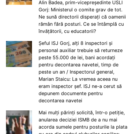
Alin Badea, prim-vicepreședinte USLI
Gorj: Ministerul o comite grav de tot.
Ne sună directorii disperați că oamenii
rămân fără posturi. Ce se întâmplă cu
învățătorii, cu educatorii?
Șeful ISJ Gorj, alți 8 inspectori și
personal auxiliar trebuie să returneze
peste 55.000 de lei, bani acordați
pentru decontarea navetei, timp de
peste un an / Inspectorul general,
Marian Staicu: La vremea aceea nu
eram inspector șef. ISJ ne-a cerut să
depunem documente pentru
decontarea navetei
Mai mulți părinți solicită, într-o petiție,
anularea deciziei ISMB de a nu mai
acorda sumele pentru posturile la plata