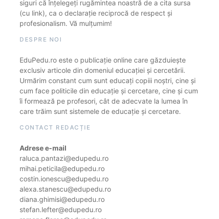
siguri că înțelegeți rugămintea noastră de a cita sursa
(cu link), ca o declarație reciprocă de respect și
profesionalism. Vă mulțumim!
DESPRE NOI
EduPedu.ro este o publicație online care găzduiește
exclusiv articole din domeniul educației și cercetării.
Urmărim constant cum sunt educați copiii noștri, cine și
cum face politicile din educație și cercetare, cine și cum
îi formează pe profesori, cât de adecvate la lumea în
care trăim sunt sistemele de educație și cercetare.
CONTACT REDACȚIE
Adrese e-mail
raluca.pantazi@edupedu.ro
mihai.peticila@edupedu.ro
costin.ionescu@edupedu.ro
alexa.stanescu@edupedu.ro
diana.ghimisi@edupedu.ro
stefan.lefter@edupedu.ro