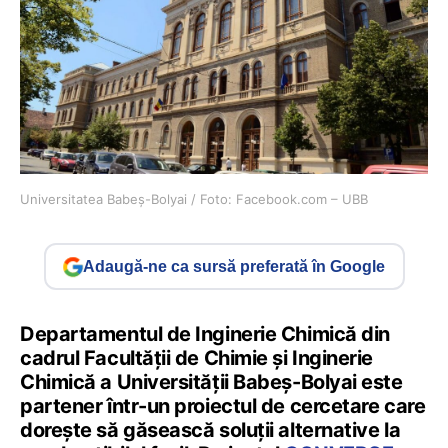
Universitatea Babeș-Bolyai / Foto: Facebook.com – UBB
Adaugă-ne ca sursă preferată în Google
Departamentul de Inginerie Chimică din
cadrul Facultății de Chimie şi Inginerie
Chimică a Universității Babeş-Bolyai este
partener într-un proiectul de cercetare care
dorește să găsească soluții alternative la