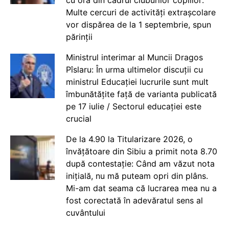
cu ora din cadrul cluburilor copiilor:
Multe cercuri de activități extrașcolare
vor dispărea de la 1 septembrie, spun
părinții
Ministrul interimar al Muncii Dragos
Pîslaru: În urma ultimelor discuții cu
ministrul Educației lucrurile sunt mult
îmbunătățite față de varianta publicată
pe 17 iulie / Sectorul educației este
crucial
De la 4.90 la Titularizare 2026, o
învățătoare din Sibiu a primit nota 8.70
după contestație: Când am văzut nota
inițială, nu mă puteam opri din plâns.
Mi-am dat seama că lucrarea mea nu a
fost corectată în adevăratul sens al
cuvântului