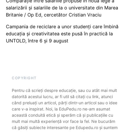
Comparație între salariile propuse în noua lege a
salarizării și salariile de la o universitate din Marea
Britanie / Op Ed, cercetător Cristian Vraciu
Campania de reciclare a unor studenți care îmbină
educația și creativitatea este pusă în practică la
UNTOLD, între 6 și 9 august
COPYRIGHT
Pentru că scrieți despre educație, sau cu atât mai mult
datorită acestui lucru, ar fi util să citați cu link, atunci
când preluați un articol, părți dintr-un articol sau o idee
care v-a inspirat. Noi, la EduPedu.ro ne-am asumat
această conduită etică și sperăm că și publicațiile cu
mult mai multă experiență vor face la fel. Ne bucurăm
că găsiți subiecte interesante pe Edupedu.ro și suntem