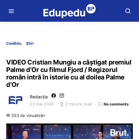
CoolEdu
Știri
VIDEO Cristian Mungiu a câștigat premiul
Palme d’Or cu filmul Fjord / Regizorul
român intră în istorie cu al doilea Palme
d’Or
Redacția
23 mai 2026
2 minute read
No comments
553 de vizualizări