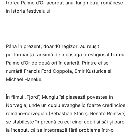
trofeu Palme d’Or acordat unui lungmetraj românesc
în istoria festivalului.
Până în prezent, doar 10 regizori au reușit
performanța rarisimă de a câștiga prestigiosul trofeu
Palme d’Or de două ori în carieră. Printre ei se
numără Francis Ford Coppola, Emir Kusturica și
Michael Haneke.
În filmul „Fjord”, Mungiu îşi plasează povestea în
Norvegia, unde un cuplu evanghelic foarte credincios
româno-norvegian (Sebastian Stan şi Renate Reinsve)
se stabileşte împreună cu cei cinci copii ai săi şi pare,
la început, că se integrează fără probleme într-o