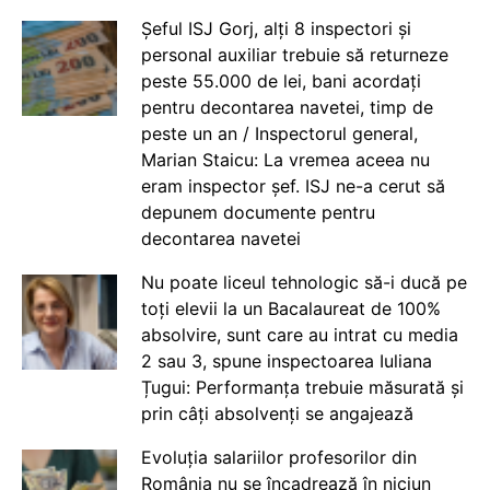
Șeful ISJ Gorj, alți 8 inspectori și
personal auxiliar trebuie să returneze
peste 55.000 de lei, bani acordați
pentru decontarea navetei, timp de
peste un an / Inspectorul general,
Marian Staicu: La vremea aceea nu
eram inspector șef. ISJ ne-a cerut să
depunem documente pentru
decontarea navetei
Nu poate liceul tehnologic să-i ducă pe
toți elevii la un Bacalaureat de 100%
absolvire, sunt care au intrat cu media
2 sau 3, spune inspectoarea Iuliana
Țugui: Performanța trebuie măsurată și
prin câți absolvenți se angajează
Evoluția salariilor profesorilor din
România nu se încadrează în niciun