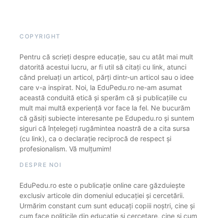
COPYRIGHT
Pentru că scrieți despre educație, sau cu atât mai mult
datorită acestui lucru, ar fi util să citați cu link, atunci
când preluați un articol, părți dintr-un articol sau o idee
care v-a inspirat. Noi, la EduPedu.ro ne-am asumat
această conduită etică și sperăm că și publicațiile cu
mult mai multă experiență vor face la fel. Ne bucurăm
că găsiți subiecte interesante pe Edupedu.ro și suntem
siguri că înțelegeți rugămintea noastră de a cita sursa
(cu link), ca o declarație reciprocă de respect și
profesionalism. Vă mulțumim!
DESPRE NOI
EduPedu.ro este o publicație online care găzduiește
exclusiv articole din domeniul educației și cercetării.
Urmărim constant cum sunt educați copiii noștri, cine și
cum face politicile din educație și cercetare, cine și cum