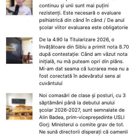
continuu și unii sunt mai puțini
rezistenți. Este necesară o evaluare
psihiatrică din când în când / De anul
școlar viitor evaluarea este obligatorie
De la 4.90 la Titularizare 2026, o
învățătoare din Sibiu a primit nota 8.70
după contestație: Când am văzut nota
inițială, nu mă puteam opri din plâns.
Mi-am dat seama că lucrarea mea nu a
fost corectată în adevăratul sens al
cuvântului
Noi comasări de clase și posturi, cu 3
săptămâni până la debutul anului
școlar 2026-2027, sunt semnalate de
Alin Badea, prim-vicepreședinte USLI
Gorj: Ministerul o comite grav de tot.
Ne sună directorii disperați că oamenii