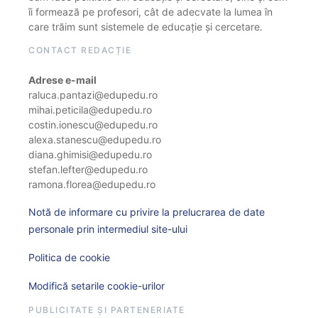
îi formează pe profesori, cât de adecvate la lumea în
care trăim sunt sistemele de educație și cercetare.
CONTACT REDACȚIE
Adrese e-mail
raluca.pantazi@edupedu.ro
mihai.peticila@edupedu.ro
costin.ionescu@edupedu.ro
alexa.stanescu@edupedu.ro
diana.ghimisi@edupedu.ro
stefan.lefter@edupedu.ro
ramona.florea@edupedu.ro
Notă de informare cu privire la prelucrarea de date
personale prin intermediul site-ului
Politica de cookie
Modifică setarile cookie-urilor
PUBLICITATE ȘI PARTENERIATE