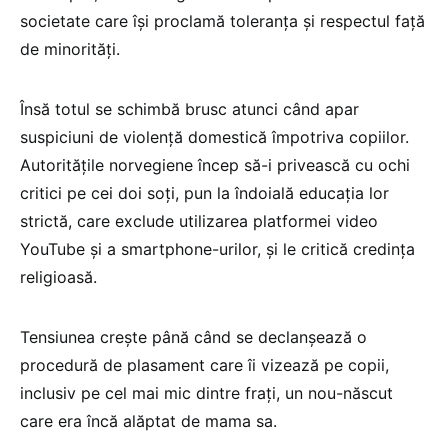
societate care îşi proclamă toleranţa şi respectul faţă
de minorităţi.
Însă totul se schimbă brusc atunci când apar
suspiciuni de violenţă domestică împotriva copiilor.
Autorităţile norvegiene încep să-i privească cu ochi
critici pe cei doi soţi, pun la îndoială educaţia lor
strictă, care exclude utilizarea platformei video
YouTube şi a smartphone-urilor, şi le critică credinţa
religioasă.
Tensiunea creşte până când se declanşează o
procedură de plasament care îi vizează pe copii,
inclusiv pe cel mai mic dintre fraţi, un nou-născut
care era încă alăptat de mama sa.