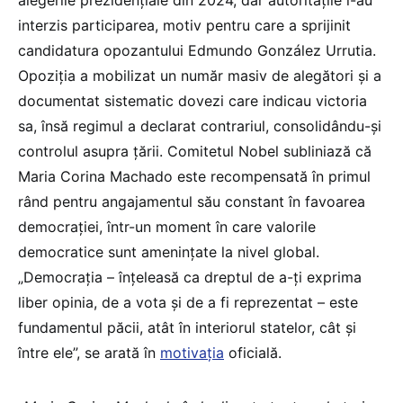
alegerile prezidențiale din 2024, dar autoritățile i-au
interzis participarea, motiv pentru care a sprijinit
candidatura opozantului Edmundo González Urrutia.
Opoziția a mobilizat un număr masiv de alegători și a
documentat sistematic dovezi care indicau victoria
sa, însă regimul a declarat contrariul, consolidându-și
controlul asupra țării. Comitetul Nobel subliniază că
Maria Corina Machado este recompensată în primul
rând pentru angajamentul său constant în favoarea
democrației, într-un moment în care valorile
democratice sunt amenințate la nivel global.
„Democrația – înțeleasă ca dreptul de a-ți exprima
liber opinia, de a vota și de a fi reprezentat – este
fundamentul păcii, atât în interiorul statelor, cât și
între ele”, se arată în
motivația
oficială.