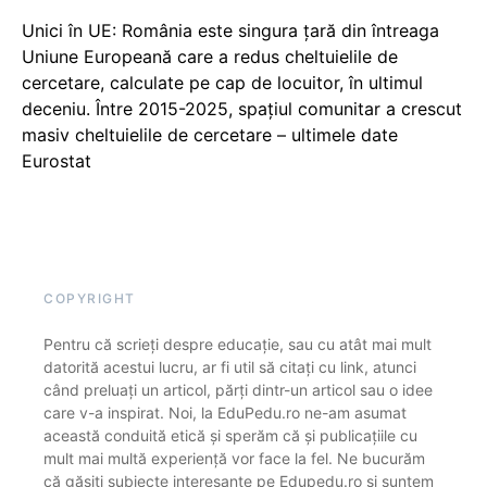
Unici în UE: România este singura țară din întreaga
Uniune Europeană care a redus cheltuielile de
cercetare, calculate pe cap de locuitor, în ultimul
deceniu. Între 2015-2025, spațiul comunitar a crescut
masiv cheltuielile de cercetare – ultimele date
Eurostat
COPYRIGHT
Pentru că scrieți despre educație, sau cu atât mai mult
datorită acestui lucru, ar fi util să citați cu link, atunci
când preluați un articol, părți dintr-un articol sau o idee
care v-a inspirat. Noi, la EduPedu.ro ne-am asumat
această conduită etică și sperăm că și publicațiile cu
mult mai multă experiență vor face la fel. Ne bucurăm
că găsiți subiecte interesante pe Edupedu.ro și suntem