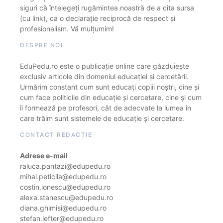
siguri că înțelegeți rugămintea noastră de a cita sursa
(cu link), ca o declarație reciprocă de respect și
profesionalism. Vă mulțumim!
DESPRE NOI
EduPedu.ro este o publicație online care găzduiește
exclusiv articole din domeniul educației și cercetării.
Urmărim constant cum sunt educați copiii noștri, cine și
cum face politicile din educație și cercetare, cine și cum
îi formează pe profesori, cât de adecvate la lumea în
care trăim sunt sistemele de educație și cercetare.
CONTACT REDACȚIE
Adrese e-mail
raluca.pantazi@edupedu.ro
mihai.peticila@edupedu.ro
costin.ionescu@edupedu.ro
alexa.stanescu@edupedu.ro
diana.ghimisi@edupedu.ro
stefan.lefter@edupedu.ro