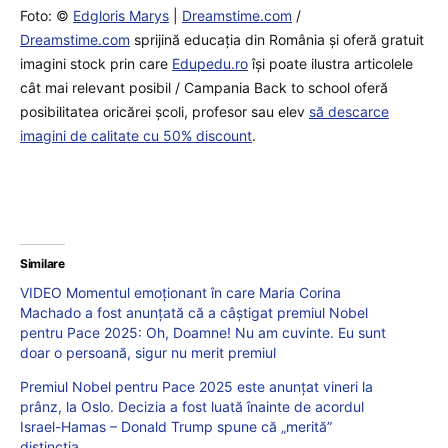
Foto: ©
Edgloris Marys
|
Dreamstime.com
/
Dreamstime.com
sprijină educaţia din România şi oferă gratuit
imagini stock prin care
Edupedu.ro
îşi poate ilustra articolele
cât mai relevant posibil / Campania Back to school oferă
posibilitatea oricărei școli, profesor sau elev
să descarce
imagini de calitate cu 50% discount
.
Similare
VIDEO Momentul emoționant în care Maria Corina
Machado a fost anunțată că a câștigat premiul Nobel
pentru Pace 2025: Oh, Doamne! Nu am cuvinte. Eu sunt
doar o persoană, sigur nu merit premiul
Premiul Nobel pentru Pace 2025 este anunțat vineri la
prânz, la Oslo. Decizia a fost luată înainte de acordul
Israel-Hamas – Donald Trump spune că „merită”
distincția