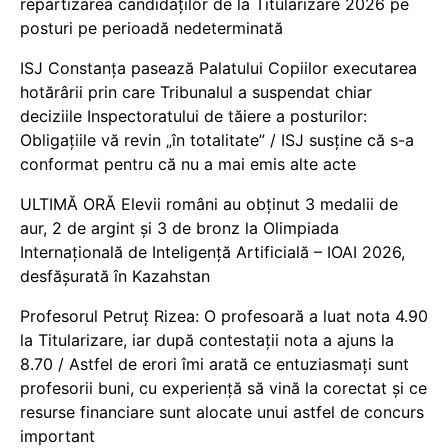
repartizarea candidaților de la Titularizare 2026 pe
posturi pe perioadă nedeterminată
ISJ Constanța pasează Palatului Copiilor executarea
hotărârii prin care Tribunalul a suspendat chiar
deciziile Inspectoratului de tăiere a posturilor:
Obligațiile vă revin „în totalitate” / ISJ susține că s-a
conformat pentru că nu a mai emis alte acte
ULTIMĂ ORĂ Elevii români au obținut 3 medalii de
aur, 2 de argint și 3 de bronz la Olimpiada
Internațională de Inteligență Artificială – IOAI 2026,
desfășurată în Kazahstan
Profesorul Petruț Rizea: O profesoară a luat nota 4.90
la Titularizare, iar după contestații nota a ajuns la
8.70 / Astfel de erori îmi arată ce entuziasmați sunt
profesorii buni, cu experiență să vină la corectat și ce
resurse financiare sunt alocate unui astfel de concurs
important