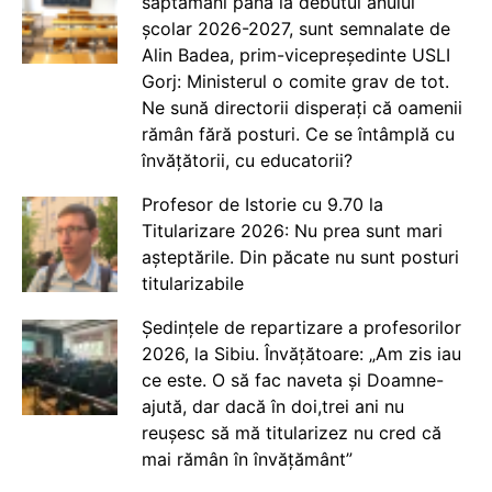
săptămâni până la debutul anului
școlar 2026-2027, sunt semnalate de
Alin Badea, prim-vicepreședinte USLI
Gorj: Ministerul o comite grav de tot.
Ne sună directorii disperați că oamenii
rămân fără posturi. Ce se întâmplă cu
învățătorii, cu educatorii?
Profesor de Istorie cu 9.70 la
Titularizare 2026: Nu prea sunt mari
așteptările. Din păcate nu sunt posturi
titularizabile
Ședințele de repartizare a profesorilor
2026, la Sibiu. Învățătoare: „Am zis iau
ce este. O să fac naveta și Doamne-
ajută, dar dacă în doi,trei ani nu
reușesc să mă titularizez nu cred că
mai rămân în învățământ”