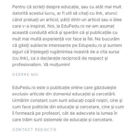
Pentru că scrieți despre educație, sau cu atât mai mult
datorită acestui lucru, ar fi util să citați cu link, atunci
când preluați un articol, părți dintr-un articol sau o idee
care v-a inspirat. Noi, la EduPedu.ro ne-am asumat
această conduită etică și sperăm că și publicațiile cu
mult mai multă experiență vor face la fel. Ne bucurăm
că găsiți subiecte interesante pe Edupedu.ro și suntem
siguri că înțelegeți rugămintea noastră de a cita sursa
(cu link), ca o declarație reciprocă de respect și
profesionalism. Vă mulțumim!
DESPRE NOI
EduPedu.ro este o publicație online care găzduiește
exclusiv articole din domeniul educației și cercetării.
Urmărim constant cum sunt educați copiii noștri, cine și
cum face politicile din educație și cercetare, cine și cum
îi formează pe profesori, cât de adecvate la lumea în
care trăim sunt sistemele de educație și cercetare.
CONTACT REDACȚIE