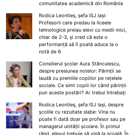
comunitatea academică din România
Rodica Leontieș, șefa ISJ Iași:
Profesorii care predau la liceele
tehnologice preiau elevi cu medii mici,
chiar de 2-3, și cred că este o
performanță să îi poată aduce la o
notă de 6
Consilierul școlar Aura Stănculescu,
despre presiunea notelor: Părinții se
laudă cu premiile copiilor pe rețelele
sociale. Ce simt copiii lor când părinții
pun aceste postări? Ar trebui întrebați
Rodica Leontieș, șefa ISJ Iași, despre
școlile cu rezultate slabe: Vina nu
poate fi dată doar pe profesor sau pe
managerul unității școlare. În primul
rând, elevul trebuie să vină la școală. În