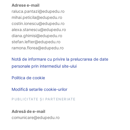
Adrese e-mail
raluca.pantazi@edupedu.ro
mihai.peticila@edupedu.ro
costin.ionescu@edupedu.ro
alexa.stanescu@edupedu.ro
diana.ghimisi@edupedu.ro
stefan.lefter@edupedu.ro
ramona.florea@edupedu.ro
Notă de informare cu privire la prelucrarea de date
personale prin intermediul site-ului
Politica de cookie
Modifică setarile cookie-urilor
PUBLICITATE ȘI PARTENERIATE
Adresă de e-mail
comunicare@edupedu.ro