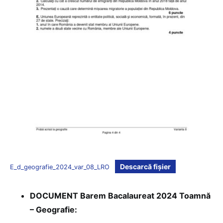
Descarcă fișier
E_d_geografie_2024_var_08_LRO
DOCUMENT Barem Bacalaureat 2024 Toamnă
– Geografie: