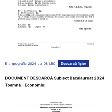
Descarcă fișier
E_d_geografie_2024_bar_08_LRO
DOCUMENT DESCARCĂ Subiect Bacalaureat 2024
Toamnă – Economie: