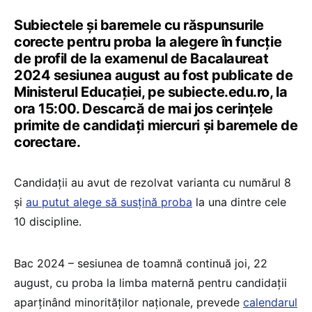
Subiectele și baremele cu răspunsurile
corecte pentru proba la alegere în funcție
de profil de la examenul de Bacalaureat
2024 sesiunea august au fost publicate de
Ministerul Educației, pe subiecte.edu.ro, la
ora 15:00. Descarcă de mai jos cerințele
primite de candidați miercuri și baremele de
corectare.
Candidații au avut de rezolvat varianta cu numărul 8
și
au putut alege să susțină proba
la una dintre cele
10 discipline.
Bac 2024 – sesiunea de toamnă continuă joi, 22
august, cu proba la limba maternă pentru candidații
aparținând minorităților naționale, prevede
calendarul