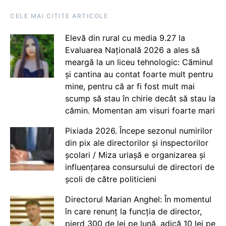
CELE MAI CITITE ARTICOLE
Elevă din rural cu media 9.27 la
Evaluarea Națională 2026 a ales să
meargă la un liceu tehnologic: Căminul
și cantina au contat foarte mult pentru
mine, pentru că ar fi fost mult mai
scump să stau în chirie decât să stau la
cămin. Momentan am visuri foarte mari
Pixiada 2026. Începe sezonul numirilor
din pix ale directorilor și inspectorilor
școlari / Miza uriașă e organizarea și
influențarea consursului de directori de
școli de către politicieni
Directorul Marian Anghel: În momentul
în care renunț la funcția de director,
pierd 300 de lei pe lună, adică 10 lei pe